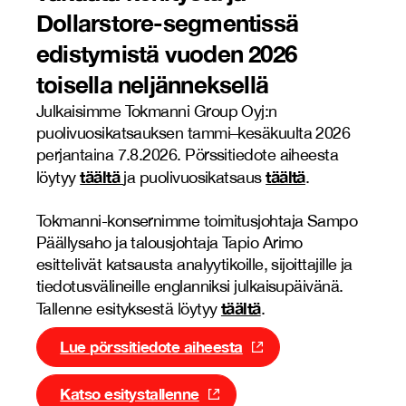
Dollarstore-segmentissä
edistymistä vuoden 2026
toisella neljänneksellä
Julkaisimme Tokmanni Group Oyj:n
puolivuosikatsauksen tammi–kesäkuulta 2026
perjantaina 7.8.2026. Pörssitiedote aiheesta
täältä
täältä
löytyy
ja puolivuosikatsaus
.
Tokmanni-konsernimme toimitusjohtaja Sampo
Päällysaho ja talousjohtaja Tapio Arimo
esittelivät katsausta analyytikoille, sijoittajille ja
tiedotusvälineille englanniksi julkaisupäivänä.
täältä
Tallenne esityksestä löytyy
.
Lue pörssitiedote aiheesta
Katso esitystallenne