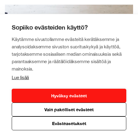
Sopiiko evästeiden käyttö?
Käytämme sivustollamme evästeitä kerätäksemme ja
analysoidaksemme sivuston suorituskykyä ja käyttöä,
tarjotaksemme sosiaalisen median ominaisuuksia sekä
parantaaksemme ja räätälöidäksemme sisältöä ja
mainoksia.
Lue lisää
Hyväksy evästeet
Johtohenkilömme
Vain pakolliset evästeet
Tokmanni-konserniamme luotsaavat kokeneet
yrityselämän ja kaupan alan ammattilaiset.
Evästeasetukset
Lue lisää