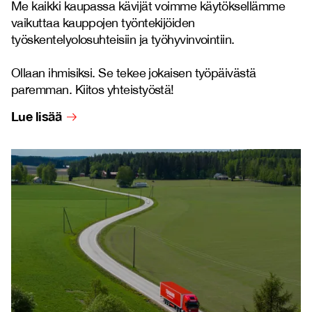
Me kaikki kaupassa kävijät voimme käytöksellämme
vaikuttaa kauppojen työntekijöiden
työskentelyolosuhteisiin ja työhyvinvointiin.
Ollaan ihmisiksi. Se tekee jokaisen työpäivästä
paremman. Kiitos yhteistyöstä!
Lue lisää