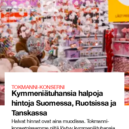
TOKMANNI-KONSERNI
Kymmeniätuhansia halpoja
hintoja Suomessa, Ruotsissa ja
Tanskassa
Halvat hinnat ovat aina muodissa. Tokmanni-
konsernissamme niitä löytyy kymmeniätuhansia