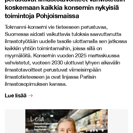
koskemaan kaikkia konsernin nykyisiä
toimintoja Pohjoismaissa
Tokmanni-konserni vie tieteeseen perustuvaa,
Suomessa aidosti vaikuttavia tuloksia saavuttanutta
ilmastotyötään uudelle tasolle ulottamalla sen jatkossa
kaikkiin yhtiön toimintamaihin, joissa sillä on
myymälöitä. Konsernin vuoden 2025 marraskuussa
vahvistetut, vuoteen 2030 ulottuvat lyhyen aikavälin
ilmastotavoitteet perustuvat viimeisimpään
ilmastotieteeseen ja ovat linjassa Pariisin
ilmastosopimuksen kanssa.
Lue lisää