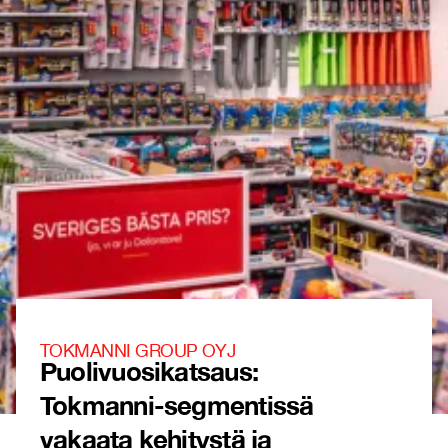
TOKMANNI GROUP OYJ
Puolivuosikatsaus:
Tokmanni-segmentissä
vakaata kehitystä ja