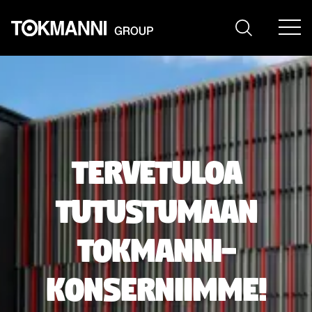
Siirry
sisältöön
Tervetuloa
tutustumaan
Tokmanni-
konserniimme!