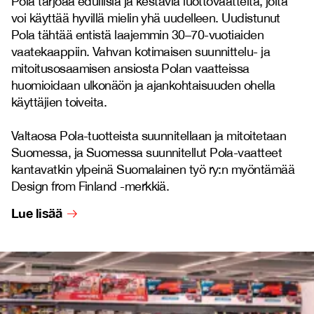
Pola tarjoaa edullisia ja kestäviä luottovaatteita, joita
voi käyttää hyvillä mielin yhä uudelleen. Uudistunut
Pola tähtää entistä laajemmin 30–70-vuotiaiden
vaatekaappiin. Vahvan kotimaisen suunnittelu- ja
mitoitusosaamisen ansiosta Polan vaatteissa
huomioidaan ulkonäön ja ajankohtaisuuden ohella
käyttäjien toiveita.
Valtaosa Pola-tuotteista suunnitellaan ja mitoitetaan
Suomessa, ja Suomessa suunnitellut Pola-vaatteet
kantavatkin ylpeinä Suomalainen työ ry:n myöntämää
Design from Finland -merkkiä.
Lue lisää