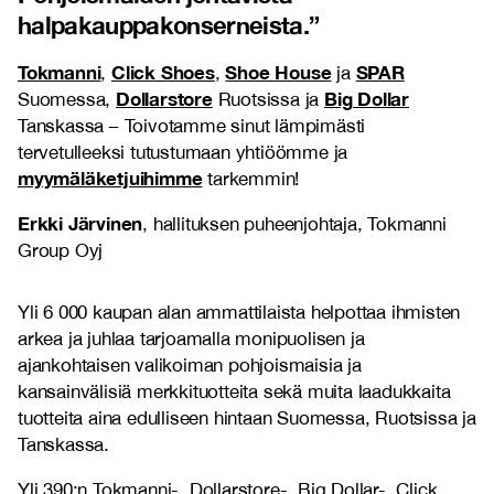
halpakauppakonserneista.
”
Tokmanni
Click Shoes
Shoe House
SPAR
,
,
ja
Dollarstore
Big Dollar
Suomessa,
Ruotsissa ja
Tanskassa
–
Toivotamme sinut lämpimästi
tervetulleeksi tutustumaan yhtiöömme ja
myymäläketjuihimme
tarkemmin!
Erkki Järvinen
, hallituksen puheenjohtaja, Tokmanni
Group Oyj
Yli 6 000 kaupan alan ammattilaista helpottaa ihmisten
arkea ja juhlaa tarjoamalla monipuolisen ja
ajankohtaisen valikoiman pohjoismaisia ja
kansainvälisiä merkkituotteita sekä muita laadukkaita
tuotteita aina edulliseen hintaan Suomessa, Ruotsissa ja
Tanskassa.
Yli 390:n Tokmanni-, Dollarstore-, Big Dollar-, Click