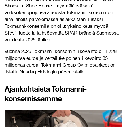
Shoes- ja Shoe House -myymälänsä sekä
verkkokauppojensa ansiosta Tokmanni-konserni on
aina lähellä palvelemassa asiakkaitaan. Lisäksi
Tokmanni-konsernilla on ollut yksinoikeus myydä
SPAR-tuotteita ja hyödyntää SPAR-brändiä Suomessa
vuodesta 2025 lähtien.
Vuonna 2025 Tokmanni-konsernin liikevaihto oli 1 728
miljoonaa euroa ja vertailukelpoinen liikevoitto 85
miljoonaa euroa. Tokmanni Group Oyj:n osakkeet on
listattu Nasdaq Helsingin pörssilistalle.
Ajankohtaista Tokmanni-
konsernissamme