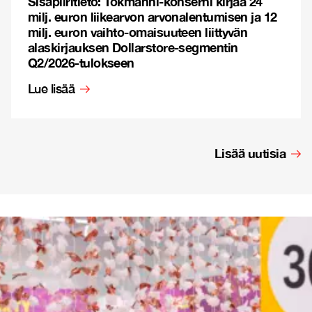
Sisäpiiritieto: Tokmanni-konserni kirjaa 24
milj. euron liikearvon arvonalentumisen ja 12
milj. euron vaihto-omaisuuteen liittyvän
alaskirjauksen Dollarstore-segmentin
Q2/2026-tulokseen
Lue lisää
Lisää uutisia