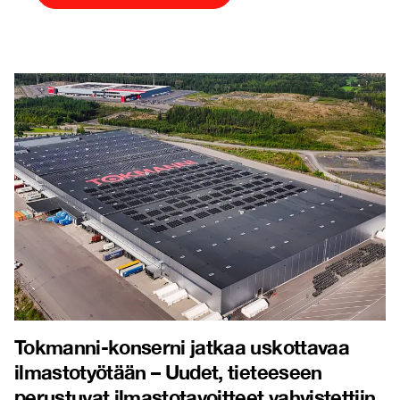
Tokmanni-konserni jatkaa uskottavaa
ilmastotyötään – Uudet, tieteeseen
perustuvat ilmastotavoitteet vahvistettiin