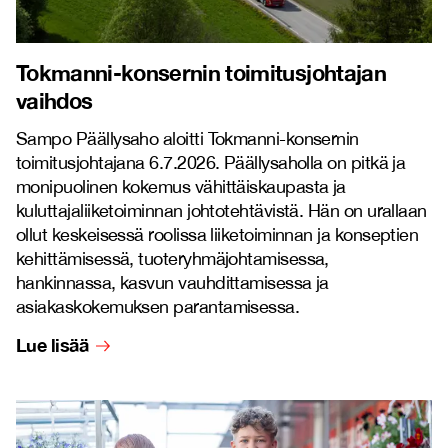
Tokmanni-konsernin toimitusjohtajan
vaihdos
Sampo Päällysaho aloitti Tokmanni-konsernin
toimitusjohtajana 6.7.2026. Päällysaholla on pitkä ja
monipuolinen kokemus vähittäiskaupasta ja
kuluttajaliiketoiminnan johtotehtävistä. Hän on urallaan
ollut keskeisessä roolissa liiketoiminnan ja konseptien
kehittämisessä, tuoteryhmäjohtamisessa,
hankinnassa, kasvun vauhdittamisessa ja
asiakaskokemuksen parantamisessa.
Lue lisää