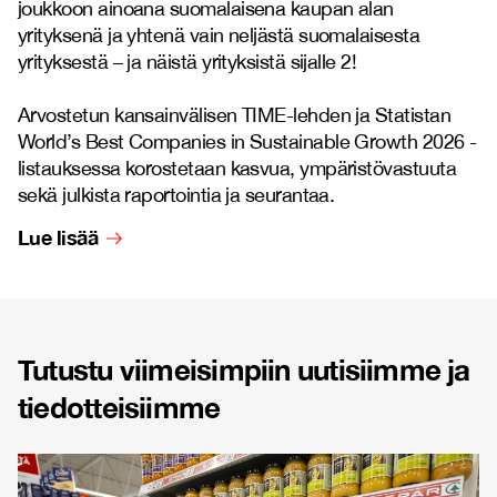
joukkoon ainoana suomalaisena kaupan alan
yrityksenä ja yhtenä vain neljästä suomalaisesta
yrityksestä – ja näistä yrityksistä sijalle 2!
Arvostetun kansainvälisen TIME-lehden ja Statistan
World’s Best Companies in Sustainable Growth 2026 -
listauksessa korostetaan kasvua, ympäristövastuuta
sekä julkista raportointia ja seurantaa.
Lue lisää
Tutustu viimeisimpiin uutisiimme ja
tiedotteisiimme