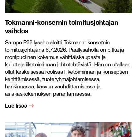
Tokmanni-konsernin toimitusjohtajan
vaihdos
Sampo Päällysaho aloitti Tokmanni-konsernin
toimitusjohtajana 6.7.2026. Päällysaholla on pitkä ja
monipuolinen kokemus vähittäiskaupasta ja
kuluttajaliiketoiminnan johtotehtävistä. Hän on urallaan
ollut keskeisessä roolissa liiketoiminnan ja konseptien
kehittämisessä, tuoteryhmäjohtamisessa,
hankinnassa, kasvun vauhdittamisessa ja
asiakaskokemuksen parantamisessa.
Lue lisää