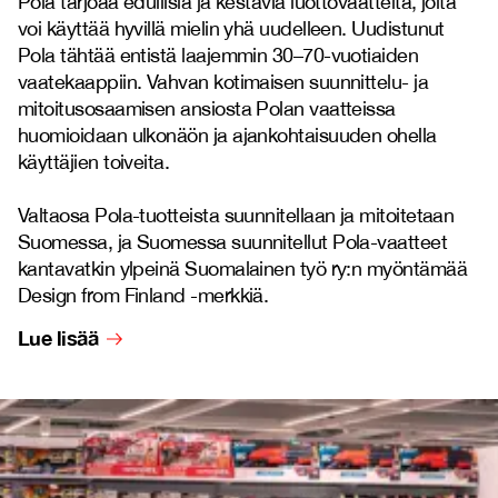
Pola tarjoaa edullisia ja kestäviä luottovaatteita, joita
voi käyttää hyvillä mielin yhä uudelleen. Uudistunut
Pola tähtää entistä laajemmin 30–70-vuotiaiden
vaatekaappiin. Vahvan kotimaisen suunnittelu- ja
mitoitusosaamisen ansiosta Polan vaatteissa
huomioidaan ulkonäön ja ajankohtaisuuden ohella
käyttäjien toiveita.
Valtaosa Pola-tuotteista suunnitellaan ja mitoitetaan
Suomessa, ja Suomessa suunnitellut Pola-vaatteet
kantavatkin ylpeinä Suomalainen työ ry:n myöntämää
Design from Finland -merkkiä.
Lue lisää