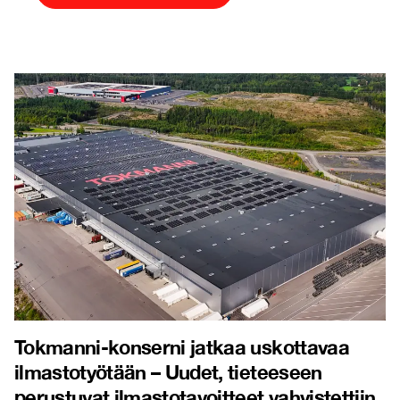
Tokmanni-konserni jatkaa uskottavaa
ilmastotyötään – Uudet, tieteeseen
perustuvat ilmastotavoitteet vahvistettiin