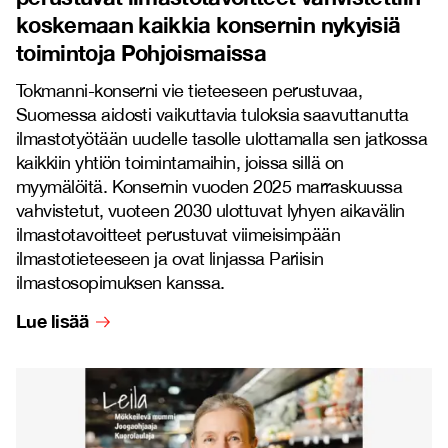
koskemaan kaikkia konsernin nykyisiä
toimintoja Pohjoismaissa
Tokmanni-konserni vie tieteeseen perustuvaa,
Suomessa aidosti vaikuttavia tuloksia saavuttanutta
ilmastotyötään uudelle tasolle ulottamalla sen jatkossa
kaikkiin yhtiön toimintamaihin, joissa sillä on
myymälöitä. Konsernin vuoden 2025 marraskuussa
vahvistetut, vuoteen 2030 ulottuvat lyhyen aikavälin
ilmastotavoitteet perustuvat viimeisimpään
ilmastotieteeseen ja ovat linjassa Pariisin
ilmastosopimuksen kanssa.
Lue lisää