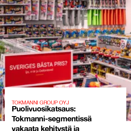
TOKMANNI GROUP OYJ
Puolivuosikatsaus:
Tokmanni-segmentissä
vakaata kehitystä ja