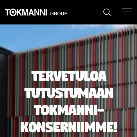
Siirry
sisältöön
Tervetuloa
tutustumaan
Tokmanni-
konserniimme!