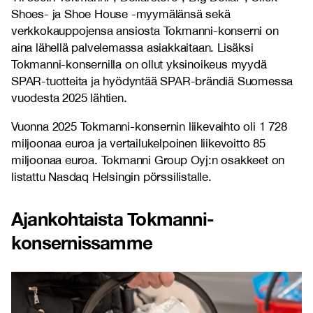
Shoes- ja Shoe House -myymälänsä sekä
verkkokauppojensa ansiosta Tokmanni-konserni on
aina lähellä palvelemassa asiakkaitaan. Lisäksi
Tokmanni-konsernilla on ollut yksinoikeus myydä
SPAR-tuotteita ja hyödyntää SPAR-brändiä Suomessa
vuodesta 2025 lähtien.
Vuonna 2025 Tokmanni-konsernin liikevaihto oli 1 728
miljoonaa euroa ja vertailukelpoinen liikevoitto 85
miljoonaa euroa. Tokmanni Group Oyj:n osakkeet on
listattu Nasdaq Helsingin pörssilistalle.
Ajankohtaista Tokmanni-
konsernissamme