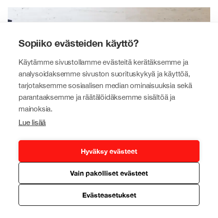
Sopiiko evästeiden käyttö?
Käytämme sivustollamme evästeitä kerätäksemme ja
analysoidaksemme sivuston suorituskykyä ja käyttöä,
tarjotaksemme sosiaalisen median ominaisuuksia sekä
parantaaksemme ja räätälöidäksemme sisältöä ja
mainoksia.
Lue lisää
Hyväksy evästeet
Johtohenkilömme
Vain pakolliset evästeet
Tokmanni-konserniamme luotsaavat kokeneet
yrityselämän ja kaupan alan ammattilaiset.
Evästeasetukset
Lue lisää