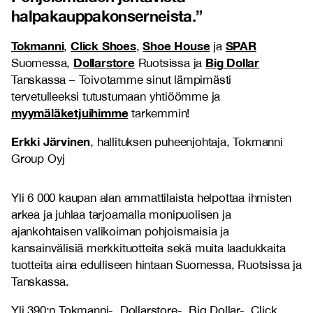
halpakauppakonserneista.
”
Tokmanni
Click Shoes
Shoe House
SPAR
,
,
ja
Dollarstore
Big Dollar
Suomessa,
Ruotsissa ja
Tanskassa
–
Toivotamme sinut lämpimästi
tervetulleeksi tutustumaan yhtiöömme ja
myymäläketjuihimme
tarkemmin!
Erkki Järvinen
, hallituksen puheenjohtaja, Tokmanni
Group Oyj
Yli 6 000 kaupan alan ammattilaista helpottaa ihmisten
arkea ja juhlaa tarjoamalla monipuolisen ja
ajankohtaisen valikoiman pohjoismaisia ja
kansainvälisiä merkkituotteita sekä muita laadukkaita
tuotteita aina edulliseen hintaan Suomessa, Ruotsissa ja
Tanskassa.
Yli 390:n Tokmanni-, Dollarstore-, Big Dollar-, Click