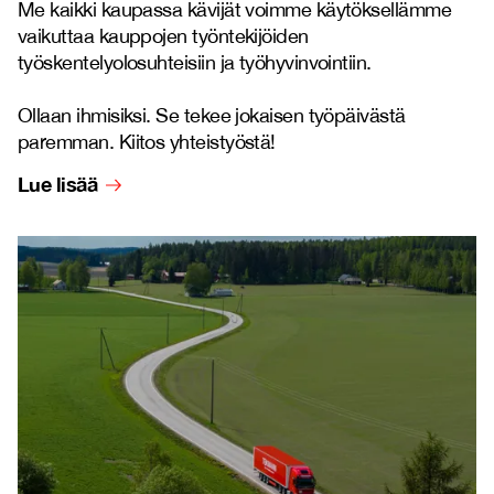
Me kaikki kaupassa kävijät voimme käytöksellämme
vaikuttaa kauppojen työntekijöiden
työskentelyolosuhteisiin ja työhyvinvointiin.
Ollaan ihmisiksi. Se tekee jokaisen työpäivästä
paremman. Kiitos yhteistyöstä!
Lue lisää