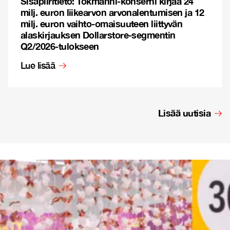
Sisäpiiritieto: Tokmanni-konserni kirjaa 24
milj. euron liikearvon arvonalentumisen ja 12
milj. euron vaihto-omaisuuteen liittyvän
alaskirjauksen Dollarstore-segmentin
Q2/2026-tulokseen
Lue lisää
Lisää uutisia