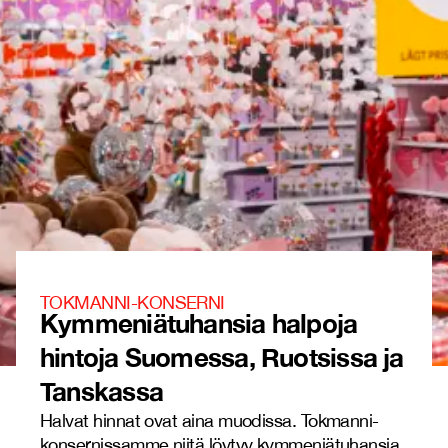
TOKMANNI-KONSERNI
Kymmeniätuhansia halpoja
hintoja Suomessa, Ruotsissa ja
Tanskassa
Halvat hinnat ovat aina muodissa. Tokmanni-
konsernissamme niitä löytyy kymmeniätuhansia