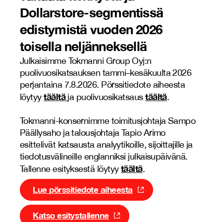
Dollarstore-segmentissä
edistymistä vuoden 2026
toisella neljänneksellä
Julkaisimme Tokmanni Group Oyj:n
puolivuosikatsauksen tammi–kesäkuulta 2026
perjantaina 7.8.2026. Pörssitiedote aiheesta
täältä
täältä
löytyy
ja puolivuosikatsaus
.
Tokmanni-konsernimme toimitusjohtaja Sampo
Päällysaho ja talousjohtaja Tapio Arimo
esittelivät katsausta analyytikoille, sijoittajille ja
tiedotusvälineille englanniksi julkaisupäivänä.
täältä
Tallenne esityksestä löytyy
.
Lue pörssitiedote aiheesta
Katso esitystallenne