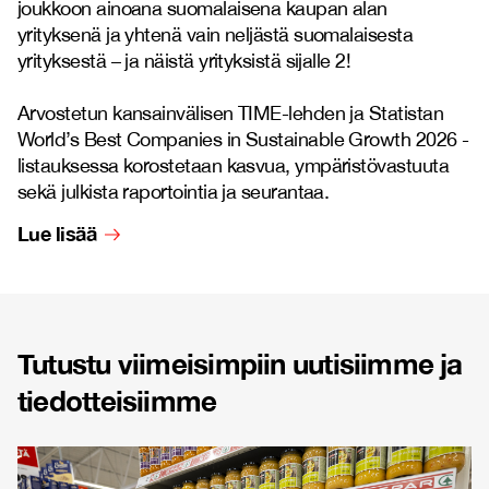
joukkoon ainoana suomalaisena kaupan alan
yrityksenä ja yhtenä vain neljästä suomalaisesta
yrityksestä – ja näistä yrityksistä sijalle 2!
Arvostetun kansainvälisen TIME-lehden ja Statistan
World’s Best Companies in Sustainable Growth 2026 -
listauksessa korostetaan kasvua, ympäristövastuuta
sekä julkista raportointia ja seurantaa.
Lue lisää
Tutustu viimeisimpiin uutisiimme ja
tiedotteisiimme