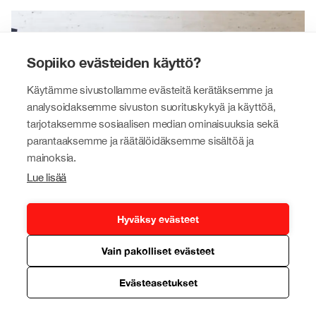
Sopiiko evästeiden käyttö?
Käytämme sivustollamme evästeitä kerätäksemme ja
analysoidaksemme sivuston suorituskykyä ja käyttöä,
tarjotaksemme sosiaalisen median ominaisuuksia sekä
parantaaksemme ja räätälöidäksemme sisältöä ja
mainoksia.
Lue lisää
Hyväksy evästeet
Johtohenkilömme
Vain pakolliset evästeet
Tokmanni-konserniamme luotsaavat kokeneet
yrityselämän ja kaupan alan ammattilaiset.
Evästeasetukset
Lue lisää