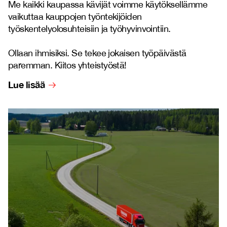
Me kaikki kaupassa kävijät voimme käytöksellämme
vaikuttaa kauppojen työntekijöiden
työskentelyolosuhteisiin ja työhyvinvointiin.
Ollaan ihmisiksi. Se tekee jokaisen työpäivästä
paremman. Kiitos yhteistyöstä!
Lue lisää