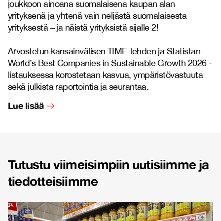
joukkoon ainoana suomalaisena kaupan alan
yrityksenä ja yhtenä vain neljästä suomalaisesta
yrityksestä – ja näistä yrityksistä sijalle 2!
Arvostetun kansainvälisen TIME-lehden ja Statistan
World’s Best Companies in Sustainable Growth 2026 -
listauksessa korostetaan kasvua, ympäristövastuuta
sekä julkista raportointia ja seurantaa.
Lue lisää
Tutustu viimeisimpiin uutisiimme ja
tiedotteisiimme