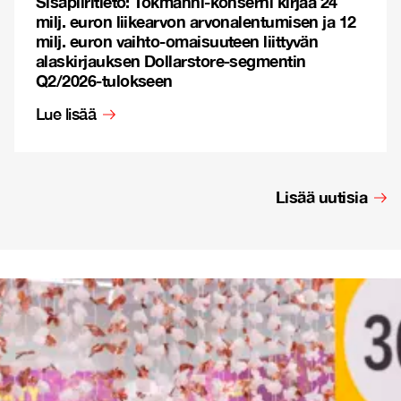
Sisäpiiritieto: Tokmanni-konserni kirjaa 24
milj. euron liikearvon arvonalentumisen ja 12
milj. euron vaihto-omaisuuteen liittyvän
alaskirjauksen Dollarstore-segmentin
Q2/2026-tulokseen
Lue lisää
Lisää uutisia