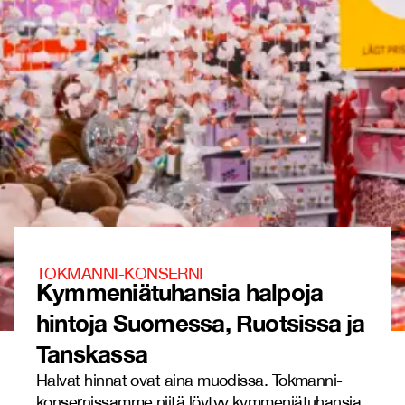
TOKMANNI-KONSERNI
Kymmeniätuhansia halpoja
hintoja Suomessa, Ruotsissa ja
Tanskassa
Halvat hinnat ovat aina muodissa. Tokmanni-
konsernissamme niitä löytyy kymmeniätuhansia