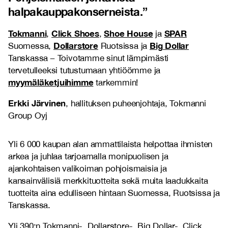
halpakauppakonserneista.
”
Tokmanni
Click Shoes
Shoe House
SPAR
,
,
ja
Dollarstore
Big Dollar
Suomessa,
Ruotsissa ja
Tanskassa
–
Toivotamme sinut lämpimästi
tervetulleeksi tutustumaan yhtiöömme ja
myymäläketjuihimme
tarkemmin!
Erkki Järvinen
, hallituksen puheenjohtaja, Tokmanni
Group Oyj
Yli 6 000 kaupan alan ammattilaista helpottaa ihmisten
arkea ja juhlaa tarjoamalla monipuolisen ja
ajankohtaisen valikoiman pohjoismaisia ja
kansainvälisiä merkkituotteita sekä muita laadukkaita
tuotteita aina edulliseen hintaan Suomessa, Ruotsissa ja
Tanskassa.
Yli 390:n Tokmanni-, Dollarstore-, Big Dollar-, Click