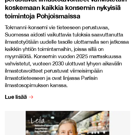
koskemaan kaikkia konsernin nykyisiä
toimintoja Pohjoismaissa
Tokmanni-konserni vie tieteeseen perustuvaa,
Suomessa aidosti vaikuttavia tuloksia saavuttanutta
ilmastotyötään uudelle tasolle ulottamalla sen jatkossa
kaikkiin yhtiön toimintamaihin, joissa sillä on
myymälöitä. Konsernin vuoden 2025 marraskuussa
vahvistetut, vuoteen 2030 ulottuvat lyhyen aikavälin
ilmastotavoitteet perustuvat viimeisimpään
ilmastotieteeseen ja ovat linjassa Pariisin
ilmastosopimuksen kanssa.
Lue lisää