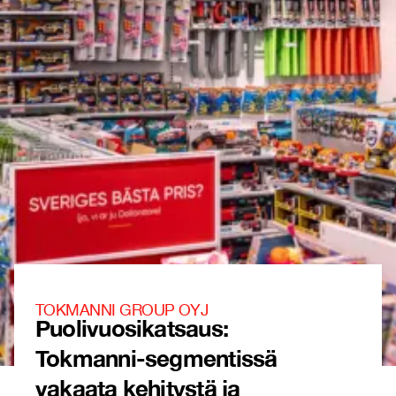
TOKMANNI GROUP OYJ
Puolivuosikatsaus:
Tokmanni-segmentissä
vakaata kehitystä ja