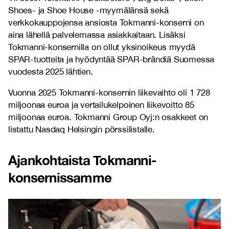
Shoes- ja Shoe House -myymälänsä sekä
verkkokauppojensa ansiosta Tokmanni-konserni on
aina lähellä palvelemassa asiakkaitaan. Lisäksi
Tokmanni-konsernilla on ollut yksinoikeus myydä
SPAR-tuotteita ja hyödyntää SPAR-brändiä Suomessa
vuodesta 2025 lähtien.
Vuonna 2025 Tokmanni-konsernin liikevaihto oli 1 728
miljoonaa euroa ja vertailukelpoinen liikevoitto 85
miljoonaa euroa. Tokmanni Group Oyj:n osakkeet on
listattu Nasdaq Helsingin pörssilistalle.
Ajankohtaista Tokmanni-
konsernissamme