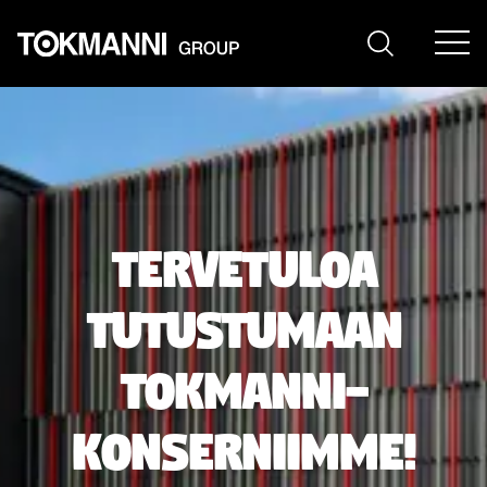
Siirry
sisältöön
Tervetuloa
tutustumaan
Tokmanni-
konserniimme!