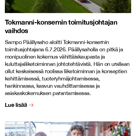
Tokmanni-konsernin toimitusjohtajan
vaihdos
Sampo Päällysaho aloitti Tokmanni-konsernin
toimitusjohtajana 6.7.2026. Päällysaholla on pitkä ja
monipuolinen kokemus vähittäiskaupasta ja
kuluttajaliiketoiminnan johtotehtävistä. Hän on urallaan
ollut keskeisessä roolissa liiketoiminnan ja konseptien
kehittämisessä, tuoteryhmäjohtamisessa,
hankinnassa, kasvun vauhdittamisessa ja
asiakaskokemuksen parantamisessa.
Lue lisää