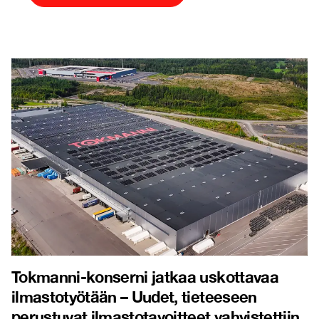
Tokmanni-konserni jatkaa uskottavaa
ilmastotyötään – Uudet, tieteeseen
perustuvat ilmastotavoitteet vahvistettiin