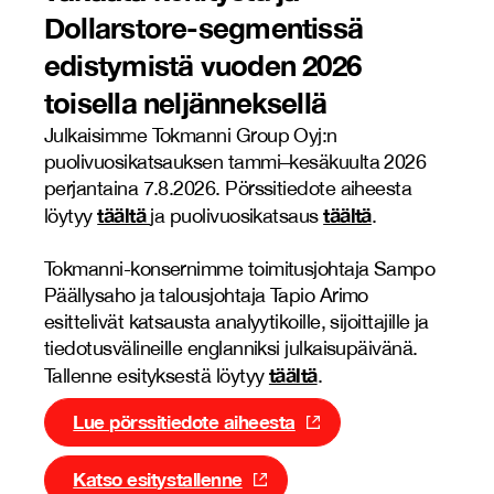
Dollarstore-segmentissä
edistymistä vuoden 2026
toisella neljänneksellä
Julkaisimme Tokmanni Group Oyj:n
puolivuosikatsauksen tammi–kesäkuulta 2026
perjantaina 7.8.2026. Pörssitiedote aiheesta
täältä
täältä
löytyy
ja puolivuosikatsaus
.
Tokmanni-konsernimme toimitusjohtaja Sampo
Päällysaho ja talousjohtaja Tapio Arimo
esittelivät katsausta analyytikoille, sijoittajille ja
tiedotusvälineille englanniksi julkaisupäivänä.
täältä
Tallenne esityksestä löytyy
.
Lue pörssitiedote aiheesta
Katso esitystallenne