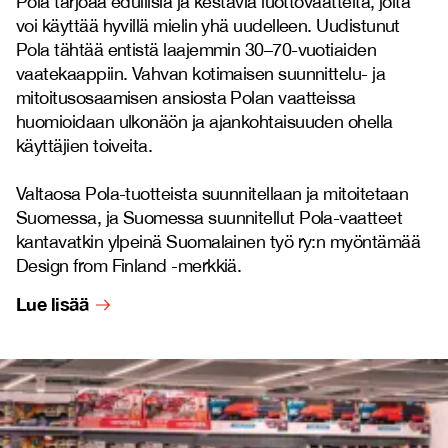
Pola tarjoaa edullisia ja kestäviä luottovaatteita, joita
voi käyttää hyvillä mielin yhä uudelleen. Uudistunut
Pola tähtää entistä laajemmin 30–70-vuotiaiden
vaatekaappiin. Vahvan kotimaisen suunnittelu- ja
mitoitusosaamisen ansiosta Polan vaatteissa
huomioidaan ulkonäön ja ajankohtaisuuden ohella
käyttäjien toiveita.
Valtaosa Pola-tuotteista suunnitellaan ja mitoitetaan
Suomessa, ja Suomessa suunnitellut Pola-vaatteet
kantavatkin ylpeinä Suomalainen työ ry:n myöntämää
Design from Finland -merkkiä.
Lue lisää