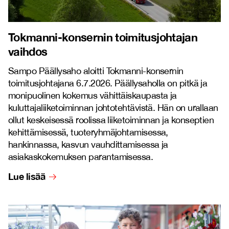
Tokmanni-konsernin toimitusjohtajan
vaihdos
Sampo Päällysaho aloitti Tokmanni-konsernin
toimitusjohtajana 6.7.2026. Päällysaholla on pitkä ja
monipuolinen kokemus vähittäiskaupasta ja
kuluttajaliiketoiminnan johtotehtävistä. Hän on urallaan
ollut keskeisessä roolissa liiketoiminnan ja konseptien
kehittämisessä, tuoteryhmäjohtamisessa,
hankinnassa, kasvun vauhdittamisessa ja
asiakaskokemuksen parantamisessa.
Lue lisää