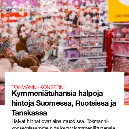
TOKMANNI-KONSERNI
Kymmeniätuhansia halpoja
hintoja Suomessa, Ruotsissa ja
Tanskassa
Halvat hinnat ovat aina muodissa. Tokmanni-
konsernissamme niitä löytyy kymmeniätuhansia