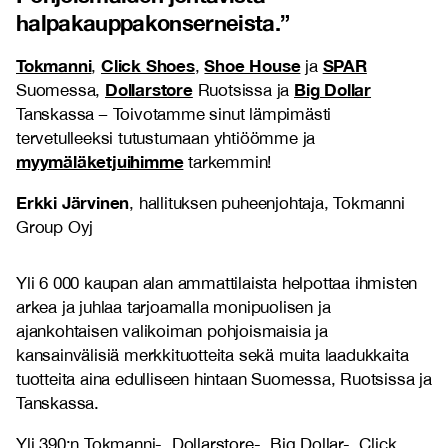
halpakauppakonserneista.
”
Tokmanni
Click Shoes
Shoe House
SPAR
,
,
ja
Dollarstore
Big Dollar
Suomessa,
Ruotsissa ja
Tanskassa
–
Toivotamme sinut lämpimästi
tervetulleeksi tutustumaan yhtiöömme ja
myymäläketjuihimme
tarkemmin!
Erkki Järvinen
, hallituksen puheenjohtaja, Tokmanni
Group Oyj
Yli 6 000 kaupan alan ammattilaista helpottaa ihmisten
arkea ja juhlaa tarjoamalla monipuolisen ja
ajankohtaisen valikoiman pohjoismaisia ja
kansainvälisiä merkkituotteita sekä muita laadukkaita
tuotteita aina edulliseen hintaan Suomessa, Ruotsissa ja
Tanskassa.
Yli 390:n Tokmanni-, Dollarstore-, Big Dollar-, Click