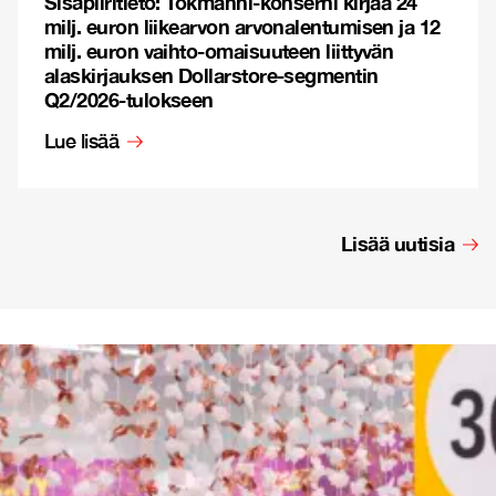
Sisäpiiritieto: Tokmanni-konserni kirjaa 24
milj. euron liikearvon arvonalentumisen ja 12
milj. euron vaihto-omaisuuteen liittyvän
alaskirjauksen Dollarstore-segmentin
Q2/2026-tulokseen
Lue lisää
Lisää uutisia