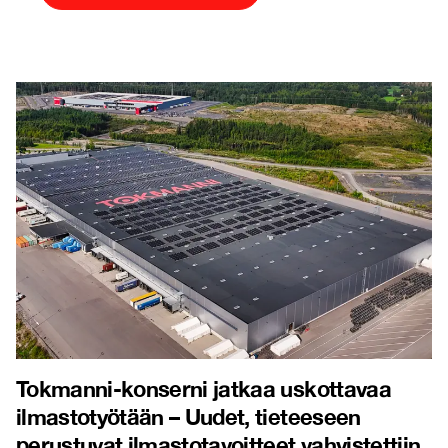
Tokmanni-konserni jatkaa uskottavaa
ilmastotyötään – Uudet, tieteeseen
perustuvat ilmastotavoitteet vahvistettiin