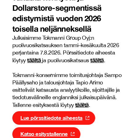
Dollarstore-segmentissä
edistymistä vuoden 2026
toisella neljänneksellä
Julkaisimme Tokmanni Group Oyj:n
puolivuosikatsauksen tammi–kesäkuulta 2026
perjantaina 7.8.2026. Pörssitiedote aiheesta
täältä
täältä
löytyy
ja puolivuosikatsaus
.
Tokmanni-konsernimme toimitusjohtaja Sampo
Päällysaho ja talousjohtaja Tapio Arimo
esittelivät katsausta analyytikoille, sijoittajille ja
tiedotusvälineille englanniksi julkaisupäivänä.
täältä
Tallenne esityksestä löytyy
.
Lue pörssitiedote aiheesta
Katso esitystallenne