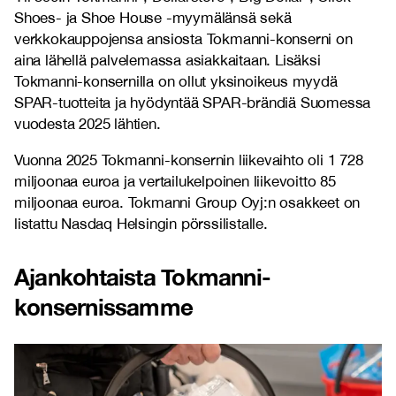
Shoes- ja Shoe House -myymälänsä sekä
verkkokauppojensa ansiosta Tokmanni-konserni on
aina lähellä palvelemassa asiakkaitaan. Lisäksi
Tokmanni-konsernilla on ollut yksinoikeus myydä
SPAR-tuotteita ja hyödyntää SPAR-brändiä Suomessa
vuodesta 2025 lähtien.
Vuonna 2025 Tokmanni-konsernin liikevaihto oli 1 728
miljoonaa euroa ja vertailukelpoinen liikevoitto 85
miljoonaa euroa. Tokmanni Group Oyj:n osakkeet on
listattu Nasdaq Helsingin pörssilistalle.
Ajankohtaista Tokmanni-
konsernissamme