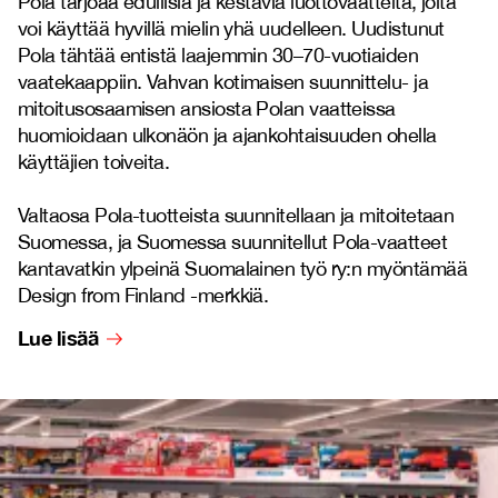
Pola tarjoaa edullisia ja kestäviä luottovaatteita, joita
voi käyttää hyvillä mielin yhä uudelleen. Uudistunut
Pola tähtää entistä laajemmin 30–70-vuotiaiden
vaatekaappiin. Vahvan kotimaisen suunnittelu- ja
mitoitusosaamisen ansiosta Polan vaatteissa
huomioidaan ulkonäön ja ajankohtaisuuden ohella
käyttäjien toiveita.
Valtaosa Pola-tuotteista suunnitellaan ja mitoitetaan
Suomessa, ja Suomessa suunnitellut Pola-vaatteet
kantavatkin ylpeinä Suomalainen työ ry:n myöntämää
Design from Finland -merkkiä.
Lue lisää