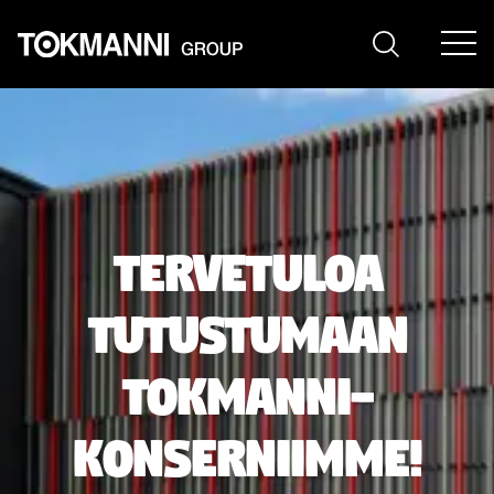
Siirry
sisältöön
Tervetuloa
tutustumaan
Tokmanni-
konserniimme!