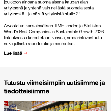
joukkoon ainoana suomalaisena kaupan alan
yrityksenä ja yhtenä vain neljästä suomalaisesta
yrityksestä – ja näistä yrityksistä sijalle 2!
Arvostetun kansainvälisen TIME-lehden ja Statistan
World’s Best Companies in Sustainable Growth 2026 -
listauksessa korostetaan kasvua, ympäristövastuuta
sekä julkista raportointia ja seurantaa.
Lue lisää
Tutustu viimeisimpiin uutisiimme ja
tiedotteisiimme