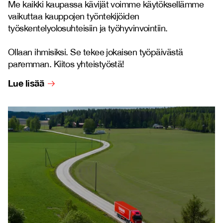
Me kaikki kaupassa kävijät voimme käytöksellämme
vaikuttaa kauppojen työntekijöiden
työskentelyolosuhteisiin ja työhyvinvointiin.
Ollaan ihmisiksi. Se tekee jokaisen työpäivästä
paremman. Kiitos yhteistyöstä!
Lue lisää