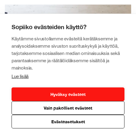
Sopiiko evästeiden käyttö?
Käytämme sivustollamme evästeitä kerätäksemme ja
analysoidaksemme sivuston suorituskykyä ja käyttöä,
tarjotaksemme sosiaalisen median ominaisuuksia sekä
parantaaksemme ja räätälöidäksemme sisältöä ja
mainoksia.
Lue lisää
Hyväksy evästeet
Johtohenkilömme
Vain pakolliset evästeet
Tokmanni-konserniamme luotsaavat kokeneet
yrityselämän ja kaupan alan ammattilaiset.
Evästeasetukset
Lue lisää