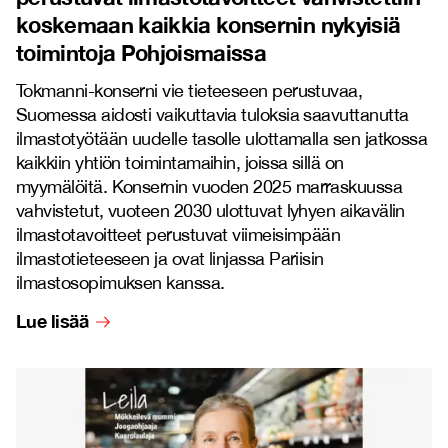
koskemaan kaikkia konsernin nykyisiä
toimintoja Pohjoismaissa
Tokmanni-konserni vie tieteeseen perustuvaa,
Suomessa aidosti vaikuttavia tuloksia saavuttanutta
ilmastotyötään uudelle tasolle ulottamalla sen jatkossa
kaikkiin yhtiön toimintamaihin, joissa sillä on
myymälöitä. Konsernin vuoden 2025 marraskuussa
vahvistetut, vuoteen 2030 ulottuvat lyhyen aikavälin
ilmastotavoitteet perustuvat viimeisimpään
ilmastotieteeseen ja ovat linjassa Pariisin
ilmastosopimuksen kanssa.
Lue lisää