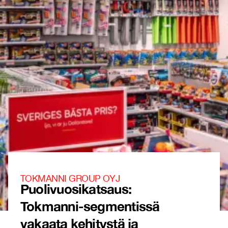
TOKMANNI GROUP OYJ
Puolivuosikatsaus:
Tokmanni-segmentissä
vakaata kehitystä ja