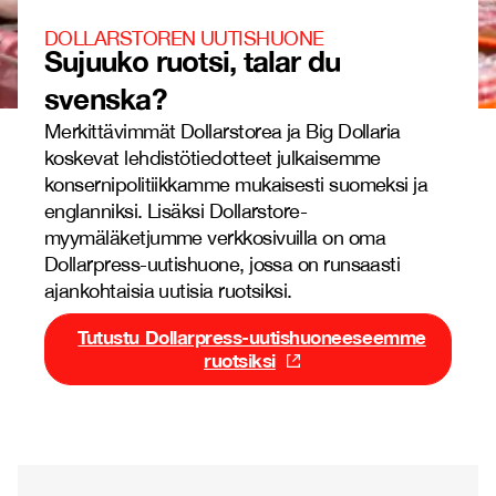
DOLLARSTOREN UUTISHUONE
Sujuuko ruotsi, talar du
svenska?
Merkittävimmät Dollarstorea ja Big Dollaria
koskevat lehdistötiedotteet julkaisemme
konsernipolitiikkamme mukaisesti suomeksi ja
englanniksi. Lisäksi Dollarstore-
myymäläketjumme verkkosivuilla on oma
Dollarpress-uutishuone, jossa on runsaasti
ajankohtaisia uutisia ruotsiksi.
Tutustu Dollarpress-uutishuoneeseemme
ruotsiksi