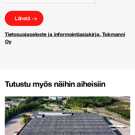
Tietosuojaseloste ja informointiasiakirja, Tokmanni
Oy
Tutustu myös näihin aiheisiin