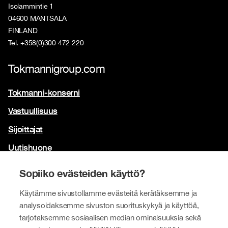
Isolammintie 1
04600 MÄNTSÄLÄ
FINLAND
Tel. +358(0)300 472 220
Tokmannigroup.com
Tokmanni-konserni
Vastuullisuus
Sijoittajat
Uutishuone
Yhteystiedot
Sopiiko evästeiden käyttö?
Brändimme
Käytämme sivustollamme evästeitä kerätäksemme ja
analysoidaksemme sivuston suorituskykyä ja käyttöä,
Tokmanni
tarjotaksemme sosiaalisen median ominaisuuksia sekä
SPAR Suomi