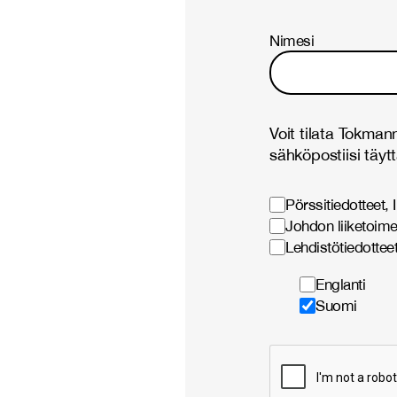
Nimesi
Voit tilata Tokmann
sähköpostiisi täytt
Pörssitiedotteet, 
Johdon liiketoime
Lehdistötiedotteet
Englanti
Suomi