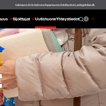
tokmanni.fi
clickshoes.fi
sparsuomi.fi
dollarstore.se
bigdollar.dk
isuus
Sijoittajat
Uutishuone
Yhteystiedot
e