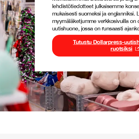
lehdistötiedotteet julkaisemme konse
mukaisesti suomeksi ja englanniksi. L
myymäläketjumme verkkosivuilla on 
uutishuone, jossa on runsaasti ajankoh
Tutustu Dollarpress-uut
ruotsiksi