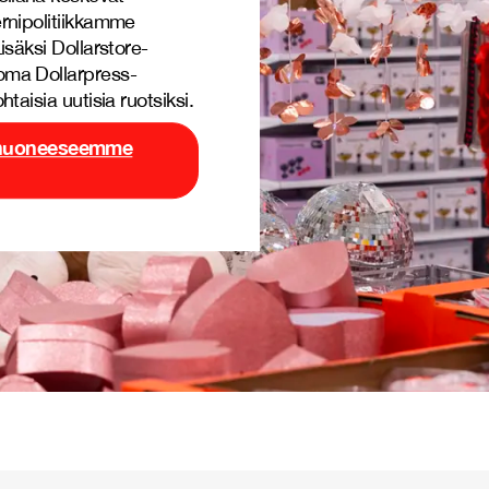
rnipolitiikkamme
isäksi Dollarstore-
oma Dollarpress-
taisia uutisia ruotsiksi.
ishuoneeseemme