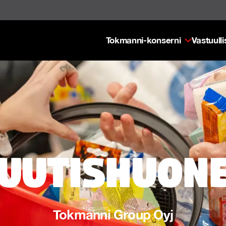
Tokmanni-konserni
Vastuull
uutishuon
Tokmanni Group Oyj