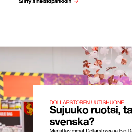
Siirry aineistopankkiin
DOLLARSTOREN UUTISHUONE
Sujuuko ruotsi, ta
svenska?
Merkittävimmät Dollarstorea ja Big D