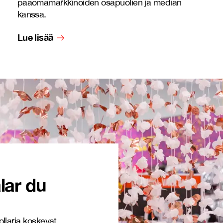
pääomamarkkinoiden osapuolien ja median
kanssa.
Lue lisää
lar du
ollaria koskevat