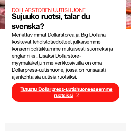
DOLLARSTOREN UUTISHUONE
Sujuuko ruotsi, talar du
svenska?
Merkittävimmät Dollarstorea ja Big Dollaria
koskevat lehdistötiedotteet julkaisemme
konsernipolitiikkamme mukaisesti suomeksi ja
englanniksi. Lisäksi Dollarstore-
myymäläketjumme verkkosivuilla on oma
Dollarpress-uutishuone, jossa on runsaasti
ajankohtaisia uutisia ruotsiksi.
Tutustu Dollarpress-uutishuoneeseemme
ruotsiksi