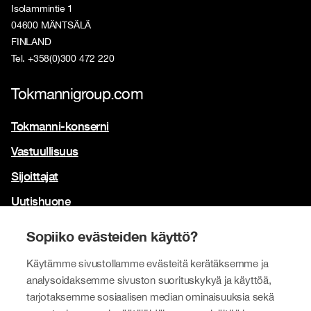
Isolammintie 1
04600 MÄNTSÄLÄ
FINLAND
Tel. +358(0)300 472 220
Tokmannigroup.com
Tokmanni-konserni
Vastuullisuus
Sijoittajat
Uutishuone
Yhteystiedot
Sopiiko evästeiden käyttö?
Brändimme
Käytämme sivustollamme evästeitä kerätäksemme ja
analysoidaksemme sivuston suorituskykyä ja käyttöä,
Tokmanni
tarjotaksemme sosiaalisen median ominaisuuksia sekä
SPAR Suomi