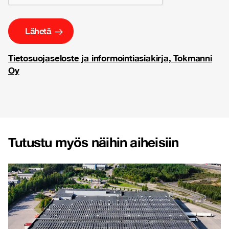
Tietosuojaseloste ja informointiasiakirja, Tokmanni
Oy
Tutustu myös näihin aiheisiin