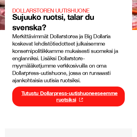
DOLLARSTOREN UUTISHUONE
Sujuuko ruotsi, talar du
svenska?
Merkittävimmät Dollarstorea ja Big Dollaria
koskevat lehdistötiedotteet julkaisemme
konsernipolitiikkamme mukaisesti suomeksi ja
englanniksi. Lisäksi Dollarstore-
myymäläketjumme verkkosivuilla on oma
Dollarpress-uutishuone, jossa on runsaasti
ajankohtaisia uutisia ruotsiksi.
Tutustu Dollarpress-uutishuoneeseemme
ruotsiksi