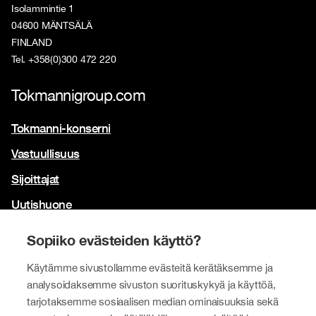
Isolammintie 1
04600 MÄNTSÄLÄ
FINLAND
Tel. +358(0)300 472 220
Tokmannigroup.com
Tokmanni-konserni
Vastuullisuus
Sijoittajat
Uutishuone
Yhteystiedot
Sopiiko evästeiden käyttö?
Brändimme
Käytämme sivustollamme evästeitä kerätäksemme ja
analysoidaksemme sivuston suorituskykyä ja käyttöä,
Tokmanni
tarjotaksemme sosiaalisen median ominaisuuksia sekä
SPAR Suomi