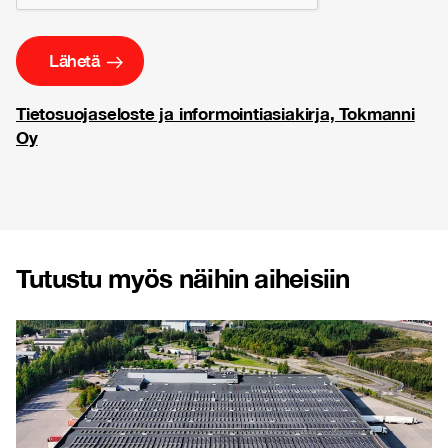
Tietosuojaseloste ja informointiasiakirja, Tokmanni
Oy
Tutustu myös näihin aiheisiin