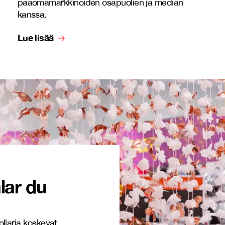
pääomamarkkinoiden osapuolien ja median
kanssa.
Lue lisää
lar du
ollaria koskevat