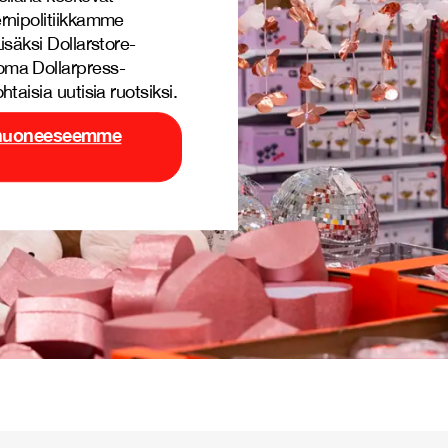
rnipolitiikkamme
isäksi Dollarstore-
oma Dollarpress-
taisia uutisia ruotsiksi.
ishuoneeseemme