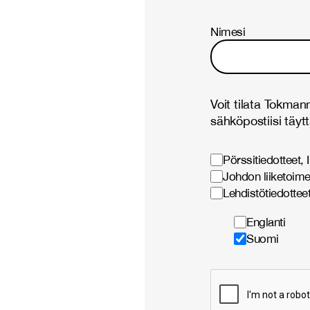
Nimesi
Voit tilata Tokmann
sähköpostiisi täytt
Pörssitiedotteet, 
Johdon liiketoime
Lehdistötiedotteet
Englanti
Suomi