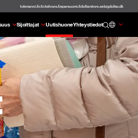
tokmanni.fi
clickshoes.fi
sparsuomi.fi
dollarstore.se
bigdollar.dk
isuus
Sijoittajat
Uutishuone
Yhteystiedot
e