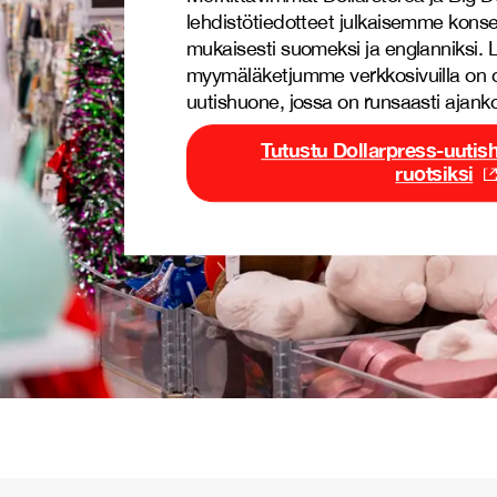
lehdistötiedotteet julkaisemme konse
mukaisesti suomeksi ja englanniksi. L
myymäläketjumme verkkosivuilla on 
uutishuone, jossa on runsaasti ajankoh
Tutustu Dollarpress-uut
ruotsiksi