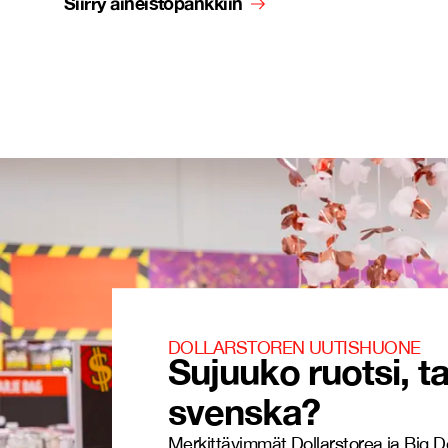
Siirry aineistopankkiin
DOLLARSTOREN UUTISHUONE
Sujuuko ruotsi, ta
svenska?
Merkittävimmät Dollarstorea ja Big D