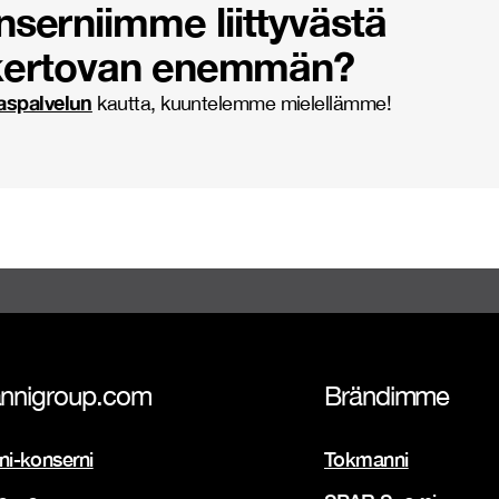
serniimme liittyvästä
 kertovan enemmän?
aspalvelun
kautta, kuuntelemme mielellämme!
nnigroup.com
Brändimme
i-konserni
Tokmanni