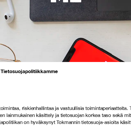
Tietosuojapolitiikkamme
/
ntaa, riskienhallintaa ja vastuullisia toimintaperiaatteita. 
 lainmukainen käsittely ja tietosuojan korkea taso sekä mite
politiikan on hyväksynyt Tokmannin tietosuoja-asioita käsi