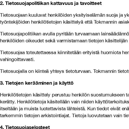
2. Tietosuojapolitiikan kattavuus ja tavoitteet
Tietosuojaan kuuluvat henkilöiden yksityiselämän suoja ja y
työntekijöiden henkilötietojen käsittelyä että Tokmannin asi
Tietosuojapolitiikan avulla pyritään turvaamaan lainsäädännö
henkilöiden oikeudet sekä varmistamaan tietojen käsittelijän 
Tietosuojaa toteutettaessa kiinnitetään erityistä huomiota henk
vahingoittavasti.
Tietosuojalla on kiinteä yhteys tietoturvaan. Tokmannin tietotu
3. Tietojen kerääminen ja käyttö
Henkilötietojen käsittely perustuu henkilön suostumukseen tai
kerätty. Henkilötietoja käsitellään vain niiden käyttötarkoituk
itseltään ja muista luotettavista lähteistä. Kun tiedot eivät 
tarkemmin tietojen arkistointiajat. Tietoja luovutetaan vain tie
4. Tietosuojaselosteet