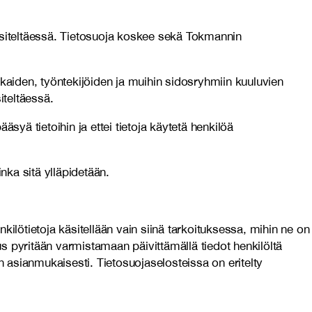
käsiteltäessä. Tietosuoja koskee sekä Tokmannin
kaiden, työntekijöiden ja muihin sidosryhmiin kuuluvien
iteltäessä.
äsyä tietoihin ja ettei tietoja käytetä henkilöä
inka sitä ylläpidetään.
ilötietoja käsitellään vain siinä tarkoituksessa, mihin ne on
suus pyritään varmistamaan päivittämällä tiedot henkilöltä
aan asianmukaisesti. Tietosuojaselosteissa on eritelty