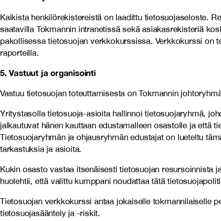
Kaikista henkilörekistereistä on laadittu tietosuojaseloste. R
saatavilla Tokmannin intranetissä sekä asiakasrekisteriä ko
pakollisessa tietosuojan verkkokurssissa. Verkkokurssi on te
raporteilla.
5. Vastuut ja organisointi
Vastuu tietosuojan toteuttamisesta on Tokmannin johtoryhmä
Yritystasolla tietosuoja-asioita hallinnoi tietosuojaryhmä, joh
jalkautuvat hänen kauttaan edustamalleen osastolle ja että t
Tietosuojaryhmän ja ohjausryhmän edustajat on lueteltu tämä
tarkastuksia ja asioita.
Kukin osasto vastaa itsenäisesti tietosuojan resursoinnista
huolehtii, että valittu kumppani noudattaa tätä tietosuojapol
Tietosuojan verkkokurssi antaa jokaiselle tokmannilaiselle pe
tietosuojasääntely ja -riskit.