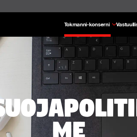
Tokmanni-konserni
Vastuull
suojapolit
me