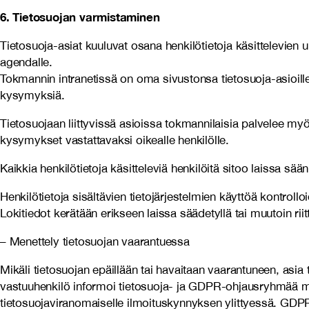
6. Tietosuojan varmistaminen
Tietosuoja-asiat kuuluvat osana henkilötietoja käsittelevien
agendalle.
Tokmannin intranetissä on oma sivustonsa tietosuoja-asioille
kysymyksiä.
Tietosuojaan liittyvissä asioissa tokmannilaisia palvelee m
kysymykset vastattavaksi oikealle henkilölle.
Kaikkia henkilötietoja käsitteleviä henkilöitä sitoo laissa sää
Henkilötietoja sisältävien tietojärjestelmien käyttöä kontrollo
Lokitiedot kerätään erikseen laissa säädetyllä tai muutoin riitt
– Menettely tietosuojan vaarantuessa
Mikäli tietosuojan epäillään tai havaitaan vaarantuneen, asia 
vastuuhenkilö informoi tietosuoja- ja GDPR-ohjausryhmää ma
tietosuojaviranomaiselle ilmoituskynnyksen ylittyessä. GDP