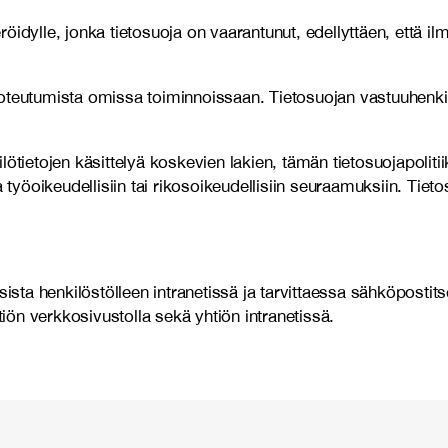
idylle, jonka tietosuoja on vaarantunut, edellyttäen, että il
n toteutumista omissa toiminnoissaan. Tietosuojan vastuuhenki
ötietojen käsittelyä koskevien lakien, tämän tietosuojapoliti
a työoikeudellisiin tai rikosoikeudellisiin seuraamuksiin. Tie
sista henkilöstölleen intranetissä ja tarvittaessa sähköpostit
tiön verkkosivustolla sekä yhtiön intranetissä.