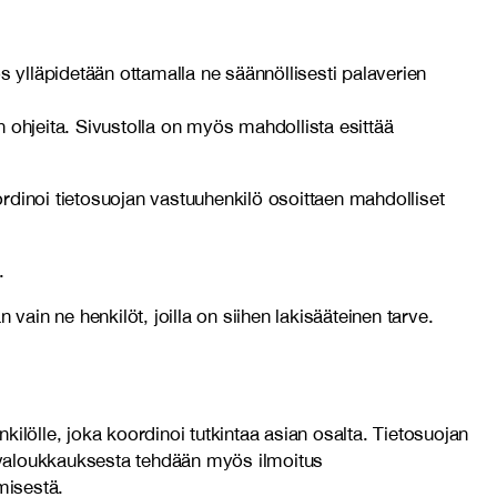
s ylläpidetään ottamalla ne säännöllisesti palaverien
 ohjeita. Sivustolla on myös mahdollista esittää
rdinoi tietosuojan vastuuhenkilö osoittaen mahdolliset
.
 vain ne henkilöt, joilla on siihen lakisääteinen tarve.
kilölle, joka koordinoi tutkintaa asian osalta. Tietosuojan
rvaloukkauksesta tehdään myös ilmoitus
misestä.