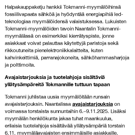
Halpakauppaketju hankkii Tokmanni-myymälöihinsä
fossiilivapaata sähköä ja hyödyntää energiapihiä led-
teknologiaa myymälöidensä valaistuksessa. Lukuisten
Tokmanni-myymälöiden tavoin Naantalin Tokmanni-
myymälässä on esimerkiksi kierrätyspiste, jonne
asiakkaat voivat palauttaa käytettyjä paristoja sekä
rikkoutuneita pienelektroniikkalaitteita, kuten
kahvinkeittimiä, parranajokoneita, sähköhammasharjoja
ja polttimoita.
Avajaistarjouksia ja tuotelahjoja sisältäviä
yllätysämpäreitä Tokmannille tuttuun tapaan
Tokmanni juhlistaa uusia myymälöitään runsain
avajaistarjouksia
avajaistarjouksin. Naantalissa
on
voimassa torstaista sunnuntaihin 6.–9.11.2025. Lisäksi
myymälän henkilökunta jakaa tuhat maankuulua,
erilaisia tuotelahjoja sisältävää yllätysämpäriä torstain
6.11. myymäläavajaisten ensimmäisille asiakkaille.