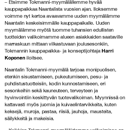
– Etsimme Tokmanni-myymälällemme hyvää
kauppapaikkaa Naantalista vuosien ajan. Iloksemme
voimme nyt kertoa avaavamme uuden myymälämme
Naantalin keskeisimmälle kauppapaikalle. Uuden
myymälämme myötä tuomme tuhansien edullisten
tuotteiden valikoimamme alueen asiakkaiden saataville
marraskuun mittaan vilkastuvaan joulusesonkiin,
Harri
Tokmannin kauppapaikka- ja konseptijohtaja
Koponen
iloitsee.
Naantalin Tokmanni-myymälä tarjoaa monipuolisen,
etenkin sisustamiseen, pukeutumiseen, pesu- ja
puhdistustuotteisiin, kodin kunnostamiseen, eri
sesonkeihin sekä kauneuteen, terveyteen ja
hyvinvointiin keskittyvän tuotevalikoiman. Myynnissä on
kattavasti myös juomia ja kuivaelintarvikkeita, kuten
keksejä, muroja, pastaa, riisiä, jauhoja, mausteita,
säilykkeitä ja makeisia.