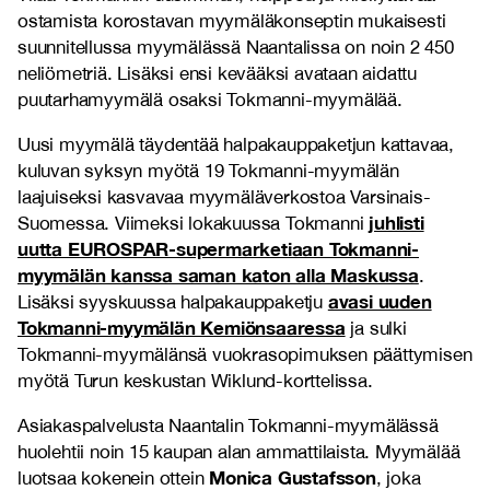
ostamista korostavan myymäläkonseptin mukaisesti
suunnitellussa myymälässä Naantalissa on noin 2 450
neliömetriä. Lisäksi ensi kevääksi avataan aidattu
puutarhamyymälä osaksi Tokmanni-myymälää.
Uusi myymälä täydentää halpakauppaketjun kattavaa,
kuluvan syksyn myötä 19 Tokmanni-myymälän
laajuiseksi kasvavaa myymäläverkostoa Varsinais-
juhlisti
Suomessa. Viimeksi lokakuussa Tokmanni
uutta EUROSPAR-supermarketiaan Tokmanni-
myymälän kanssa saman katon alla Maskussa
.
avasi uuden
Lisäksi syyskuussa halpakauppaketju
Tokmanni-myymälän Kemiönsaaressa
ja sulki
Tokmanni-myymälänsä vuokrasopimuksen päättymisen
myötä Turun keskustan Wiklund-korttelissa.
Asiakaspalvelusta Naantalin Tokmanni-myymälässä
huolehtii noin 15 kaupan alan ammattilaista. Myymälää
Monica Gustafsson
luotsaa kokenein ottein
, joka