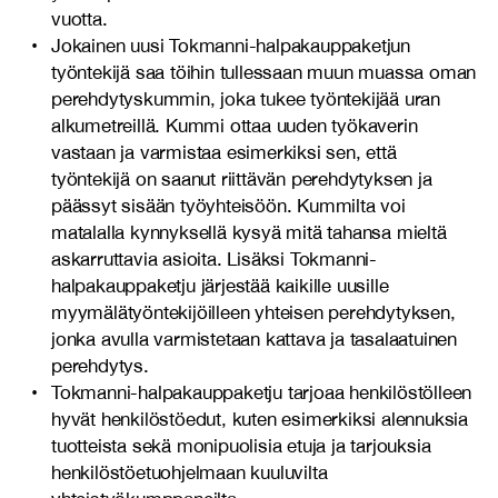
vuotta.
Jokainen uusi Tokmanni-halpakauppaketjun
työntekijä saa töihin tullessaan muun muassa oman
perehdytyskummin, joka tukee työntekijää uran
alkumetreillä. Kummi ottaa uuden työkaverin
vastaan ja varmistaa esimerkiksi sen, että
työntekijä on saanut riittävän perehdytyksen ja
päässyt sisään työyhteisöön. Kummilta voi
matalalla kynnyksellä kysyä mitä tahansa mieltä
askarruttavia asioita. Lisäksi Tokmanni-
halpakauppaketju järjestää kaikille uusille
myymälätyöntekijöilleen yhteisen perehdytyksen,
jonka avulla varmistetaan kattava ja tasalaatuinen
perehdytys.
Tokmanni-halpakauppaketju tarjoaa henkilöstölleen
hyvät henkilöstöedut, kuten esimerkiksi alennuksia
tuotteista sekä monipuolisia etuja ja tarjouksia
henkilöstöetuohjelmaan kuuluvilta