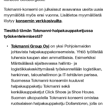
Tokmanni-konserni on julkaissut avaavansa useita uusia
myymälöitä myös ensi vuonna. Lisätietoa myymälöistä
konsernin verkkosivuilta
löytyy
.
Tiesitkö tämän Tokmanni-halpakauppaketjussa
työskentelemisestä?
Tokmanni Group Oyj
on yksi Pohjoismaiden
johtavista halpakauppakonserneista. Yhtiö työllistää
tuhansia kaupan alan ammattilaisia. Esimerkiksi
Mäntsälässä sijaitsevassa hallinto- ja
logistiikkakeskittymässä työskennellään logistiikan,
hankinnan, taloushallinnon ja IT-tehtävien parissa.
Suomessa Tokmanni-konserniin kuuluvat
halpakauppaketju Tokmanni sekä
kenkäkauppaketjut Click Shoes ja Shoe House.
Suomen ulkopuolella Tokmanni-konserni omistaa
ruotsalaisen halpakauppaketju Dollarstoren, jolla on