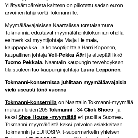
Yllätysämpäreistä kahteen on piilotettu sadan euron
arvoinen lahjakortti Tokmannille.
Myymäläavajaisissa Naantalissa torstaiaamuna
Tokmannia edustavat myymälähenkilökunnan ohella
esimerkiksi myyntijohtaja Maija Heimala,
kauppapaikka- ja konseptijohtaja Harri Koponen,
Veli-Pekka Ääri
kaupallinen johtaja
ja aluepäällikkö
Tuomo Pekkala
. Naantalin kaupungin tervehdyksen
Laura Leppänen
tilaisuuteen tuo kaupunginjohtaja
.
Tokmanni-konsernissa juhlitaan myymäläavajaisia
vielä useasti tänä vuonna
Tokmanni-konsernilla
on Naantalin Tokmanni-myymälä
Tokmanni-
Click Shoes-
mukaan lukien 205
, 34
ja
Shoe House -myymälää
kaksi
eri puolilla Suomea.
Tokmanni-myymälöistä kaksi palvelee asiakkaitaan
Tokmannin ja EUROSPAR-supermarketin yhteisen