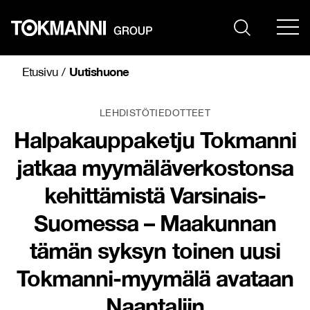
Siirry
sisältöön
Uutishuone
Etusivu
/
LEHDISTÖTIEDOTTEET
Halpakauppaketju Tokmanni
jatkaa myymäläverkostonsa
kehittämistä Varsinais-
Suomessa – Maakunnan
tämän syksyn toinen uusi
Tokmanni-myymälä avataan
Naantaliin