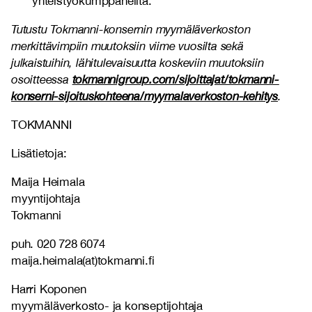
yhteistyökumppaneilta.
Tutustu Tokmanni-konsernin myymäläverkoston
merkittävimpiin muutoksiin viime vuosilta sekä
julkaistuihin, lähitulevaisuutta koskeviin muutoksiin
osoitteessa
tokmannigroup.com/sijoittajat/tokmanni-
konserni-sijoituskohteena/myymalaverkoston-kehitys
.
TOKMANNI
Lisätietoja:
Maija Heimala
myyntijohtaja
Tokmanni
puh. 020 728 6074
maija.heimala(at)tokmanni.fi
Harri Koponen
myymäläverkosto- ja konseptijohtaja