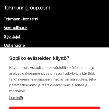
Tokmannigroup.com
Tokmanni-konserni
Vastuullisuus
Sijoittajat
Uutishuone
Yhteystiedot
Sopiiko evästeiden käyttö?
Brändimme
Käytämme sivustollamme evästeitä kerätäksemme ja
Tokmanni
analysoidaksemme sivuston suorituskykyä ja käyttöä,
tarjotaksemme sosiaalisen median ominaisuuksia sekä
SPAR Suomi
parantaaksemme ja räätälöidäksemme sisältöä ja
Click Shoes ja Shoe House
mainoksia.
Lue lisää
Dollarstore
Big Dollar