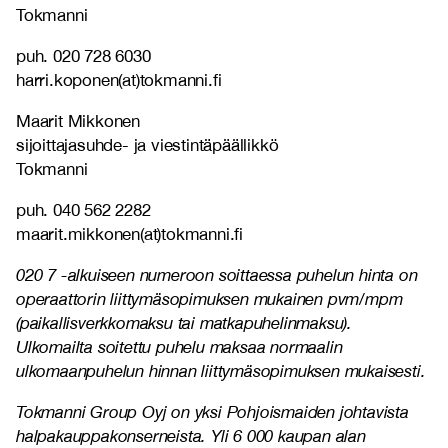
Tokmanni
puh. 020 728 6030
harri.koponen(at)tokmanni.fi
Maarit Mikkonen
sijoittajasuhde- ja viestintäpäällikkö
Tokmanni
puh. 040 562 2282
maarit.mikkonen(at)tokmanni.fi
020 7 -alkuiseen numeroon soittaessa puhelun hinta on
operaattorin liittymäsopimuksen mukainen pvm/mpm
(paikallisverkkomaksu tai matkapuhelinmaksu).
Ulkomailta soitettu puhelu maksaa normaalin
ulkomaanpuhelun hinnan liittymäsopimuksen mukaisesti.
Tokmanni Group Oyj on yksi Pohjoismaiden johtavista
halpakauppakonserneista. Yli 6 000 kaupan alan