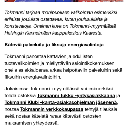
Tokmanni tarjoaa monipuolisen valikoiman esimerkiksi
erilaista jouluista ostettavaa, kuten joulusuklaita ja
koristevaloja. Oheinen kuva on Tokmanni-myymälästä
Helsingin Kannelmäen kauppakeskus Kaaresta.
Käteviä palveluita ja fiksuja energiavalintoja
Tokmanni panostaa kattavien ja edullisten
tuotevalikoimien ja miellyttävän asiointikokemuksen
ohella asiakkaidensa arkea helpottaviin palveluihin sekä
fiksuihin energiavalintoihin.
Jokaisessa Tokmanni-myymälässä voi esimerkiksi
Tokmanni Tukku -yritysasiakkaana
tehdä ostoksia
ja
Tokmanni Klubi -kanta-asiakasohjelman jäsenenä
,
Tokmannin verkkokaupassa
noutaa
tehtyjä tilauksia
sekä nostaa käteistä rahaa kätevästi ostosten
maksamisen yhteydessä.