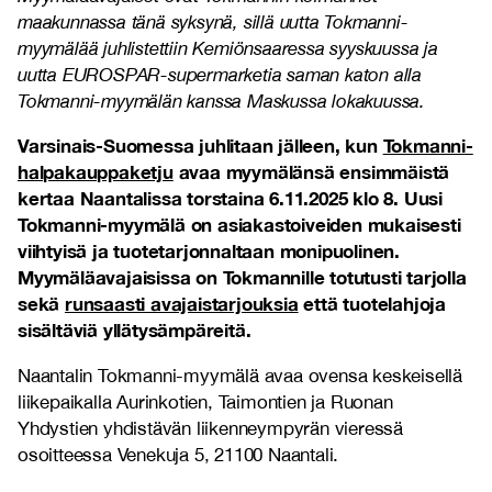
maakunnassa tänä syksynä, sillä uutta Tokmanni-
myymälää juhlistettiin Kemiönsaaressa syyskuussa ja
uutta EUROSPAR-supermarketia saman katon alla
Tokmanni-myymälän kanssa Maskussa lokakuussa.
Varsinais-Suomessa juhlitaan jälleen, kun
Tokmanni-
halpakauppaketju
avaa myymälänsä ensimmäistä
kertaa Naantalissa torstaina 6.11.2025 klo 8. Uusi
Tokmanni-myymälä on asiakastoiveiden mukaisesti
viihtyisä ja tuotetarjonnaltaan monipuolinen.
Myymäläavajaisissa on Tokmannille totutusti tarjolla
sekä
runsaasti avajaistarjouksia
että tuotelahjoja
sisältäviä yllätysämpäreitä.
Naantalin Tokmanni-myymälä avaa ovensa keskeisellä
liikepaikalla Aurinkotien, Taimontien ja Ruonan
Yhdystien yhdistävän liikenneympyrän vieressä
osoitteessa Venekuja 5, 21100 Naantali.