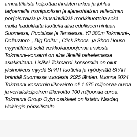
ammattilaista helpottaa ihmisten arkea ja juhlaa
tarjoamalla monipuolisen ja ajankohtaisen valikoiman
pohjoismaisia ja kansainvälisiä merkkituotteita sekä
muita laadukkaita tuotteita aina edulliseen hintaan
Suomessa, Ruotsissa ja Tanskassa. Yli 380:n Tokmanni-,
Dollarstore-, Big Dollar-, Click Shoes- ja Shoe House -
myymälänsä sekä verkkokauppojensa ansiosta
Tokmanni-konserni on aina lähellä palvelemassa
asiakkaitaan. Lisäksi Tokmanni-konsernilla on ollut
yksinoikeus myydä SPAR-tuotteita ja hyödyntää SPAR-
brändiä Suomessa vuodesta 2025 lähtien. Vuonna 2024
Tokmanni-konsernin liikevaihto oli 1 675 miljoonaa euroa
ja vertailukelpoinen liikevoitto 100 miljoonaa euroa.
Tokmanni Group Oyj:n osakkeet on listattu Nasdaq
Helsingin pörssilistalle.