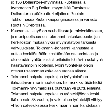
jo 136 Dollarstore-myymälää Ruotsissa ja
kymmenen Big Dollar -myymälää Tanskassa.
Dollarstoren pääkonttori sijaitsee Ruotsin
Tukholmassa Kistan kaupunginosassa ja varasto
Ruotsin Örebrossa.
Kaupan alalla työ on vauhdikasta ja mielenkiintoista,
ja monipuolisuus on Tokmanni-halpakauppaketjun
henkilöstön mukaan yksi myymälätyön tärkeistä
vahvuuksista. Tokmanni-konserni kannustaa ja
auttaa henkilöstöään kehittämään osaamistaan ja
etenemään yhtiön sisällä erilaisiin tehtäviin sekä yhä
haastavampiin rooleihin. Moni työntekijä onkin
ottanut useamman askeleen uransa aikana.
Tokmanni-halpakauppaketjun työyhteisö on
ilahduttavan monimuotoinen. Esimerkiksi äidinkieliä
Tokmanni-myymälöissä puhutaan yli 20:tä erilaista.
Tokmanni-halpakauppaketjun työntekijöiden keski-
ikä on noin 38 vuotta, ja vakituinen työntekijä viihtyy
yhtiön palveluksessa keskimäärin noin kahdeksan