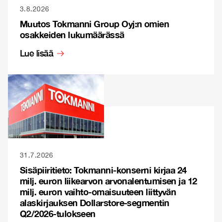
3.8.2026
Muutos Tokmanni Group Oyj:n omien
osakkeiden lukumäärässä
Lue lisää
31.7.2026
Sisäpiiritieto: Tokmanni-konserni kirjaa 24
milj. euron liikearvon arvonalentumisen ja 12
milj. euron vaihto-omaisuuteen liittyvän
alaskirjauksen Dollarstore-segmentin
Q2/2026-tulokseen