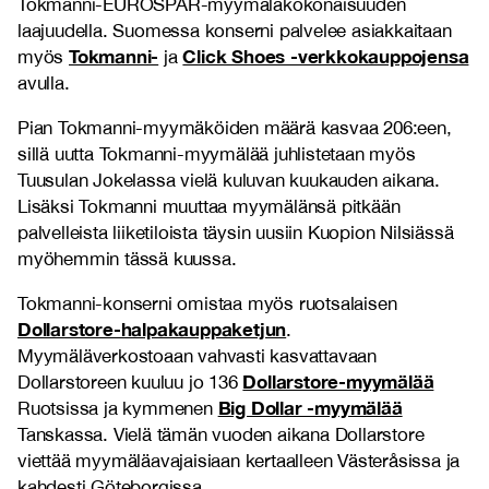
Tokmanni-EUROSPAR-myymäläkokonaisuuden
laajuudella. Suomessa konserni palvelee asiakkaitaan
Tokmanni-
Click Shoes -verkkokauppojensa
myös
ja
avulla.
Pian Tokmanni-myymäköiden määrä kasvaa 206:een,
sillä uutta Tokmanni-myymälää juhlistetaan myös
Tuusulan Jokelassa vielä kuluvan kuukauden aikana.
Lisäksi Tokmanni muuttaa myymälänsä pitkään
palvelleista liiketiloista täysin uusiin Kuopion Nilsiässä
myöhemmin tässä kuussa.
Tokmanni-konserni omistaa myös ruotsalaisen
Dollarstore-halpakauppaketjun
.
Myymäläverkostoaan vahvasti kasvattavaan
Dollarstore-myymälää
Dollarstoreen kuuluu jo 136
Big Dollar -myymälää
Ruotsissa ja kymmenen
Tanskassa. Vielä tämän vuoden aikana Dollarstore
viettää myymäläavajaisiaan kertaalleen Västeråsissa ja
kahdesti Göteborgissa.