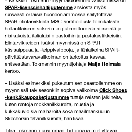
– Kaikkien Tokmanni-myymälöidemme valikoimissa on
SPAR-lisenssinhaltijuutemme
ansiosta myös
runsaasti erilaisia huoneenlämmössä säilytettäviä
SPAR-elintarvikkeita MSC-sertifioidusta tonnikalasta
hollantilaiseen sokeriin ja gluteenittomista sipseistä ja
riisikakuista italialaisiin pastoihin ja pastakastikkeisiin.
Elintarvikkeiden lisäksi myynnissä on SPAR-
käsisaippuaa ja -teippivaippoja, ja lähiaikoina SPAR-
päivittäistavaravalikoiman on tarkoitus kasvaa
Maija Heimala
entisestään, Tokmannin myyntijohtaja
kertoo.
– Lisäksi esimerkiksi pukeutumisen osastollamme on
Click Shoes
myynnissä talvisesonkiin sopiva valikoima
-kenkäkauppaketjustamme
tuttuja naisten jalkineita,
kuten rentoja mokkanilkkureita, mustia ja
kukkakuvioisia maihareita sekä maailmankuulun
Skechersin talvinilkkureita, hän lisää.
Tilaa Tokmannin uusimman, helppoa ja miellyttävää