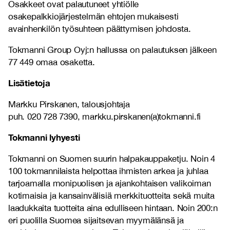
Osakkeet ovat palautuneet yhtiölle
osakepalkkiojärjestelmän ehtojen mukaisesti
avainhenkilön työsuhteen päättymisen johdosta.
Tokmanni Group Oyj:n hallussa on palautuksen jälkeen
77 449 omaa osaketta.
Lisätietoja
Markku Pirskanen, talousjohtaja
puh. 020 728 7390, markku.pirskanen(a)tokmanni.fi
Tokmanni lyhyesti
Tokmanni on Suomen suurin halpakauppaketju. Noin 4
100 tokmannilaista helpottaa ihmisten arkea ja juhlaa
tarjoamalla monipuolisen ja ajankohtaisen valikoiman
kotimaisia ja kansainvälisiä merkkituotteita sekä muita
laadukkaita tuotteita aina edulliseen hintaan. Noin 200:n
eri puolilla Suomea sijaitsevan myymälänsä ja