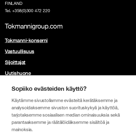
FINLAND
Tel. +358(0)300 472 220
Tokmannigroup.com
Tokmanni-konserni
Vastuullisuus
Sijoittajat
Uutishuone
Yhteystiedot
Sopiiko evästeiden käyttö?
Brändimme
Käytämme sivustollamme evästeitä kerätäksemme ja
Tokmanni
analysoidaksemme sivuston suorituskykyä ja käyttöä,
tarjotaksemme sosiaalisen median ominaisuuksia sekä
SPAR Suomi
parantaaksemme ja räätälöidäksemme sisältöä ja
Click Shoes ja Shoe House
mainoksia.