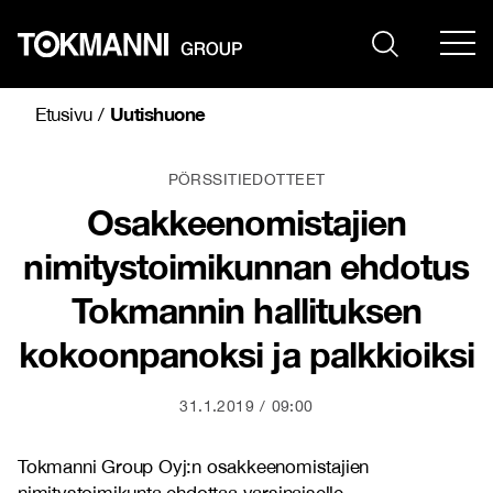
Siirry
sisältöön
Uutishuone
Etusivu
/
PÖRSSITIEDOTTEET
Osakkeenomistajien
nimitystoimikunnan ehdotus
Tokmannin hallituksen
kokoonpanoksi ja palkkioiksi
31.1.2019
09:00
Tokmanni Group Oyj:n osakkeenomistajien