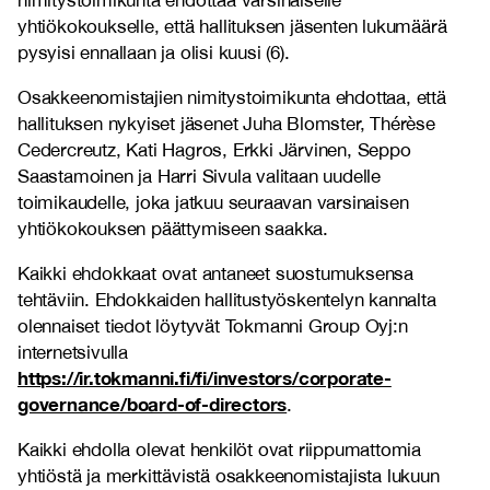
nimitystoimikunta ehdottaa varsinaiselle
yhtiökokoukselle, että hallituksen jäsenten lukumäärä
pysyisi ennallaan ja olisi kuusi (6).
Osakkeenomistajien nimitystoimikunta ehdottaa, että
hallituksen nykyiset jäsenet Juha Blomster, Thérèse
Cedercreutz, Kati Hagros, Erkki Järvinen, Seppo
Saastamoinen ja Harri Sivula valitaan uudelle
toimikaudelle, joka jatkuu seuraavan varsinaisen
yhtiökokouksen päättymiseen saakka.
Kaikki ehdokkaat ovat antaneet suostumuksensa
tehtäviin. Ehdokkaiden hallitustyöskentelyn kannalta
olennaiset tiedot löytyvät Tokmanni Group Oyj:n
internetsivulla
https://ir.tokmanni.fi/fi/investors/corporate-
governance/board-of-directors
.
Kaikki ehdolla olevat henkilöt ovat riippumattomia
yhtiöstä ja merkittävistä osakkeenomistajista lukuun