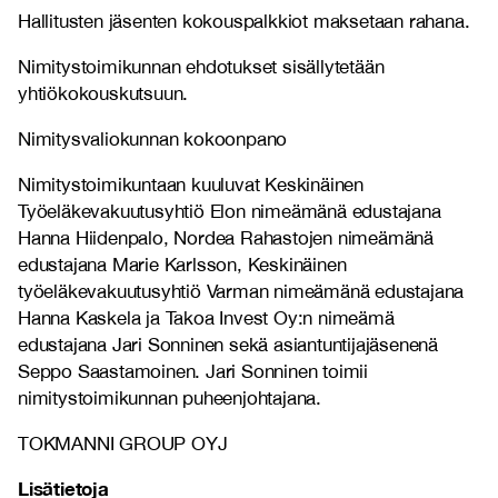
Hallitusten jäsenten kokouspalkkiot maksetaan rahana.
Nimitystoimikunnan ehdotukset sisällytetään
yhtiökokouskutsuun.
Nimitysvaliokunnan kokoonpano
Nimitystoimikuntaan kuuluvat Keskinäinen
Työeläkevakuutusyhtiö Elon nimeämänä edustajana
Hanna Hiidenpalo, Nordea Rahastojen nimeämänä
edustajana Marie Karlsson, Keskinäinen
työeläkevakuutusyhtiö Varman nimeämänä edustajana
Hanna Kaskela ja Takoa Invest Oy:n nimeämä
edustajana Jari Sonninen sekä asiantuntijajäsenenä
Seppo Saastamoinen. Jari Sonninen toimii
nimitystoimikunnan puheenjohtajana.
TOKMANNI GROUP OYJ
Lisätietoja