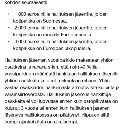
kohden seuraavasti:
1 000 euroa niille hallituksen jäsenille, joiden
kotipaikka on Suomessa,
2 000 euroa niille hallituksen jäsenille, joiden
kotipaikka on muualla Euroopassa ja
3 000 euroa niille hallituksen jäsenille, joiden
kotipaikka on Euroopan ulkopuolella.
Hallituksen jäsenten vuosipalkkio maksetaan yhtiön
osakkeina ja rahana siten, että noin 40 %:lla
vuosipalkkion määrästä hankitaan hallituksen jäsenille
yhtiön osakkeita ja loput maksetaan rahana. Yhtiö
vastaa osakkeiden hankinnasta aiheutuvista kuluista ja
varainsiirtoverosta. Hallituksen jäsenelle hankittuja
osakkeita ei voi luovuttaa ennen kuin ostopäivästä on
kulunut 3 vuotta tai ennen kuin hallituksen jäsenen
jäsenyys hallituksessa on päättynyt, riippuen siitä
kumpi ajankohdista on aikaisempi.