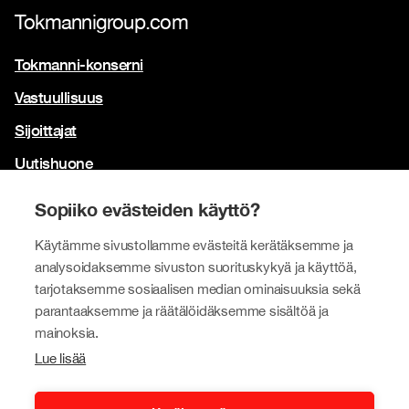
Tokmannigroup.com
Tokmanni-konserni
Vastuullisuus
Sijoittajat
Uutishuone
Yhteystiedot
Sopiiko evästeiden käyttö?
Brändimme
Käytämme sivustollamme evästeitä kerätäksemme ja
Tokmanni
analysoidaksemme sivuston suorituskykyä ja käyttöä,
tarjotaksemme sosiaalisen median ominaisuuksia sekä
SPAR Suomi
parantaaksemme ja räätälöidäksemme sisältöä ja
Click Shoes ja Shoe House
mainoksia.
Lue lisää
Dollarstore
Big Dollar