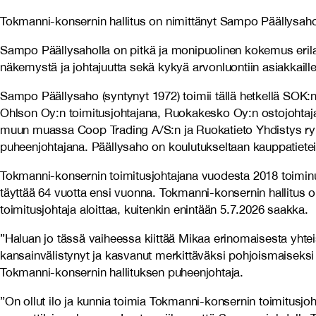
Tokmanni-konsernin hallitus on nimittänyt Sampo Päällysaho
Sampo Päällysaholla on pitkä ja monipuolinen kokemus erilais
näkemystä ja johtajuutta sekä kykyä arvonluontiin asiakkaille
Sampo Päällysaho (syntynyt 1972) toimii tällä hetkellä SOK
Ohlson Oy:n toimitusjohtajana, Ruokakesko Oy:n ostojohtajan
muun muassa Coop Trading A/S:n ja Ruokatieto Yhdistys ry:n
puheenjohtajana. Päällysaho on koulutukseltaan kauppatietei
Tokmanni-konsernin toimitusjohtajana vuodesta 2018 toiminu
täyttää 64 vuotta ensi vuonna. Tokmanni-konsernin hallitus o
toimitusjohtaja aloittaa, kuitenkin enintään 5.7.2026 saakka.
”Haluan jo tässä vaiheessa kiittää Mikaa erinomaisesta yht
kansainvälistynyt ja kasvanut merkittäväksi pohjoismaiseksi
Tokmanni-konsernin hallituksen puheenjohtaja.
”On ollut ilo ja kunnia toimia Tokmanni-konsernin toimitusj