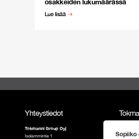
osakkeiden lukumäärässä
Lue lisää
Yhteystiedot
Tokma
Tokmanni Group Oyj
Tokmann
Sopiiko 
Isolammintie 1