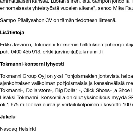
ammattilaisen kanssa. Luotan siihen, että Sampon johdolla T
erinomaisesta yhteistyöstä vuosien aikana”, sanoo Mika Rau
Sampo Päällysahon CV on tämän tiedotteen liitteenä.
Lisätietoja
Erkki Järvinen, Tokmanni-konsernin hallituksen puheenjohtaj
puh. 0400 455 913, erkki.jarvinen(at)tokmanni.fi
Tokmanni-konserni lyhyesti
Tokmanni Group Oyj on yksi Pohjoismaiden johtavista halpaka
ajankohtaisen valikoiman pohjoismaisia ja kansainvälisiä mer
Tokmanni-, Dollarstore-, Big Dollar -, Click Shoes- ja Sh
Lisäksi Tokmanni -konsernilla on ollut yksinoikeus myydä 
oli 1 675 miljoonaa euroa ja vertailukelpoinen liikevoitto 10
Jakelu
Nasdaq Helsinki