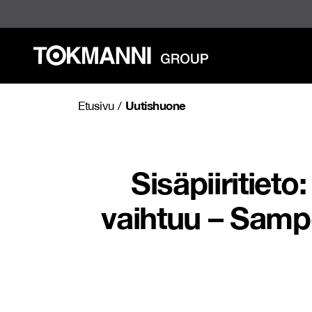
Siirry
sisältöön
Uutishuone
Etusivu
/
Sisäpiiritiet
vaihtuu – Samp