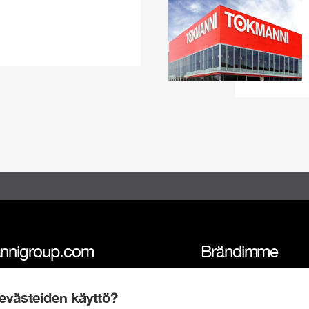
nnigroup.com
Brändimme
i-konserni
Tokmanni
evästeiden käyttö?