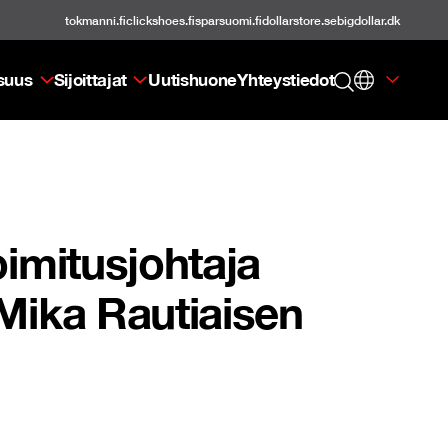
tokmanni.fi
clickshoes.fi
sparsuomi.fi
dollarstore.se
bigdollar.dk
isuus
Sijoittajat
Uutishuone
Yhteystiedot
oimitusjohtaja
Mika Rautiaisen