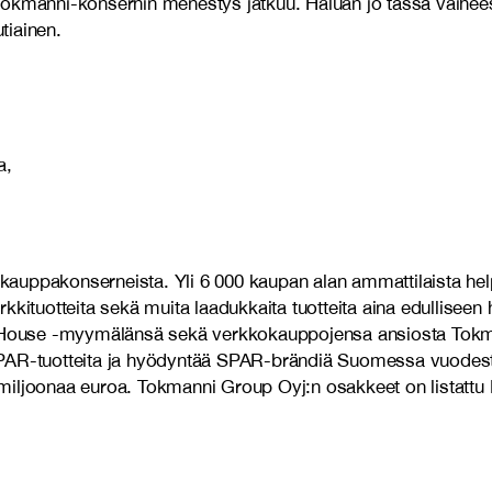
okmanni-konsernin menestys jatkuu. Haluan jo tässä vaiheess
tiainen.
a,
uppakonserneista. Yli 6 000 kaupan alan ammattilaista helpo
kkituotteita sekä muita laadukkaita tuotteita aina edullisee
oe House -myymälänsä sekä verkkokauppojensa ansiosta Tokma
SPAR-tuotteita ja hyödyntää SPAR-brändiä Suomessa vuodesta
0 miljoonaa euroa. Tokmanni Group Oyj:n osakkeet on listattu 