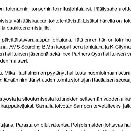
n Tokmannin-konsernin toimitusjohtajaksi. Päällysaho aloitt
ista vähittäiskaupan johtotehtävistä. Lisäksi hänellä on Tok
 ja osakkeenomistajille.
:n päivittäistavarakaupan johtajana. Tätä ennen hän on toim
a, AMS Sourcing B.V.:n kaupallisena johtajana ja K-Citymarke
 hallituksen jäsenenä sekä Inex Partners Oy:n hallituksen v
den maisteri.
t Mika Rautiainen on pyytänyt hallitusta huomioimaan seuraa
n tänään nimittänyt uuden toimitusjohtajan Rautiaisen seuraaj
eistyöstä ja sitoutumisesta kuluneiden seitsemän vuoden aik
 kauppaketjuksi. Samalla toivotan Sampon tervetulleeksi jat
ohtajana. Parasta on ollut rakentaa Pohjoismaiden johtavaa h