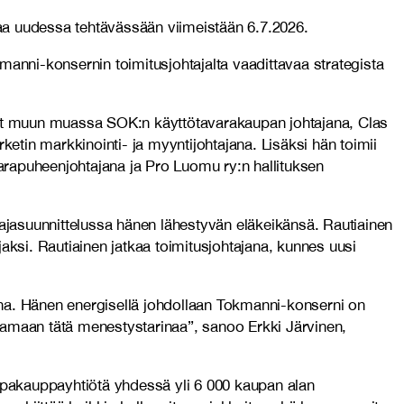
aa uudessa tehtävässään viimeistään 6.7.2026.
manni-konsernin toimitusjohtajalta vaadittavaa strategista
inut muun muassa SOK:n käyttötavarakaupan johtajana, Clas
tin markkinointi- ja myyntijohtajana. Lisäksi hän toimii
arapuheenjohtajana ja Pro Luomu ry:n hallituksen
jasuunnittelussa hänen lähestyvän eläkeikänsä. Rautiainen
aksi. Rautiainen jatkaa toimitusjohtajana, kunnes uusi
ana. Hänen energisellä johdollaan Tokmanni-konserni on
kamaan tätä menestystarinaa”, sanoo Erkki Järvinen,
alpakauppayhtiötä yhdessä yli 6 000 kaupan alan