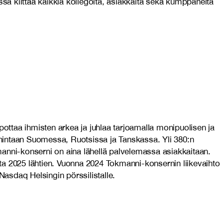
a kiittää kaikkia kollegoita, asiakkaita sekä kumppaneita
ttaa ihmisten arkea ja juhlaa tarjoamalla monipuolisen ja
n hintaan Suomessa, Ruotsissa ja Tanskassa. Yli 380:n
nni-konserni on aina lähellä palvelemassa asiakkaitaan.
 2025 lähtien. Vuonna 2024 Tokmanni-konsernin liikevaihto
Nasdaq Helsingin pörssilistalle.