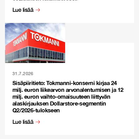
Lue lisää
31.7.2026
Sisäpiiritieto: Tokmanni-konserni kirjaa 24
milj. euron liikearvon arvonalentumisen ja 12
milj. euron vaihto-omaisuuteen liittyvän
alaskirjauksen Dollarstore-segmentin
Q2/2026-tulokseen
Lue lisää