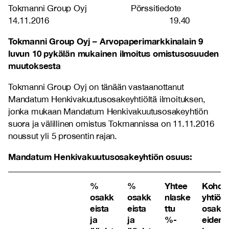
Tokmanni Group Oyj Pörssitiedote
14.11.2016 19.40
Tokmanni Group Oyj – Arvopaperimarkkinalain 9
luvun 10 pykälän mukainen ilmoitus omistusosuuden
muutoksesta
Tokmanni Group Oyj on tänään vastaanottanut
Mandatum Henkivakuutusosakeyhtiöltä ilmoituksen,
jonka mukaan Mandatum Henkivakuutusosakeyhtiön
suora ja välillinen omistus Tokmannissa on 11.11.2016
noussut yli 5 prosentin rajan.
Mandatum Henkivakuutusosakeyhtiön osuus:
%
%
Yhtee
Kohde
osakk
osakk
nlaske
yhtiön
eista
eista
ttu
osakk
ja
ja
%-
eiden