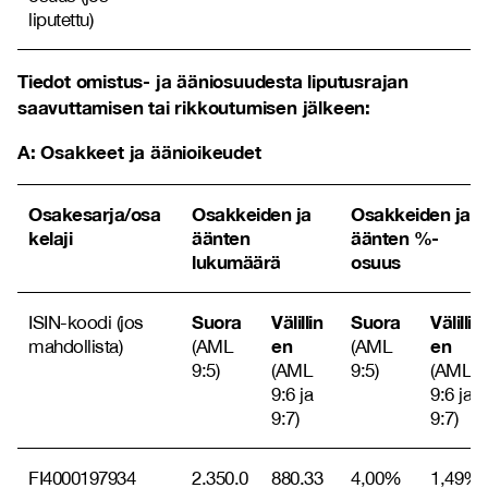
liputettu)
Tiedot omistus- ja ääniosuudesta liputusrajan
saavuttamisen tai rikkoutumisen jälkeen:
A: Osakkeet ja äänioikeudet
Osakesarja/osa
Osakkeiden ja
Osakkeiden ja
kelaji
äänten
äänten %-
lukumäärä
osuus
Suora
Välillin
Suora
Välillin
ISIN-koodi (jos
en
en
mahdollista)
(AML
(AML
9:5)
(AML
9:5)
(AML
9:6 ja
9:6 ja
9:7)
9:7)
FI4000197934
2.350.0
880.33
4,00%
1,49%