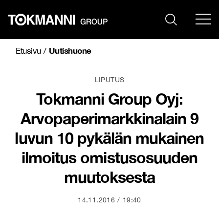
Siirry
sisältöön
Uutishuone
Etusivu
/
LIPUTUS
Tokmanni Group Oyj:
Arvopaperimarkkinalain 9
luvun 10 pykälän mukainen
ilmoitus omistusosuuden
muutoksesta
14.11.2016
19:40