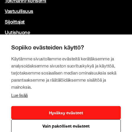
Tokmanni-konserni
Vastuullisuus
Sijoittajat
Uutishuone
Yhteystiedot
Sopiiko evästeiden käyttö?
Brändimme
Käytämme sivustollamme evästeitä kerätäksemme ja
Tokmanni
analysoidaksemme sivuston suorituskykyä ja käyttöä,
tarjotaksemme sosiaalisen median ominaisuuksia sekä
SPAR Suomi
parantaaksemme ja räätälöidäksemme sisältöä ja
Click Shoes ja Shoe House
mainoksia.
Lue lisää
Dollarstore
Big Dollar
Hyväksy evästeet
Vain pakolliset evästeet