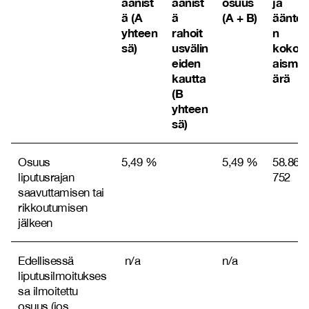
äänist
äänist
osuus
ja
ä (A
ä
(A + B)
äänte
yhteen
rahoit
n
sä)
usvälin
kokon
eiden
aismä
kautta
ärä
(B
yhteen
sä)
Osuus
5,49 %
5,49 %
58.868.
liputusrajan
752
saavuttamisen tai
rikkoutumisen
jälkeen
Edellisessä
n/a
n/a
liputusilmoitukses
sa ilmoitettu
osuus (jos