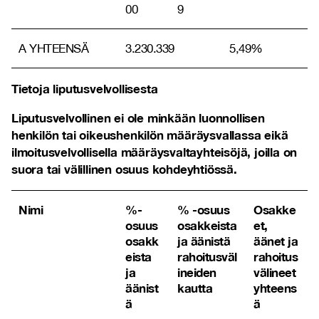
00
9
A YHTEENSÄ
3.230.339
5,49%
Tietoja liputusvelvollisesta
Liputusvelvollinen ei ole minkään luonnollisen
henkilön tai oikeushenkilön määräysvallassa eikä
ilmoitusvelvollisella määräysvaltayhteisöjä, joilla on
suora tai välillinen osuus kohdeyhtiössä.
Nimi
%-
% -osuus
Osakke
osuus
osakkeista
et,
osakk
ja äänistä
äänet ja
eista
rahoitusväl
rahoitus
ja
ineiden
välineet
äänist
kautta
yhteens
ä
ä