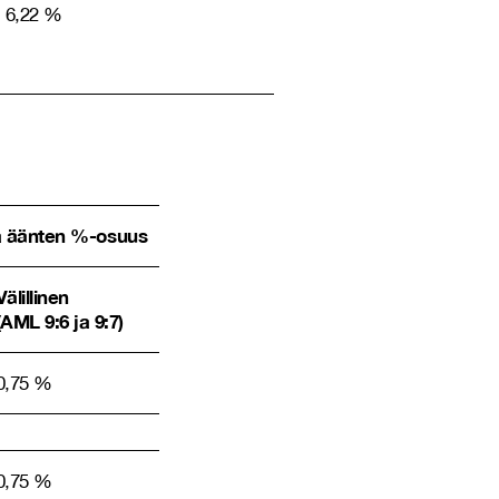
6,22 %
a äänten %-osuus
Välillinen
(AML 9:6 ja 9:7)
0,75 %
0,75 %