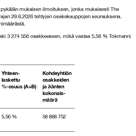
 pykälän mukaisen ilmoituksen, jonka mukaisesti The
 rajan 29.6.2026 tehtyjen osakekauppojen seurauksena.
nimäärästä.
laski 3 274 556 osakkeeseen, mikä vastaa 5,56 % Tokmanni
Yhteen-
Kohdeyhtiön
laskettu
osakkeiden
%-osuus (A+B)
ja äänten
kokonais-
määrä
5,56 %
58 868 752