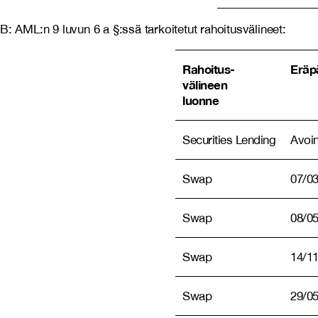
B: AML:n 9 luvun 6 a §:ssä tarkoitetut rahoitusvälineet:
Rahoitus-
Eräp
välineen
luonne
Securities Lending
Avoi
Swap
07/0
Swap
08/0
Swap
14/1
Swap
29/0