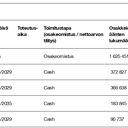
äivä
Toteutus-
Toimitustapa
Osakkei
aika
(osakeomistus / nettoarvon
äänten
tilitys)
lukumää
n
Osakeomistus
1 625 45
3/2029
Cash
372 827
5/2029
Cash
366 638
1/2035
Cash
183 845
5/2029
Cash
90 737