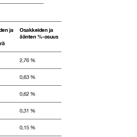
den ja
Osakkeiden ja
äänten %-osuus
rä
1
2,76 %
0,63 %
0,62 %
0,31 %
0,15 %