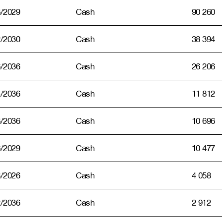
6/2029
Cash
90 260
2/2030
Cash
38 394
6/2036
Cash
26 206
4/2036
Cash
11 812
6/2036
Cash
10 696
6/2029
Cash
10 477
8/2026
Cash
4 058
2/2036
Cash
2 912