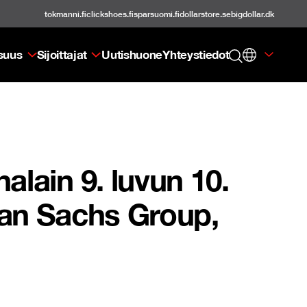
tokmanni.fi
clickshoes.fi
sparsuomi.fi
dollarstore.se
bigdollar.dk
isuus
Sijoittajat
Uutishuone
Yhteystiedot
lain 9. luvun 10.
an Sachs Group,