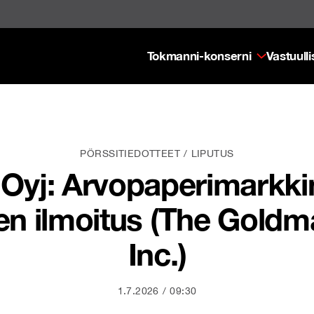
Tokmanni-konserni
Vastuull
PÖRSSITIEDOTTEET
LIPUTUS
yj: Arvopaperimarkkina
en ilmoitus (The Goldm
Inc.)
1.7.2026
09:30