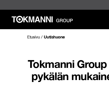
Siirry
sisältöön
Uutishuone
Etusivu
/
Tokmanni Group O
pykälän mukain