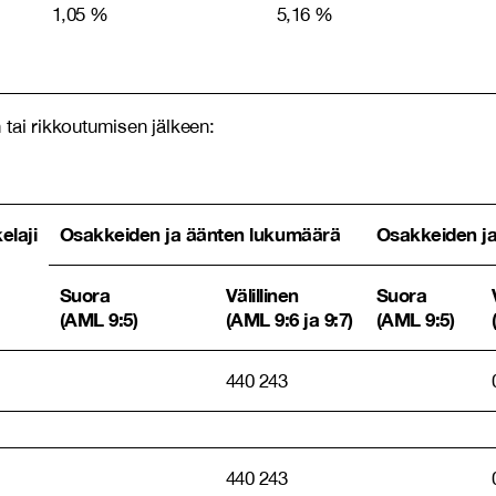
1,05 %
5,16 %
tai rikkoutumisen jälkeen:
elaji
Osakkeiden ja äänten lukumäärä
Osakkeiden j
Suora
Välillinen
Suora
(AML 9:5)
(AML 9:6 ja 9:7)
(AML 9:5)
440 243
440 243