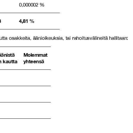
0,000002 %
3
4,81 %
a osakkeita, äänioikeuksia, tai rahoitusvälineitä hallitaan:
äänistä
Molemmat
n kautta
yhteensä