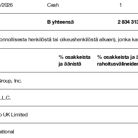
9/2026
Cash
1
B yhteensä
2 834 31
ollisesta henkilöstä tai oikeushenkilöstä alkaen), jonka kautt
% osakkeista
% osakkeista ja 
ja äänistä
rahoitusvälineide
oup, Inc.
.L.C.
 UK Limited
tional