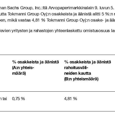
n Sachs Group, Inc.:ltä Arvopaperimarkkinalain 9. luvun 5.
tta Tokmanni Group Oyj:n osakkeista ja äänistä alitti 5 %:n
seen, mikä vastaa 4,81 % Tokmanni Group Oyj:n osake- ja ää
evien yritysten ja rahastojen yhteenlaskettu omistusosuus 
% osakkeista ja äänistä
% osakkeista ja äänistä
(A:n yhteis-
rahoitusväli-
määrä)
neiden kautta
(B:n yhteismäärä)
 tai
0,75 %
4,81 %