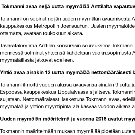
Tokmanni avaa neljä uutta myymälää Anttilalta vapautuvii
Tokmanni on sopinut neljän uuden myymälän avaamisesta Antt
kauppakeskus Metropoliin Joensuuhun. Uusien myymälöiden 
ottamatta, avataan toukokuun aikana.
Tavarataloryhmä Anttilan konkurssin seurauksena Tokmanni il
mennessä solminut yhteensä kahdeksan vuokrasopimusta Antti
myymälätilasta jatkuvat edelleen.
Yhtiö avaa ainakin 12 uutta myymälää nettomääräisesti l
Tokmanni ilmoitti vuoden alussa avaavansa ainakin 9 uutta j
Espoossa kauppakeskus Lippulaivassa sijaitseva Tokmannin 
suljetaan. Nettomääräisesti laskettuna Tokmanni avaa, edellä
myymälää ja yhtiön myyntipinta-ala kasvaa vuoden aikana ain
Uuden myymälän määritelmä ja vuonna 2016 avatut myy
Tokmannin määritelmään mukaan myymälää pidetään uutena t