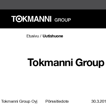
Siirry
sisältöön
Uutishuone
Etusivu
/
Tokmanni Group O
Tokmanni Group Oyj Pörssitiedote 30.3.2017 