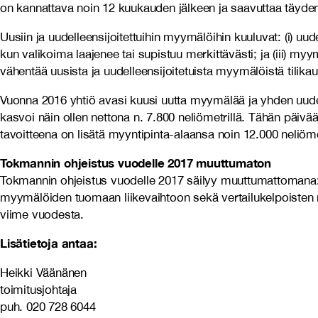
on kannattava noin 12 kuukauden jälkeen ja saavuttaa täyd
Uusiin ja uudelleensijoitettuihin myymälöihin kuuluvat: (i) 
kun valikoima laajenee tai supistuu merkittävästi; ja (iii)
vähentää uusista ja uudelleensijoitetuista myymälöistä tilika
Vuonna 2016 yhtiö avasi kuusi uutta myymälää ja yhden uude
kasvoi näin ollen nettona n. 7.800 neliömetrillä. Tähän pä
tavoitteena on lisätä myyntipinta-alaansa noin 12.000 neliöm
Tokmannin ohjeistus vuodelle 2017 muuttumaton
Tokmannin ohjeistus vuodelle 2017 säilyy muuttumattomana:
myymälöiden tuomaan liikevaihtoon sekä vertailukelpoisten
viime vuodesta.
Lisätietoja antaa:
Heikki Väänänen
toimitusjohtaja
puh. 020 728 6044