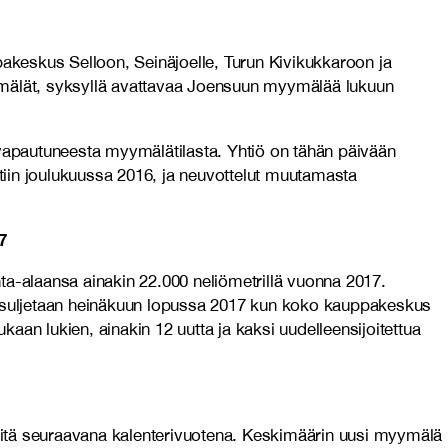
akeskus Selloon, Seinäjoelle, Turun Kivikukkaroon ja
mälät, syksyllä avattavaa Joensuun myymälää lukuun
 vapautuneesta myymälätilasta. Yhtiö on tähän päivään
tiin joulukuussa 2016, ja neuvottelut muutamasta
7
ta-alaansa ainakin 22.000 neliömetrillä vuonna 2017.
 suljetaan heinäkuun lopussa 2017 kun koko kauppakeskus
an lukien, ainakin 12 uutta ja kaksi uudelleensijoitettua
tä seuraavana kalenterivuotena. Keskimäärin uusi myymälä