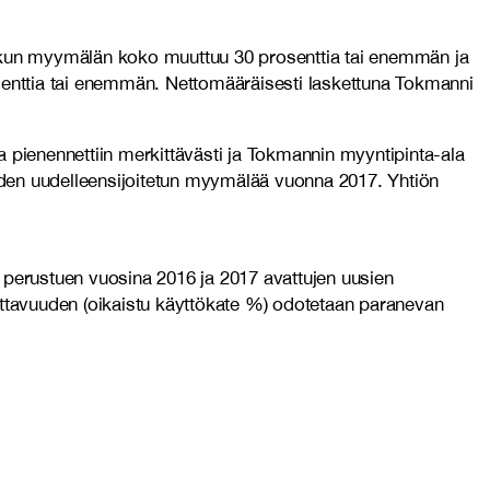
et, kun myymälän koko muuttuu 30 prosenttia tai enemmän ja
osenttia tai enemmän. Nettomääräisesti laskettuna Tokmanni
pienennettiin merkittävästi ja Tokmannin myyntipinta-ala
hden uudelleensijoitetun myymälää vuonna 2017. Yhtiön
perustuen vuosina 2016 ja 2017 avattujen uusien
ttavuuden (oikaistu käyttökate %) odotetaan paranevan