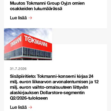
Muutos Tokmanni Group Oyj:n omien
osakkeiden lukumäärässä
Lue lisää
31.7.2026
Sisäpiiritieto: Tokmanni-konserni kirjaa 24
milj. euron liikearvon arvonalentumisen ja 12
milj. euron vaihto-omaisuuteen liittyvän
alaskirjauksen Dollarstore-segmentin
Q2/2026-tulokseen
Lue lisää