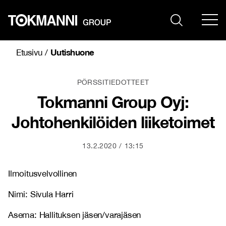
Siirry
sisältöön
Uutishuone
Etusivu
/
PÖRSSITIEDOTTEET
Tokmanni Group Oyj:
Johtohenkilöiden liiketoimet
13.2.2020
13:15
Ilmoitusvelvollinen
Nimi: Sivula Harri
Asema: Hallituksen jäsen/varajäsen