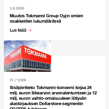
3.8.2026
Muutos Tokmanni Group Oyj:n omien
osakkeiden lukumäärässä
Lue lisää
31.7.2026
Sisäpiiritieto: Tokmanni-konserni kirjaa 24
milj. euron liikearvon arvonalentumisen ja 12
milj. euron vaihto-omaisuuteen liittyvän
alaskirjauksen Dollarstore-segmentin
Q2/2026-tulokseen