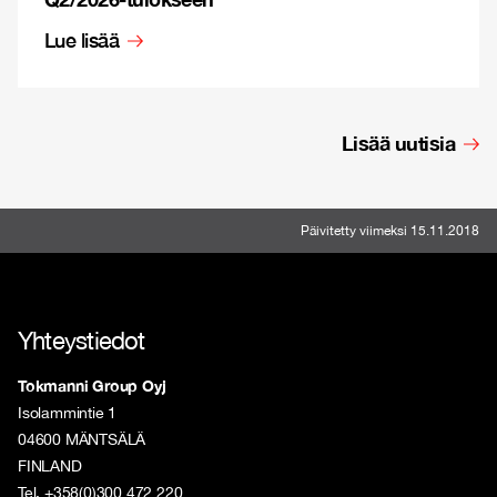
Lue lisää
Lisää uutisia
Päivitetty viimeksi 15.11.2018
Yhteystiedot
Tokmanni Group Oyj
Isolammintie 1
04600 MÄNTSÄLÄ
FINLAND
Tel. +358(0)300 472 220