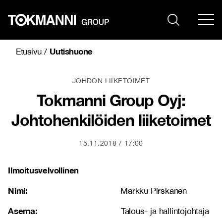
Siirry
sisältöön
Uutishuone
Etusivu
/
JOHDON LIIKETOIMET
Tokmanni Group Oyj:
Johtohenkilöiden liiketoimet
15.11.2018
17:00
Ilmoitusvelvollinen
Nimi:
Markku Pirskanen
Asema:
Talous- ja hallintojohtaja