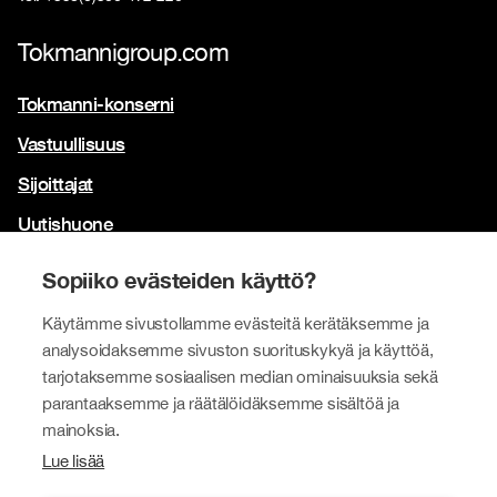
Tokmannigroup.com
Tokmanni-konserni
Vastuullisuus
Sijoittajat
Uutishuone
Yhteystiedot
Sopiiko evästeiden käyttö?
Brändimme
Käytämme sivustollamme evästeitä kerätäksemme ja
Tokmanni
analysoidaksemme sivuston suorituskykyä ja käyttöä,
tarjotaksemme sosiaalisen median ominaisuuksia sekä
SPAR Suomi
parantaaksemme ja räätälöidäksemme sisältöä ja
Click Shoes ja Shoe House
mainoksia.
Lue lisää
Dollarstore