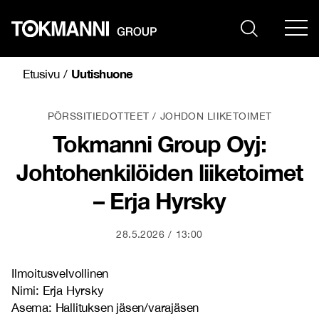
Siirry
sisältöön
Uutishuone
Etusivu
/
PÖRSSITIEDOTTEET
JOHDON LIIKETOIMET
Tokmanni Group Oyj:
Johtohenkilöiden liiketoimet
– Erja Hyrsky
28.5.2026
13:00
Ilmoitusvelvollinen
Nimi: Erja Hyrsky
Asema: Hallituksen jäsen/varajäsen