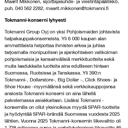
Maarit Mikkonen, sijoittajasuhde- ja viestintäpäällikkö,
puh. 040 562 2282, maarit.mikkonen@tokmanni.fi
Tokmanni-konserni lyhyesti
Tokmanni Group Oyj on yksi Pohjoismaiden johtavista
halpakauppakonserneista. Yli 6 000 kaupan alan
ammattilaista helpottaa ihmisten arkea ja juhlaa
tarjoamalla monipuolisen ja ajankohtaisen valikoiman
pohjoismaisia ja kansainvälisiä merkkituotteita sekä
muita laadukkaita tuotteita aina edulliseen hintaan
Suomessa, Ruotsissa ja Tanskassa. Yli 390:n
Tokmanni-, Dollarstore-, Big Dollar -, Click Shoes- ja
Shoe House -myymälänsä sekä verkkokauppojensa
ansiosta Tokmanni-konserni on aina lähellä
palvelemassa asiakkaitaan. Lisäksi Tokmanni -
konsernilla on ollut yksinoikeus myydä SPAR-tuotteita
ja hyödyntää SPAR-brändiä Suomessa vuodesta 2025
lähtien. Vuonna 2025 Tokmanni-konsernin liikevaihto oli
1 728
miljoonaa euroa ja vertailukelpoinen liikevoitto
85