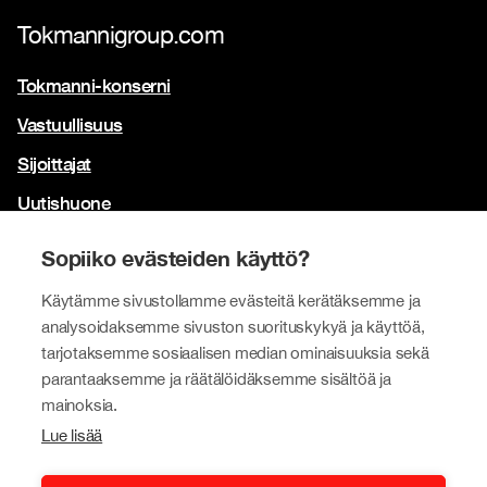
Tokmannigroup.com
Tokmanni-konserni
Vastuullisuus
Sijoittajat
Uutishuone
Yhteystiedot
Sopiiko evästeiden käyttö?
Brändimme
Käytämme sivustollamme evästeitä kerätäksemme ja
Tokmanni
analysoidaksemme sivuston suorituskykyä ja käyttöä,
tarjotaksemme sosiaalisen median ominaisuuksia sekä
SPAR Suomi
parantaaksemme ja räätälöidäksemme sisältöä ja
Click Shoes ja Shoe House
mainoksia.
Lue lisää
Dollarstore
Big Dollar