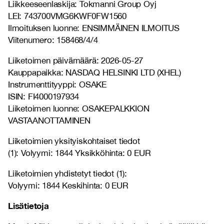
Liikkeeseenlaskija: Tokmanni Group Oyj
LEI: 743700VMG6KWF0FW1560
Ilmoituksen luonne: ENSIMMÄINEN ILMOITUS
Viitenumero: 158468/4/4
Liiketoimen päivämäärä: 2026-05-27
Kauppapaikka: NASDAQ HELSINKI LTD (XHEL)
Instrumenttityyppi: OSAKE
ISIN: FI4000197934
Liiketoimen luonne: OSAKEPALKKION
VASTAANOTTAMINEN
Liiketoimien yksityiskohtaiset tiedot
(1): Volyymi: 1844 Yksikköhinta: 0 EUR
Liiketoimien yhdistetyt tiedot (1):
Volyymi: 1844 Keskihinta: 0 EUR
Lisätietoja