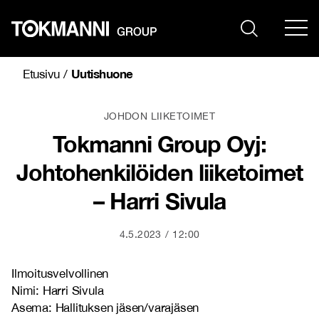
Siirry
sisältöön
Uutishuone
Etusivu
/
JOHDON LIIKETOIMET
Tokmanni Group Oyj:
Johtohenkilöiden liiketoimet
– Harri Sivula
4.5.2023
12:00
Ilmoitusvelvollinen
Nimi: Harri Sivula
Asema: Hallituksen jäsen/varajäsen