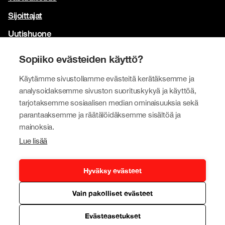
Sijoittajat
Uutishuone
Yhteystiedot
Sopiiko evästeiden käyttö?
Brändimme
Käytämme sivustollamme evästeitä kerätäksemme ja
Tokmanni
analysoidaksemme sivuston suorituskykyä ja käyttöä,
tarjotaksemme sosiaalisen median ominaisuuksia sekä
SPAR Suomi
parantaaksemme ja räätälöidäksemme sisältöä ja
Click Shoes ja Shoe House
mainoksia.
Lue lisää
Dollarstore
Big Dollar
Hyväksy evästeet
Vain pakolliset evästeet
Tietosuojapolitiikka
© Tokmanni Group Corporation 2026
Evästeasetukset