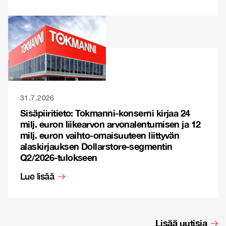
31.7.2026
Sisäpiiritieto: Tokmanni-konserni kirjaa 24
milj. euron liikearvon arvonalentumisen ja 12
milj. euron vaihto-omaisuuteen liittyvän
alaskirjauksen Dollarstore-segmentin
Q2/2026-tulokseen
Lue lisää
Lisää uutisia