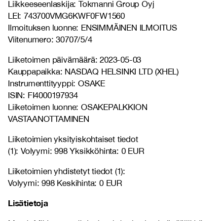
Liikkeeseenlaskija: Tokmanni Group Oyj
LEI: 743700VMG6KWF0FW1560
Ilmoituksen luonne: ENSIMMÄINEN ILMOITUS
Viitenumero: 30707/5/4
Liiketoimen päivämäärä: 2023-05-03
Kauppapaikka: NASDAQ HELSINKI LTD (XHEL)
Instrumenttityyppi: OSAKE
ISIN: FI4000197934
Liiketoimen luonne: OSAKEPALKKION
VASTAANOTTAMINEN
Liiketoimien yksityiskohtaiset tiedot
(1): Volyymi: 998 Yksikköhinta: 0 EUR
Liiketoimien yhdistetyt tiedot (1):
Volyymi: 998 Keskihinta: 0 EUR
Lisätietoja