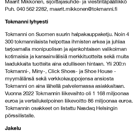
Maarit Mikkonen, sijoittajasuhde- ja viestintäpäällikkö
Puh. 040 562 2282, maarit.mikkonen@tokmanni.fi
Tokmanni lyhyesti
Tokmanni on Suomen suurin halpakauppaketju. Noin 4
300 tokmannilaista helpottaa ihmisten arkea ja juhlaa
tarjoamalla monipuolisen ja ajankohtaisen valikoiman
kotimaisia ja kansainvälisiä merkkituotteita sekä muita
laadukkaita tuotteita aina edulliseen hintaan. Yli 200:n
Tokmanni-, Miny-, Click Shoes- ja Shoe House -
myymälänsä sekä verkkokauppojensa ansiosta
Tokmanni on aina lähellä palvelemassa asiakkaitaan.
Vuonna 2022 Tokmannin liikevaihto oli 1 168 miljoonaa
euroa ja vertailukelpoinen liikevoitto 86 miljoonaa euroa.
Tokmannin osakkeet on listattu Nasdaq Helsingin
pörssilistalle.
Jakelu