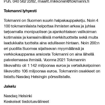
Puh. 040 562 2282, maarit.mikkonen@tokmanni.fi
Tokmanni lyhyesti
Tokmanni on Suomen suurin halpakauppaketju. Noin 4
100 tokmannilaista helpottaa ihmisten arkea ja juhlaa
tarjoamalla monipuolisen ja ajankohtaisen valikoiman
kotimaisia ja kansainvälisiä merkkituotteita sekä muita
laadukkaita tuotteita aina edulliseen hintaan. Noin 200:n
eri puolilla Suomea sijaitsevan myymälänsä ja
verkkokauppansa ansiosta Tokmanni on aina lähellä
palvelemassa ihmisiä. Vuonna 2021 Tokmannin
liikevaihto oli 1 142 miljoonaa euroa ja vertailukelpoinen
liikevoitto 106 miljoonaa euroa. Tokmannin osakkeet on
listattu Nasdaq Helsingin pörssilistalle.
Jakelu
Nasdaq Helsinki
Keskeiset tiedotusvälineet