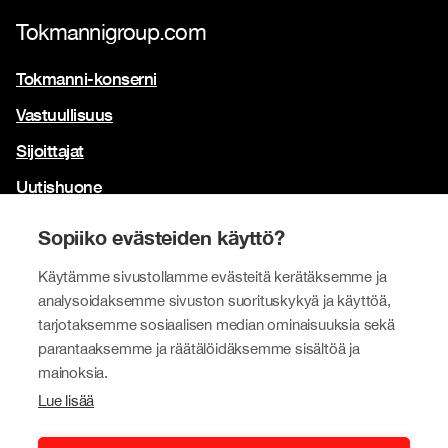
Tokmannigroup.com
Tokmanni-konserni
Vastuullisuus
Sijoittajat
Uutishuone
Yhteystiedot
Sopiiko evästeiden käyttö?
Brändimme
Käytämme sivustollamme evästeitä kerätäksemme ja
Tokmanni
analysoidaksemme sivuston suorituskykyä ja käyttöä,
tarjotaksemme sosiaalisen median ominaisuuksia sekä
SPAR Suomi
parantaaksemme ja räätälöidäksemme sisältöä ja
Click Shoes ja Shoe House
mainoksia.
Lue lisää
Dollarstore
Big Dollar