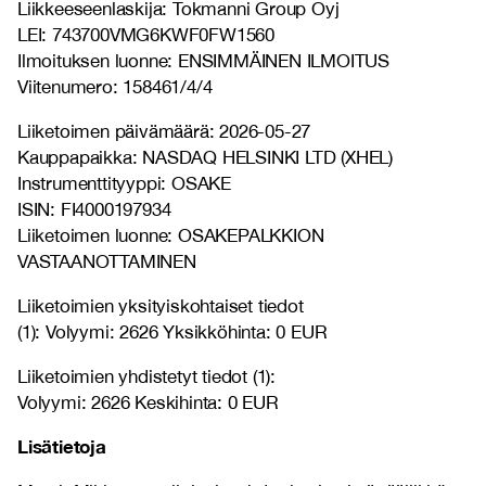
Liikkeeseenlaskija: Tokmanni Group Oyj
LEI: 743700VMG6KWF0FW1560
Ilmoituksen luonne: ENSIMMÄINEN ILMOITUS
Viitenumero: 158461/4/4
Liiketoimen päivämäärä: 2026-05-27
Kauppapaikka: NASDAQ HELSINKI LTD (XHEL)
Instrumenttityyppi: OSAKE
ISIN: FI4000197934
Liiketoimen luonne: OSAKEPALKKION
VASTAANOTTAMINEN
Liiketoimien yksityiskohtaiset tiedot
(1): Volyymi: 2626 Yksikköhinta: 0 EUR
Liiketoimien yhdistetyt tiedot (1):
Volyymi: 2626 Keskihinta: 0 EUR
Lisätietoja