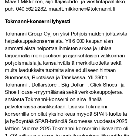
Maarit Mikkonen, sijoittajasuhde- ja viestintäpäällikkö,
puh. 040 562 2282, maarit.mikkonen@tokmanni.fi
Tokmanni-konserni lyhyesti
Tokmanni Group Oyj on yksi Pohjoismaiden johtavista
halpakauppakonserneista. Yli 6 000 kaupan alan
ammattilaista helpottaa ihmisten arkea ja juhlaa
tarjoamalla monipuolisen ja ajankohtaisen valikoiman
pohjoismaisia ja kansainvälisiä merkkituotteita sekä
muita laadukkaita tuotteita aina edulliseen hintaan
Suomessa, Ruotsissa ja Tanskassa. Yli 390:n
Tokmanni-, Dollarstore-, Big Dollar -, Click Shoes- ja
Shoe House -myymälänsä sekä verkkokauppojensa
ansiosta Tokmanni-konserni on aina lähellä
palvelemassa asiakkaitaan. Lisäksi Tokmanni -
konsernilla on ollut yksinoikeus myydä SPAR-tuotteita
ja hyödyntää SPAR-brändiä Suomessa vuodesta 2025
lähtien. Vuonna 2025 Tokmanni-konsernin liikevaihto oli
1 728
miljoonaa euroa ja vertailukelpoinen liikevoitto
85