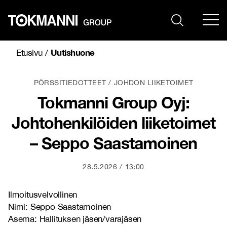
Siirry
sisältöön
Uutishuone
Etusivu
/
PÖRSSITIEDOTTEET
JOHDON LIIKETOIMET
Tokmanni Group Oyj:
Johtohenkilöiden liiketoimet
– Seppo Saastamoinen
28.5.2026
13:00
Ilmoitusvelvollinen
Nimi: Seppo Saastamoinen
Asema: Hallituksen jäsen/varajäsen