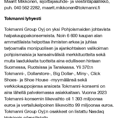
Maarit Mikkonen, sijoittajasuhde- ja viestintäpäällikkö,
puh. 040 562 2282, maarit.mikkonen@tokmanni.fi
Tokmanni lyhyesti
Tokmanni Group Oyj on yksi Pohjoismaiden johtavista
halpakauppakonserneista. Noin 6 600 kaupan alan
ammattilaista helpottaa ihmisten arkea ja juhlaa
tarjoamalla monipuolisen ja ajankohtaisen valikoiman
pohjoismaisia ja kansainvälisiä merkkituotteita sekä
muita laadukkaita tuotteita aina edulliseen hintaan
Suomessa, Ruotsissa ja Tanskassa. Yli 370:n
Tokmanni-, Dollarstore-, Big Dollar-, Miny-, Click
Shoes- ja Shoe House -myymälänsä sekä
verkkokauppojensa ansiosta Tokmanni-konserni on
aina lähellä palvelemassa asiakkaitaan.
Vuonna 2023
Tokmanni-konsernin liikevaihto oli
1 393
miljoonaa
euroa ja vertailukelpoinen liikevoitto 99 miljoonaa euroa.
Tokmanni Group Oyj:n osakkeet on listattu Nasdaq
Helsingin pörssilistalle.