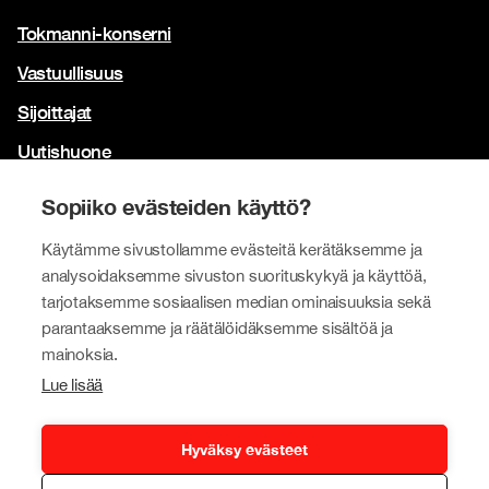
Tokmanni-konserni
Vastuullisuus
Sijoittajat
Uutishuone
Yhteystiedot
Sopiiko evästeiden käyttö?
Brändimme
Käytämme sivustollamme evästeitä kerätäksemme ja
Tokmanni
analysoidaksemme sivuston suorituskykyä ja käyttöä,
tarjotaksemme sosiaalisen median ominaisuuksia sekä
SPAR Suomi
parantaaksemme ja räätälöidäksemme sisältöä ja
Click Shoes ja Shoe House
mainoksia.
Lue lisää
Dollarstore
Big Dollar
Hyväksy evästeet