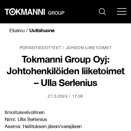
Siirry
sisältöön
Uutishuone
Etusivu
/
PÖRSSITIEDOTTEET
JOHDON LIIKETOIMET
Tokmanni Group Oyj:
Johtohenkilöiden liiketoimet
– Ulla Serlenius
27.5.2024
17:00
Ilmoitusvelvollinen
Nimi: Ulla Serlenius
Asema: Hallituksen jäsen/varajäsen