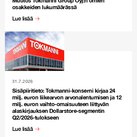
Muutos Tokmanni Group Oyj:n omien
osakkeiden lukumäärässä
Lue lisää
31.7.2026
Sisäpiiritieto: Tokmanni-konserni kirjaa 24
milj. euron liikearvon arvonalentumisen ja 12
milj. euron vaihto-omaisuuteen liittyvän
alaskirjauksen Dollarstore-segmentin
Q2/2026-tulokseen
Lue lisää