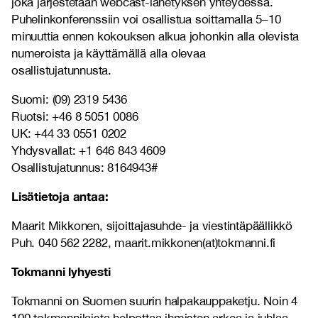
joka järjestetään webcast-lähetyksen yhteydessä.
Puhelinkonferenssiin voi osallistua soittamalla 5–10
minuuttia ennen kokouksen alkua johonkin alla olevista
numeroista ja käyttämällä alla olevaa
osallistujatunnusta.
Suomi: (09) 2319 5436
Ruotsi: +46 8 5051 0086
UK: +44 33 0551 0202
Yhdysvallat: +1 646 843 4609
Osallistujatunnus: 8164943#
Lisätietoja antaa:
Maarit Mikkonen, sijoittajasuhde- ja viestintäpäällikkö
Puh. 040 562 2282, maarit.mikkonen(at)tokmanni.fi
Tokmanni lyhyesti
Tokmanni on Suomen suurin halpakauppaketju. Noin 4