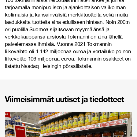
100 tokmannilaista helpottaa ihmisten arkea ja juhlaa
tarjoamalla monipuolisen ja ajankohtaisen valikoiman
kotimaisia ja kansainvälisiä merkkituotteita sekä muita
laadukkaita tuotteita aina edulliseen hintaan. Noin 200:n
eri puolilla Suomea sijaitsevan myymälänsä ja
verkkokauppansa ansiosta Tokmanni on aina lähellä
palvelemassa ihmisiä. Vuonna 2021 Tokmannin
liikevaihto oli 1 142 miljoonaa euroa ja vertailukelpoinen
liikevoitto 106 miljoonaa euroa.
Tokmannin osakkeet on
listattu Nasdaq Helsingin pörssilistalle.
Viimeisimmät uutiset ja tiedotteet