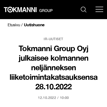
Siirry
sisältöön
Uutishuone
Etusivu
/
IR-UUTISET
Tokmanni Group Oyj
julkaisee kolmannen
neljänneksen
liiketoimintakatsauksensa
28.10.2022
12.10.2022
10:00