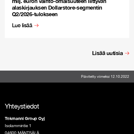
milj. euron vaihto-omaisuuteen liittyvän
alaskirjauksen Dollarstore-segmentin
Q2/2026-tulokseen
Lue lisää
Lisää uutisia
Päivitetty viimeksi 12.10.2022
Yhteystiedot
Tokmanni Group Oyj
Isolammintie 1
04600 MÄNTSÄLÄ