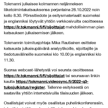
Tokmanni julkaisee kolmannen neljänneksen
liiketoimintakatsauksensa perjantaina 28.10.2022 noin
kello 8.30. Pörssitiedote ja esitysmateriaalit suomeksi
ja englanniksi löytyvät yhtiön verkkosivuilta osoitteessa
https://ir.tokmanni.fi/fi/sijoittajat
mahdollisimman pian
katsauksen julkaisemisen jälkeen.
Tokmannin toimitusjohtaja Mika Rautiainen esittelee
katsausta julkaisupäivänä analyytikoille, sijoittajille ja
tiedotusvälineille suomeksi klo 10.00 ja englanniksi klo
11.30.
Suoraa webcast-lähetystä voi seurata osoitteessa
https://ir.tokmanni.fi/fi/sijoittajat
tai seuraavan linkin
https://tokmanni.videosync.fi/2022-q3-
kautta
tulosjulkistus/register
. Tallenne esityksestä on
saatavilla yhtiön internetsivuilla tilaisuuden jälkeen.
Osallistujat voivat myös osallistua puhelinkonferenssiin,