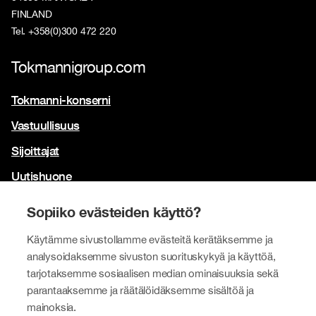
FINLAND
Tel. +358(0)300 472 220
Tokmannigroup.com
Tokmanni-konserni
Vastuullisuus
Sijoittajat
Uutishuone
Yhteystiedot
Sopiiko evästeiden käyttö?
Brändimme
Käytämme sivustollamme evästeitä kerätäksemme ja
Tokmanni
analysoidaksemme sivuston suorituskykyä ja käyttöä,
tarjotaksemme sosiaalisen median ominaisuuksia sekä
SPAR Suomi
parantaaksemme ja räätälöidäksemme sisältöä ja
Click Shoes ja Shoe House
mainoksia.