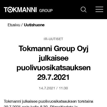
Siirry
sisältöön
Uutishuone
Etusivu
/
IR-UUTISET
Tokmanni Group Oyj
julkaisee
puolivuosikatsauksen
29.7.2021
14.7.2021
11:30
Tokmanni julkaisee
puolivuosikatsauksen
torstaina