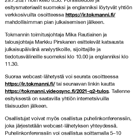
29.7.2021 noin kello 8.30. Pörssitiedote ja
esitysmateriaalit suomeksi ja englanniksi löytyvät yhtiön
https://ir.tokmanni.fi/
verkkosivuilta osoitteessa
mahdollisimman pian julkaisemisen jälkeen.
Tokmannin toimitusjohtaja Mika Rautiainen ja
talousjohtaja Markku Pirskanen esittelevät katsausta
julkaisupäivänä analyytikoille, sijoittajille ja
tiedotusvälineille suomeksi klo 10.00 ja englanniksi klo
11.30.
Suoraa webcast-lähetystä voi seurata osoitteessa
https://ir.tokmanni.fi/
tai seuraavan linkin kautta
https://tokmanni.videosync.fi/2021-q2-tulos
. Tallenne
esityksestä on saatavilla yhtiön internetsivuilla
tilaisuuden jälkeen.
Osallistujat voivat myös osallistua puhelinkonferenssiin,
joka järjestetään webcast-lähetyksen yhteydessä.
Puhelinkonferenssiin voi osallistua soittamalla 5–10