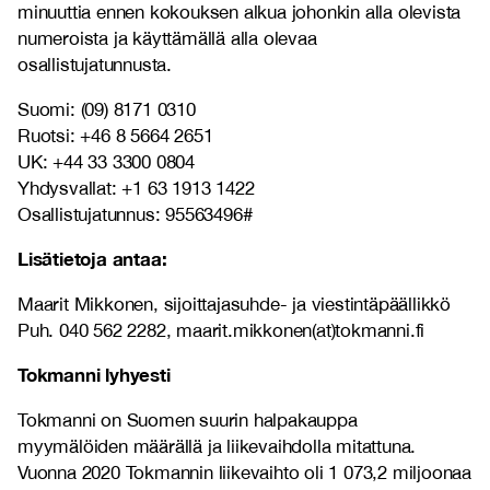
minuuttia ennen kokouksen alkua johonkin alla olevista
numeroista ja käyttämällä alla olevaa
osallistujatunnusta.
Suomi:
(09) 8171 0310
Ruotsi:
+46 8 5664 2651
UK:
+44 33 3300 0804
Yhdysvallat:
+1 63 1913 1422
Osallistujatunnus: 95563496#
Lisätietoja antaa:
Maarit Mikkonen, sijoittajasuhde- ja viestintäpäällikkö
Puh. 040 562 2282, maarit.mikkonen(at)tokmanni.fi
Tokmanni lyhyesti
Tokmanni on Suomen suurin halpakauppa
myymälöiden määrällä ja liikevaihdolla mitattuna.
Vuonna 2020 Tokmannin liikevaihto oli 1 073,2 miljoonaa