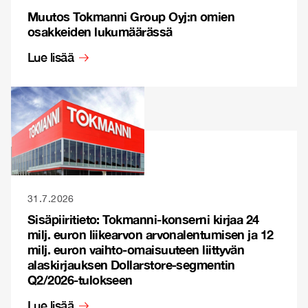
Muutos Tokmanni Group Oyj:n omien
osakkeiden lukumäärässä
Lue lisää
31.7.2026
Sisäpiiritieto: Tokmanni-konserni kirjaa 24
milj. euron liikearvon arvonalentumisen ja 12
milj. euron vaihto-omaisuuteen liittyvän
alaskirjauksen Dollarstore-segmentin
Q2/2026-tulokseen
Lue lisää