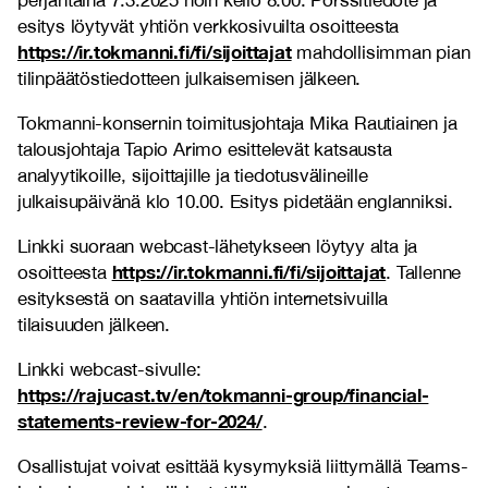
perjantaina 7.3.2025 noin kello 8.00. Pörssitiedote ja
esitys löytyvät yhtiön verkkosivuilta osoitteesta
https://ir.tokmanni.fi/fi/sijoittajat
mahdollisimman pian
tilinpäätöstiedotteen julkaisemisen jälkeen.
Tokmanni-konsernin toimitusjohtaja Mika Rautiainen ja
talousjohtaja Tapio Arimo esittelevät katsausta
analyytikoille, sijoittajille ja tiedotusvälineille
julkaisupäivänä klo 10.00. Esitys pidetään englanniksi.
Linkki suoraan webcast-lähetykseen löytyy alta ja
https://ir.tokmanni.fi/fi/sijoittajat
osoitteesta
. Tallenne
esityksestä on saatavilla yhtiön internetsivuilla
tilaisuuden jälkeen.
Linkki
webcast-sivulle:
https://rajucast.tv/en/tokmanni-group/financial-
statements-review-for-2024/
.
Osallistujat voivat esittää kysymyksiä liittymällä Teams-