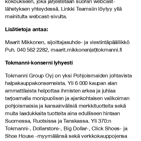
kokoukseen, joka järjestetään suoran webcast-
lähetyksen yhteydessä. Linkki Teamsiin löytyy yllä
mainitulta webcast-sivulta.
Lisätietoja antaa:
Maarit Mikkonen, sijoittajasuhde- ja viestintäpäällikkö
Puh. 040 562 2282, maarit.mikkonen(at)tokmanni.fi
Tokmanni-konserni lyhyesti
Tokmanni Group Oyj on yksi Pohjoismaiden johtavista
halpakauppakonserneista. Yli 6 000 kaupan alan
ammattilaista helpottaa ihmisten arkea ja juhlaa
tarjoamalla monipuolisen ja ajankohtaisen valikoiman
pohjoismaisia ja kansainvälisiä merkkituotteita sekä
muita laadukkaita tuotteita aina edulliseen hintaan
Suomessa, Ruotsissa ja Tanskassa. Yli 370:n
Tokmanni-, Dollarstore-, Big Dollar-, Click Shoes- ja
Shoe House -myymälänsä sekä verkkokauppojensa