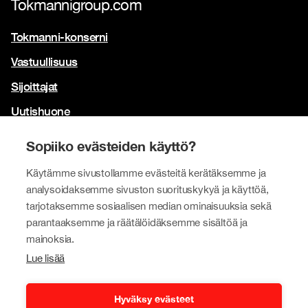
Tokmannigroup.com
Tokmanni-konserni
Vastuullisuus
Sijoittajat
Uutishuone
Yhteystiedot
Sopiiko evästeiden käyttö?
Brändimme
Käytämme sivustollamme evästeitä kerätäksemme ja
Tokmanni
analysoidaksemme sivuston suorituskykyä ja käyttöä,
tarjotaksemme sosiaalisen median ominaisuuksia sekä
SPAR Suomi
parantaaksemme ja räätälöidäksemme sisältöä ja
Click Shoes ja Shoe House
mainoksia.
Lue lisää
Dollarstore
Big Dollar
Hyväksy evästeet