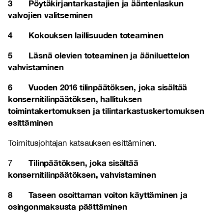
3 Pöytäkirjantarkastajien ja ääntenlaskun
valvojien valitseminen
4 Kokouksen laillisuuden toteaminen
5 Läsnä olevien toteaminen ja ääniluettelon
vahvistaminen
6 Vuoden 2016 tilinpäätöksen, joka sisältää
konsernitilinpäätöksen, hallituksen
toimintakertomuksen ja tilintarkastuskertomuksen
esittäminen
Toimitusjohtajan katsauksen esittäminen.
Tilinpäätöksen, joka sisältää
7
konsernitilinpäätöksen, vahvistaminen
8 Taseen osoittaman voiton käyttäminen ja
osingonmaksusta päättäminen