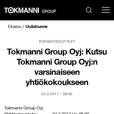
Siirry
sisältöön
Uutishuone
Etusivu
/
PÖRSSITIEDOTTEET
Tokmanni Group Oyj: Kutsu
Tokmanni Group Oyj:n
varsinaiseen
yhtiökokoukseen
24.2.2017
08:00
Tokmanni Group Oyj