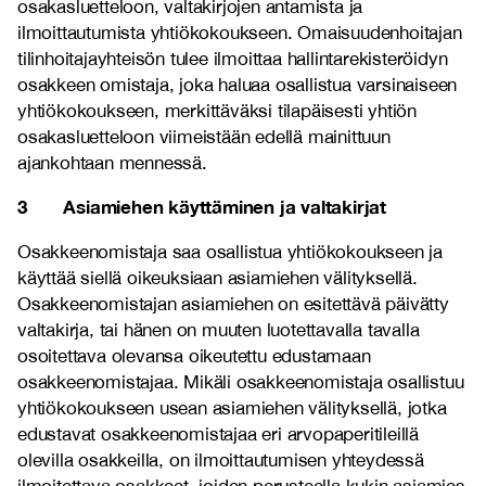
osakasluetteloon, valtakirjojen antamista ja
ilmoittautumista yhtiökokoukseen. Omaisuudenhoitajan
tilinhoitajayhteisön tulee ilmoittaa hallintarekisteröidyn
osakkeen omistaja, joka haluaa osallistua varsinaiseen
yhtiökokoukseen, merkittäväksi tilapäisesti yhtiön
osakasluetteloon viimeistään edellä mainittuun
ajankohtaan mennessä.
3 Asiamiehen käyttäminen ja valtakirjat
Osakkeenomistaja saa osallistua yhtiökokoukseen ja
käyttää siellä oikeuksiaan asiamiehen välityksellä.
Osakkeenomistajan asiamiehen on esitettävä päivätty
valtakirja, tai hänen on muuten luotettavalla tavalla
osoitettava olevansa oikeutettu edustamaan
osakkeenomistajaa. Mikäli osakkeenomistaja osallistuu
yhtiökokoukseen usean asiamiehen välityksellä, jotka
edustavat osakkeenomistajaa eri arvopaperitileillä
olevilla osakkeilla, on ilmoittautumisen yhteydessä