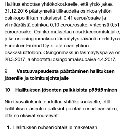
Hallitus ehdottaa yhtiökokoukselle, että yhtiö jakaa
31.12.2016 päättyneeltä tilikaudelta osinkoa yhtiön
osinkopolitiikan mukaisesti 0,41 euroa/osake ja
ylimääräistä osinkoa 0,10 euroa/osake, yhteensä 0,51
euroa/osake. Osinko maksetaan osakkeenomistajalle,
joka on osingonmaksun täsmäytyspäivänä merkittynä
Euroclear Finland Oy:n pitämään yhtiön
osakasluetteloon. Osingonmaksun täsmäytyspäivä on
28.3.2017 ja ehdotettu osingonmaksupäivä 4.4.2017.
Vastuuvapaudesta päättäminen hallituksen
9
jäsenille ja toimitusjohtajalle
10 Hallituksen jäsenten palkkioista päättäminen
Nimitysvaliokunta ehdottaa yhtiökokoukselle, että
hallituksen jäsenten palkkiot pidetään ennallaan siten,
että ne olisivat seuraavat:
Hallituksen puheenjohtajalle maksetaan