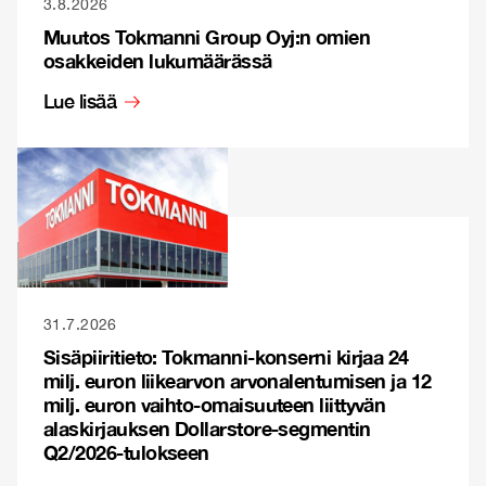
3.8.2026
Muutos Tokmanni Group Oyj:n omien
osakkeiden lukumäärässä
Lue lisää
31.7.2026
Sisäpiiritieto: Tokmanni-konserni kirjaa 24
milj. euron liikearvon arvonalentumisen ja 12
milj. euron vaihto-omaisuuteen liittyvän
alaskirjauksen Dollarstore-segmentin
Q2/2026-tulokseen