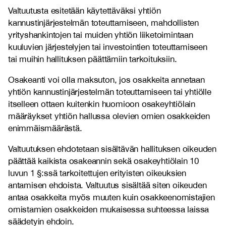
Valtuutusta esitetään käytettäväksi yhtiön
kannustinjärjestelmän toteuttamiseen, mahdollisten
yrityshankintojen tai muiden yhtiön liiketoimintaan
kuuluvien järjestelyjen tai investointien toteuttamiseen
tai muihin hallituksen päättämiin tarkoituksiin.
Osakeanti voi olla maksuton, jos osakkeita annetaan
yhtiön kannustinjärjestelmän toteuttamiseen tai yhtiölle
itselleen ottaen kuitenkin huomioon osakeyhtiölain
määräykset yhtiön hallussa olevien omien osakkeiden
enimmäismäärästä.
Valtuutuksen ehdotetaan sisältävän hallituksen oikeuden
päättää kaikista osakeannin sekä osakeyhtiölain 10
luvun 1 §:ssä tarkoitettujen erityisten oikeuksien
antamisen ehdoista. Valtuutus sisältää siten oikeuden
antaa osakkeita myös muuten kuin osakkeenomistajien
omistamien osakkeiden mukaisessa suhteessa laissa
säädetyin ehdoin.