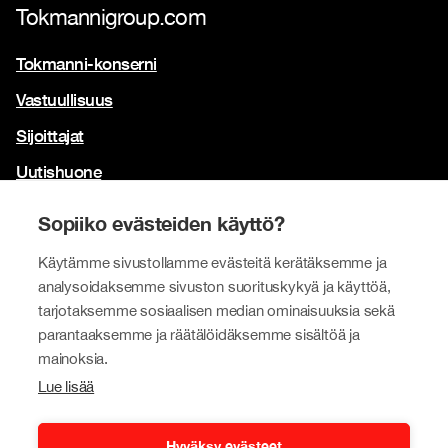
Tokmannigroup.com
Tokmanni-konserni
Vastuullisuus
Sijoittajat
Uutishuone
Yhteystiedot
Sopiiko evästeiden käyttö?
Brändimme
Käytämme sivustollamme evästeitä kerätäksemme ja
Tokmanni
analysoidaksemme sivuston suorituskykyä ja käyttöä,
tarjotaksemme sosiaalisen median ominaisuuksia sekä
SPAR Suomi
parantaaksemme ja räätälöidäksemme sisältöä ja
Click Shoes ja Shoe House
mainoksia.
Lue lisää
Dollarstore
Big Dollar
Hyväksy evästeet