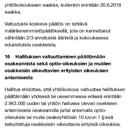
yhtiökokoukseen saakka, kuitenkin enintään 30.6.2018
saakka.
Valtuutusta koskeva päätös on tehtävä
määräenemmistöpäätöksellä, jota on kannattanut
vähintään 2/3 annetuista äänistä ja kokouksessa
edustetuista osakkeista.
16 Hallituksen valtuuttaminen päättämään
osakeannista sekä optio-oikeuksien ja muiden
osakkeisiin oikeuttavien erityisten oikeuksien
antamisesta
Hallitus ehdottaa, että yhtiökokous valtuuttaa hallituksen
päättämään yhdessä tai useammassa erässä enintään
2.943.000 uuden tai yhtiön hallussa olevan osakkeen
antamisesta osakeannilla ja/tai antamalla optio-
oikeuksia tai muita osakeyhtiölain 10 luvun 1 §:ssä
tarkoitettuja osakkeisiin oikeuttavia erityisiä oikeuksia.