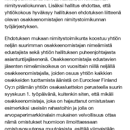
nimitysvaliokunnan. Lisäksi hallitus ehdottaa, että
yhtiökokous hyväksyy hallituksen ehdotuksen liitteenä
olevan osakkeenomistajien nimitystoimikunnan
työjärjestyksen.
Ehdotuksen mukaan nimitystoimikunta koostuu yhtiön
neljän suurimman osakkeenomistajan nimeämistä
edustajista sekä yhtiön hallituksen puheenjohtajasta
asiantuntijajäsenenä. Osakkeenomistajia edustavien
jäsenten nimeämisoikeus on vuosittain niillä neljällä
osakkeenomistajalla, joiden osuus yhtiön kaikkien
osakkeiden tuottamista äänistä on Euroclear Finland
Oy:n pitämän yhtiön osakasluettelon perusteella suurin
syyskuun 1. työpäivänä, kuitenkin siten, että mikäli
osakkeenomistaja, joka on hajauttanut omistustaan
esimerkiksi useisiin rahastoihin ja jolla on
arvopaperimarkkinalain mukainen velvollisuus ottaa
nämä omistukset huomioon ilmoittaessaan
omistusosuutensa muutoksista, esittää viimeistään