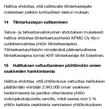
Hallitus ehdottaa, että valittavalle tilintarkastajalle
maksetaan palkkio kohtuullisen laskun mukaan.
14
Tilintarkastajan valitseminen
Talous- ja tarkastusvaliokunnan ehdotuksen mukaisesti
hallitus ehdottaa tilintarkastusyhteisö KPMG Oy Ab:n
uudelleenvalintaa yhtiön tilintarkastajaksi.
Tilintarkastusyhteisön nimeämänä päävastuullisena
tilintarkastajana toimisi KHT-tilintarkastaja Ari Eskelinen.
15 Hallituksen valtuuttaminen päättämään omien
osakkeiden hankkimisesta
Hallitus ehdottaa, että yhtiökokous valtuuttaa hallituksen
päättämään enintään 2.943.000 oman osakkeen
hankkimisesta tai pantiksi ottamisesta yhtiön
voitonjakokelpoisilla varoilla, mikä vastaa noin 5 %
yhtiön kaikista osakkeista varsinaisen yhtiökokouksen