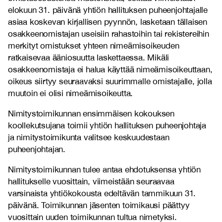
elokuun 31. päivänä yhtiön hallituksen puheenjohtajalle
asiaa koskevan kirjallisen pyynnön, lasketaan tällaisen
osakkeenomistajan useisiin rahastoihin tai rekistereihin
merkityt omistukset yhteen nimeämisoikeuden
ratkaisevaa ääniosuutta laskettaessa. Mikäli
osakkeenomistaja ei halua käyttää nimeämisoikeuttaan,
oikeus siirtyy seuraavaksi suurimmalle omistajalle, jolla
muutoin ei olisi nimeämisoikeutta.
Nimitystoimikunnan ensimmäisen kokouksen
koollekutsujana toimii yhtiön hallituksen puheenjohtaja
ja nimitystoimikunta valitsee keskuudestaan
puheenjohtajan.
Nimitystoimikunnan tulee antaa ehdotuksensa yhtiön
hallitukselle vuosittain, viimeistään seuraavaa
varsinaista yhtiökokousta edeltävän tammikuun 31.
päivänä. Toimikunnan jäsenten toimikausi päättyy
vuosittain uuden toimikunnan tultua nimetyksi.