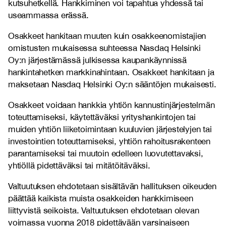
kutsuhetkellä. Hankkiminen voi tapahtua yhdessä tai
useammassa erässä.
Osakkeet hankitaan muuten kuin osakkeenomistajien
omistusten mukaisessa suhteessa Nasdaq Helsinki
Oy:n järjestämässä julkisessa kaupankäynnissä
hankintahetken markkinahintaan. Osakkeet hankitaan ja
maksetaan Nasdaq Helsinki Oy:n sääntöjen mukaisesti.
Osakkeet voidaan hankkia yhtiön kannustinjärjestelmän
toteuttamiseksi, käytettäväksi yrityshankintojen tai
muiden yhtiön liiketoimintaan kuuluvien järjestelyjen tai
investointien toteuttamiseksi, yhtiön rahoitusrakenteen
parantamiseksi tai muutoin edelleen luovutettavaksi,
yhtiöllä pidettäväksi tai mitätöitäväksi.
Valtuutuksen ehdotetaan sisältävän hallituksen oikeuden
päättää kaikista muista osakkeiden hankkimiseen
liittyvistä seikoista. Valtuutuksen ehdotetaan olevan
voimassa vuonna 2018 pidettävään varsinaiseen