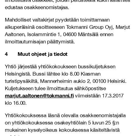
ilmoitettava osakkeet, joiden perusteella kukin asiamies
edustaa osakkeenomistajaa.
Mahdolliset valtakirjat pyydetään toimittamaan
alkuperäisinä osoitteeseen Tokmanni Group Oyj, Marjut
Aaltonen, Isolammintie 1, 04600 Mäntsälä ennen
ilmoittautumisajan päättymistä.
4 Muut ohjeet ja tiedot
Yhtiö järjestää yhtiökokoukseen bussikuljetuksen
Helsingistä. Bussi lähtee klo 8.00 Kiasman
turistipysäkiltä, Mannerheimin aukio 2, 00100 Helsinki.
Kuljetukseen tulee ilmoittautua sähköpostitse
marjut.aaltonen@tokmanni.fi
viimeistään 17.3.2017
klo 16.00.
Yhtiökokouksessa läsnä olevalla osakkeenomistajalla
on yhtiökokouksessa osakeyhtiölain 5 luvun 25 §:n
mukainen kyselyoikeus kokouksessa käsiteltävistä