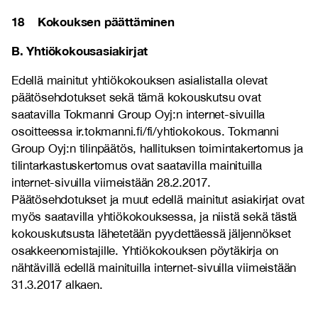
18 Kokouksen päättäminen
B. Yhtiökokousasiakirjat
Edellä mainitut yhtiökokouksen asialistalla olevat
päätösehdotukset sekä tämä kokouskutsu ovat
saatavilla Tokmanni Group Oyj:n internet-sivuilla
osoitteessa ir.tokmanni.fi/fi/yhtiokokous. Tokmanni
Group Oyj:n tilinpäätös, hallituksen toimintakertomus ja
tilintarkastuskertomus ovat saatavilla mainituilla
internet-sivuilla viimeistään 28.2.2017.
Päätösehdotukset ja muut edellä mainitut asiakirjat ovat
myös saatavilla yhtiökokouksessa, ja niistä sekä tästä
kokouskutsusta lähetetään pyydettäessä jäljennökset
osakkeenomistajille. Yhtiökokouksen pöytäkirja on
nähtävillä edellä mainituilla internet-sivuilla viimeistään
31.3.2017 alkaen.