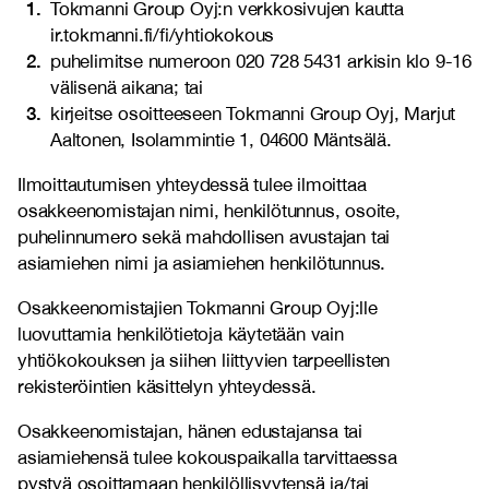
Tokmanni Group Oyj:n verkkosivujen kautta
ir.tokmanni.fi/fi/yhtiokokous
puhelimitse numeroon 020 728 5431 arkisin klo 9-16
välisenä aikana; tai
kirjeitse osoitteeseen Tokmanni Group Oyj, Marjut
Aaltonen, Isolammintie 1, 04600 Mäntsälä.
Ilmoittautumisen yhteydessä tulee ilmoittaa
osakkeenomistajan nimi, henkilötunnus, osoite,
puhelinnumero sekä mahdollisen avustajan tai
asiamiehen nimi ja asiamiehen henkilötunnus.
Osakkeenomistajien Tokmanni Group Oyj:lle
luovuttamia henkilötietoja käytetään vain
yhtiökokouksen ja siihen liittyvien tarpeellisten
rekisteröintien käsittelyn yhteydessä.
Osakkeenomistajan, hänen edustajansa tai
asiamiehensä tulee kokouspaikalla tarvittaessa
pystyä osoittamaan henkilöllisyytensä ja/tai