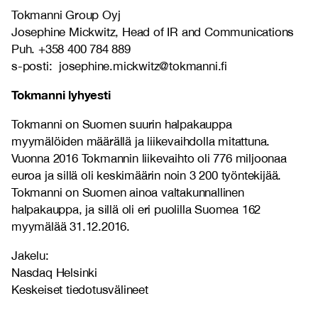
Tokmanni Group Oyj
Josephine Mickwitz, Head of IR and Communications
Puh. +358 400 784 889
s-posti: josephine.mickwitz@tokmanni.fi
Tokmanni lyhyesti
Tokmanni on Suomen suurin halpakauppa
myymälöiden määrällä ja liikevaihdolla mitattuna.
Vuonna 2016 Tokmannin liikevaihto oli 776 miljoonaa
euroa ja sillä oli keskimäärin noin 3 200 työntekijää.
Tokmanni on Suomen ainoa valtakunnallinen
halpakauppa, ja sillä oli eri puolilla Suomea 162
myymälää 31.12.2016.
Jakelu:
Nasdaq Helsinki
Keskeiset tiedotusvälineet