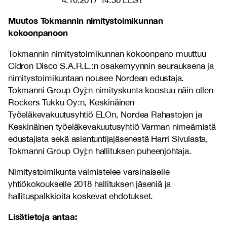
4.10.2017 14.30 EEST
Muutos Tokmannin nimitystoimikunnan
kokoonpanoon
Tokmannin nimitystoimikunnan kokoonpano muuttuu
Cidron Disco S.A.R.L.:n osakemyynnin seurauksena ja
nimitystoimikuntaan nousee Nordean edustaja.
Tokmanni Group Oyj:n nimityskunta koostuu näin ollen
Rockers Tukku Oy:n, Keskinäinen
Työeläkevakuutusyhtiö ELOn, Nordea Rahastojen ja
Keskinäinen työeläkevakuutusyhtiö Varman nimeämistä
edustajista sekä asiantuntijajäsenestä Harri Sivulasta,
Tokmanni Group Oyj:n hallituksen puheenjohtaja.
Nimitystoimikunta valmistelee varsinaiselle
yhtiökokoukselle 2018 hallituksen jäseniä ja
hallituspalkkioita koskevat ehdotukset.
Lisätietoja antaa: