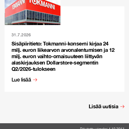
31.7.2026
Sisäpiiritieto: Tokmanni-konserni kirjaa 24
milj. euron liikearvon arvonalentumisen ja 12
milj. euron vaihto-omaisuuteen liittyvän
alaskirjauksen Dollarstore-segmentin
Q2/2026-tulokseen
Lue lisää
Lisää uutisia
Päivitetty viimeksi 4.10.2017