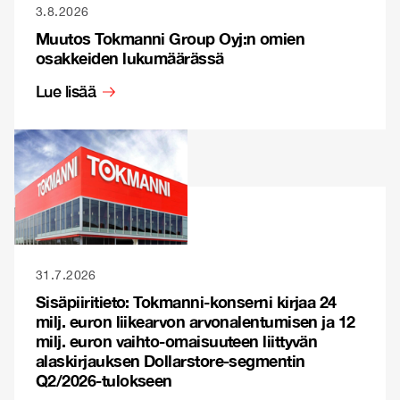
3.8.2026
Muutos Tokmanni Group Oyj:n omien
osakkeiden lukumäärässä
Lue lisää
31.7.2026
Sisäpiiritieto: Tokmanni-konserni kirjaa 24
milj. euron liikearvon arvonalentumisen ja 12
milj. euron vaihto-omaisuuteen liittyvän
alaskirjauksen Dollarstore-segmentin
Q2/2026-tulokseen