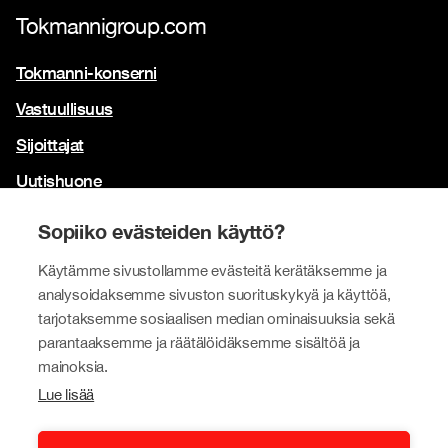
Tokmannigroup.com
Tokmanni-konserni
Vastuullisuus
Sijoittajat
Uutishuone
Yhteystiedot
Sopiiko evästeiden käyttö?
Brändimme
Käytämme sivustollamme evästeitä kerätäksemme ja
Tokmanni
analysoidaksemme sivuston suorituskykyä ja käyttöä,
tarjotaksemme sosiaalisen median ominaisuuksia sekä
SPAR Suomi
parantaaksemme ja räätälöidäksemme sisältöä ja
Click Shoes ja Shoe House
mainoksia.
Lue lisää
Dollarstore
Big Dollar