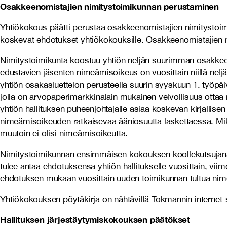
Osakkeenomistajien nimitystoimikunnan perustaminen
Yhtiökokous päätti perustaa osakkeenomistajien nimitystoimik
koskevat ehdotukset yhtiökokouksille. Osakkeenomistajien n
Nimitystoimikunta koostuu yhtiön neljän suurimman osakkeen
edustavien jäsenten nimeämisoikeus on vuosittain niillä nelj
yhtiön osakasluettelon perusteella suurin syyskuun 1. työpäiv
jolla on arvopaperimarkkinalain mukainen velvollisuus otta
yhtiön hallituksen puheenjohtajalle asiaa koskevan kirjallise
nimeämisoikeuden ratkaisevaa ääniosuutta laskettaessa. Mikä
muutoin ei olisi nimeämisoikeutta.
Nimitystoimikunnan ensimmäisen kokouksen koollekutsujana t
tulee antaa ehdotuksensa yhtiön hallitukselle vuosittain, v
ehdotuksen mukaan vuosittain uuden toimikunnan tultua nim
Yhtiökokouksen pöytäkirja on nähtävillä Tokmannin internet-si
Hallituksen järjestäytymiskokouksen päätökset