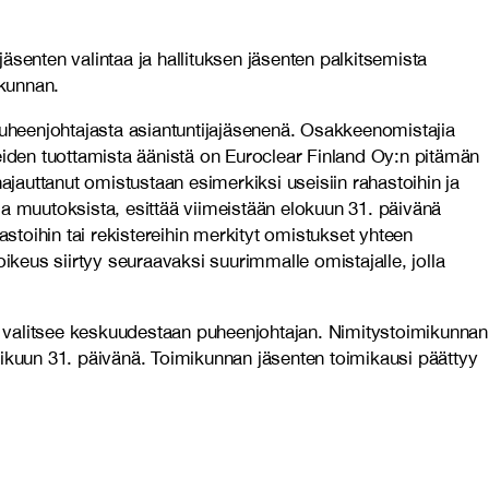
senten valintaa ja hallituksen jäsenten palkitsemista
okunnan.
uheenjohtajasta asiantuntijajäsenenä. Osakkeenomistajia
eiden tuottamista äänistä on Euroclear Finland Oy:n pitämän
ajauttanut omistustaan esimerkiksi useisiin rahastoihin ja
 muutoksista, esittää viimeistään elokuun 31. päivänä
stoihin tai rekistereihin merkityt omistukset yhteen
keus siirtyy seuraavaksi suurimmalle omistajalle, jolla
a valitsee keskuudestaan puheenjohtajan. Nimitystoimikunnan
mikuun 31. päivänä. Toimikunnan jäsenten toimikausi päättyy