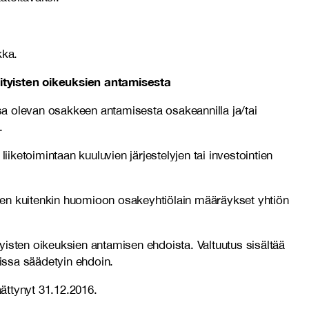
kka.
ityisten oikeuksien antamisesta
sa olevan osakkeen antamisesta osakeannilla ja/tai
.
iketoimintaan kuuluvien järjestelyjen tai investointien
ttaen kuitenkin huomioon osakeyhtiölain määräykset yhtiön
tyisten oikeuksien antamisen ehdoista. Valtuutus sisältää
ssa säädetyin ehdoin.
ättynyt 31.12.2016.