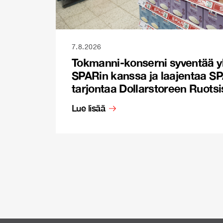
7.8.2026
Tokmanni-konserni syventää y
SPARin kanssa ja laajentaa S
tarjontaa Dollarstoreen Ruots
Lue lisää