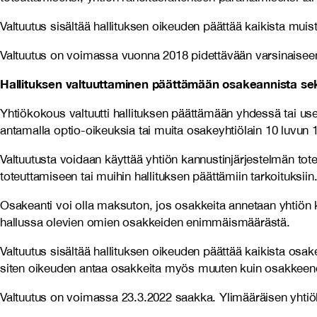
Valtuutus sisältää hallituksen oikeuden päättää kaikista muis
Valtuutus on voimassa vuonna 2018 pidettävään varsinaisee
Hallituksen valtuuttaminen päättämään osakeannista sekä
Yhtiökokous valtuutti hallituksen päättämään yhdessä tai u
antamalla optio-oikeuksia tai muita osakeyhtiölain 10 luvun 1 
Valtuutusta voidaan käyttää yhtiön kannustinjärjestelmän toteu
toteuttamiseen tai muihin hallituksen päättämiin tarkoituksiin
Osakeanti voi olla maksuton, jos osakkeita annetaan yhtiön k
hallussa olevien omien osakkeiden enimmäismäärästä.
Valtuutus sisältää hallituksen oikeuden päättää kaikista osak
siten oikeuden antaa osakkeita myös muuten kuin osakkeen
Valtuutus on voimassa 23.3.2022 saakka. Ylimääräisen yhtiök