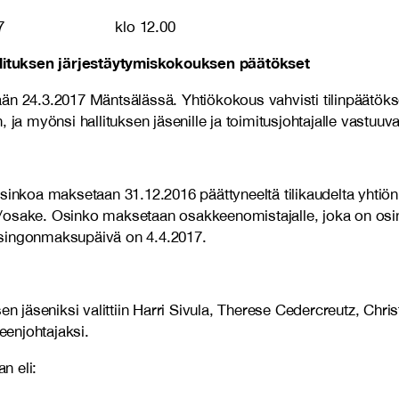
3.2017 klo 12.00
lituksen järjestäytymiskokouksen päätökset
n 24.3.2017 Mäntsälässä. Yhtiökokous vahvisti tilinpäätöksen
 ja myönsi hallituksen jäsenille ja toimitusjohtajalle vastuu
sinkoa maksetaan 31.12.2016 päättyneeltä tilikaudelta yhtiön
oa/osake. Osinko maksetaan osakkeenomistajalle, joka on o
Osingonmaksupäivä on 4.4.2017.
en jäseniksi valittiin Harri Sivula, Therese Cedercreutz, Chri
eenjohtajaksi.
n eli: