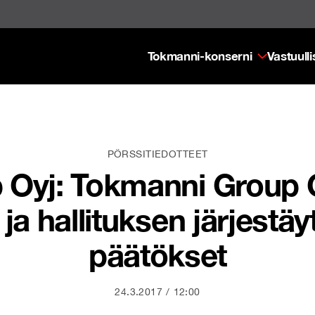
Tokmanni-konserni
Vastuull
PÖRSSITIEDOTTEET
Oyj: Tokmanni Group O
ja hallituksen järjest
päätökset
24.3.2017
12:00