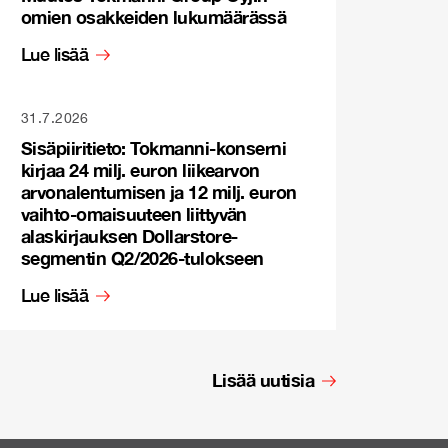
omien osakkeiden lukumäärässä
Lue lisää
31.7.2026
Sisäpiiritieto: Tokmanni-konserni
kirjaa 24 milj. euron liikearvon
arvonalentumisen ja 12 milj. euron
vaihto-omaisuuteen liittyvän
alaskirjauksen Dollarstore-
segmentin Q2/2026-tulokseen
Lue lisää
Lisää uutisia