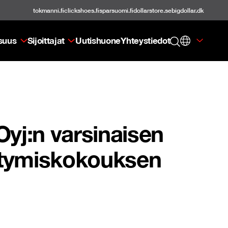
tokmanni.fi
clickshoes.fi
sparsuomi.fi
dollarstore.se
bigdollar.dk
isuus
Sijoittajat
Uutishuone
Yhteystiedot
yj:n varsinaisen
äytymiskokouksen