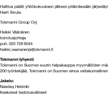
Hallitus päätti yhtiökokouksen jälkeen pitämässään järjestäy
Harri Sivula.
Tokmanni Group Oyj
Heikki Väänänen
toimitusjohtaja
puh. 020 728 6044
heikki.vaananen(at)tokmanni.fi
Tokmanni lyhyesti
Tokmanni on Suomen suurin halpakauppa myymälöiden määrällä 
200 työntekijää. Tokmanni on Suomen ainoa valtakunnallinen 
Jakelu:
Nasdaq Helsinki
Keskeiset tiedotusvälineet