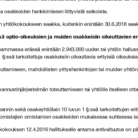
ta osakkeiden hankkimiseen liittyvistä seikoista.
n yhtiökokoukseen saakka, kuitenkin enintään 30.6.2018 saa
 optio-oikeuksien ja muiden osakkeisiin oikeuttavien er
seammassa erässä enintään 2.943.000 uuden tai yhtiön hallus
§:ssä tarkoitettuja osakkeisiin oikeuttavia erityisiä oikeuksia
ttamiseen, mahdollisten yrityshankintojen tai muiden yhtiön li
.
annustinjärjestelmän toteuttamiseen tai yhtiölle itselleen o
eannin sekä osakeyhtiölain 10 luvun 1 §:ssä tarkoitettujen eri
omistajien omistamien osakkeiden mukaisessa suhteessa lai
okouksen 12.4.2016 hallitukselle antama antivaltuutus on pä