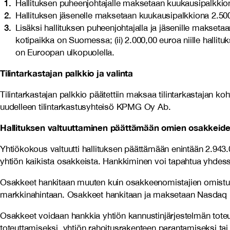
Hallituksen puheenjohtajalle maksetaan kuukausipalkkio
Hallituksen jäsenelle maksetaan kuukausipalkkiona 2.50
Lisäksi hallituksen puheenjohtajalla ja jäsenille maksetaa
kotipaikka on Suomessa; (ii) 2.000,00 euroa niille hallituk
on Euroopan ulkopuolella.
Tilintarkastajan palkkio ja valinta
Tilintarkastajan palkkio päätettiin maksaa tilintarkastajan k
uudelleen tilintarkastusyhteisö KPMG Oy Ab.
Hallituksen valtuuttaminen päättämään omien osakkeid
Yhtiökokous valtuutti hallituksen päättämään enintään 2.943
yhtiön kaikista osakkeista. Hankkiminen voi tapahtua yhde
Osakkeet hankitaan muuten kuin osakkeenomistajien omistu
markkinahintaan. Osakkeet hankitaan ja maksetaan Nasdaq H
Osakkeet voidaan hankkia yhtiön kannustinjärjestelmän toteutt
toteuttamiseksi, yhtiön rahoitusrakenteen parantamiseksi tai m