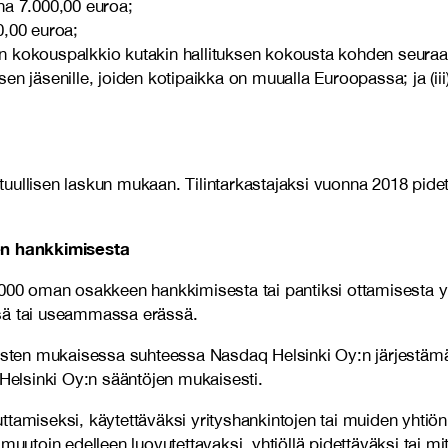
na 7.000,00 euroa;
0,00 euroa;
n kokouspalkkio kutakin hallituksen kokousta kohden seuraavast
sen jäsenille, joiden kotipaikka on muualla Euroopassa; ja (iii)
ohtuullisen laskun mukaan. Tilintarkastajaksi vuonna 2018 pid
en hankkimisesta
.000 oman osakkeen hankkimisesta tai pantiksi ottamisesta yh
ssä tai useammassa erässä.
sten mukaisessa suhteessa Nasdaq Helsinki Oy:n järjestämä
elsinki Oy:n sääntöjen mukaisesti.
amiseksi, käytettäväksi yrityshankintojen tai muiden yhtiön li
uutoin edelleen luovutettavaksi, yhtiöllä pidettäväksi tai mit