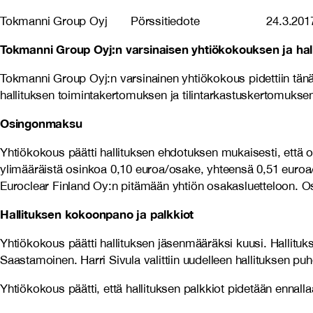
Tokmanni Group Oyj Pörssitiedote 24.
Tokmanni Group Oyj:n varsinaisen yhtiökokouksen ja hal
Tokmanni Group Oyj:n varsinainen yhtiökokous pidettiin tänää
hallituksen toimintakertomuksen ja tilintarkastuskertomuksen,
Osingonmaksu
Yhtiökokous päätti hallituksen ehdotuksen mukaisesti, että o
ylimääräistä osinkoa 0,10 euroa/osake, yhteensä 0,51 eur
Euroclear Finland Oy:n pitämään yhtiön osakasluetteloon. 
Hallituksen kokoonpano ja palkkiot
Yhtiökokous päätti hallituksen jäsenmääräksi kuusi. Hallituks
Saastamoinen. Harri Sivula valittiin uudelleen hallituksen puh
Yhtiökokous päätti, että hallituksen palkkiot pidetään ennallaa