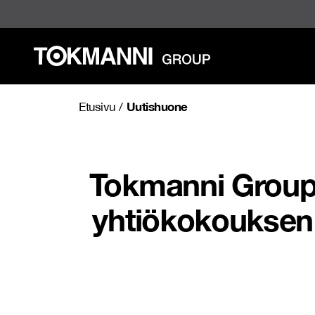
Siirry
sisältöön
Uutishuone
Etusivu
/
Tokmanni Group 
yhtiökokouksen 