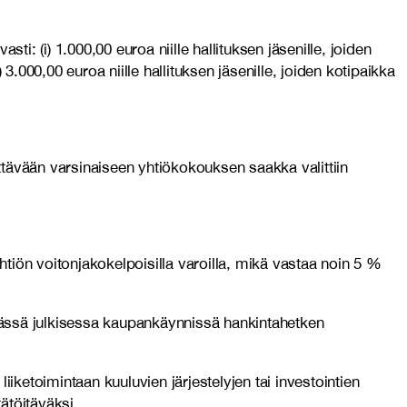
i: (i) 1.000,00 euroa niille hallituksen jäsenille, joiden
 3.000,00 euroa niille hallituksen jäsenille, joiden kotipaikka
ettävään varsinaiseen yhtiökokouksen saakka valittiin
tiön voitonjakokelpoisilla varoilla, mikä vastaa noin 5 %
ssä julkisessa kaupankäynnissä hankintahetken
iketoimintaan kuuluvien järjestelyjen tai investointien
ätöitäväksi.