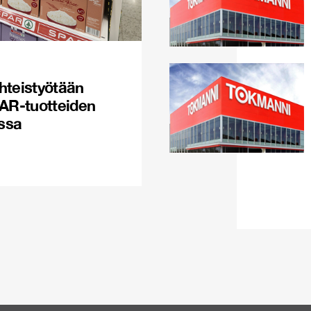
hteistyötään
PAR-tuotteiden
issa