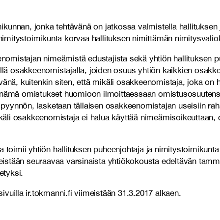
unnan, jonka tehtävänä on jatkossa valmistella hallituksen jä
imitystoimikunta korvaa hallituksen nimittämän nimitysvali
omistajan nimeämistä edustajista sekä yhtiön hallituksen p
ällä osakkeenomistajalla, joiden osuus yhtiön kaikkien osakk
änä, kuitenkin siten, että mikäli osakkeenomistaja, joka on h
a nämä omistukset huomioon ilmoittaessaan omistusosuutensa
n pyynnön, lasketaan tällaisen osakkeenomistajan useisiin raha
li osakkeenomistaja ei halua käyttää nimeämisoikeuttaan, oi
oimii yhtiön hallituksen puheenjohtaja ja nimitystoimikunt
iimeistään seuraavaa varsinaista yhtiökokousta edeltävän tam
etyksi.
vuilla ir.tokmanni.fi viimeistään 31.3.2017 alkaen.