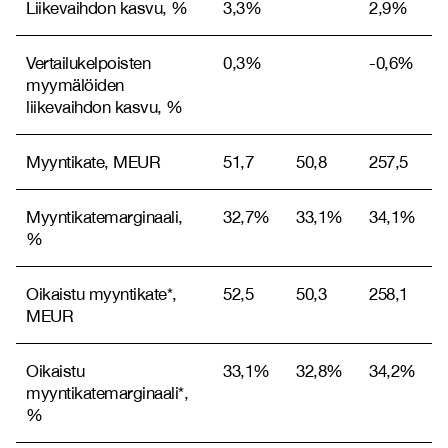
Liikevaihdon kasvu, %
3,3%
2,9%
Vertailukelpoisten
0,3%
-0,6%
myymälöiden
liikevaihdon kasvu, %
Myyntikate, MEUR
51,7
50,8
257,5
Myyntikatemarginaali,
32,7%
33,1%
34,1%
%
Oikaistu myyntikate*,
52,5
50,3
258,1
MEUR
Oikaistu
33,1%
32,8%
34,2%
myyntikatemarginaali*,
%