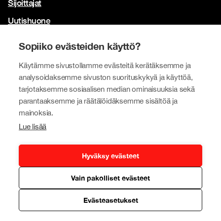
Sijoittajat
Uutishuone
Yhteystiedot
Sopiiko evästeiden käyttö?
Brändimme
Käytämme sivustollamme evästeitä kerätäksemme ja
Tokmanni
analysoidaksemme sivuston suorituskykyä ja käyttöä,
tarjotaksemme sosiaalisen median ominaisuuksia sekä
SPAR Suomi
parantaaksemme ja räätälöidäksemme sisältöä ja
Click Shoes ja Shoe House
mainoksia.
Lue lisää
Dollarstore
Big Dollar
Hyväksy evästeet
Vain pakolliset evästeet
Tietosuojapolitiikka
© Tokmanni Group Corporation 2026
Evästeasetukset