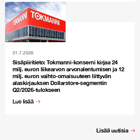
31.7.2026
Sisäpiiritieto: Tokmanni-konserni kirjaa 24
milj. euron liikearvon arvonalentumisen ja 12
milj. euron vaihto-omaisuuteen liittyvän
alaskirjauksen Dollarstore-segmentin
Q2/2026-tulokseen
Lue lisää
Lisää uutisia