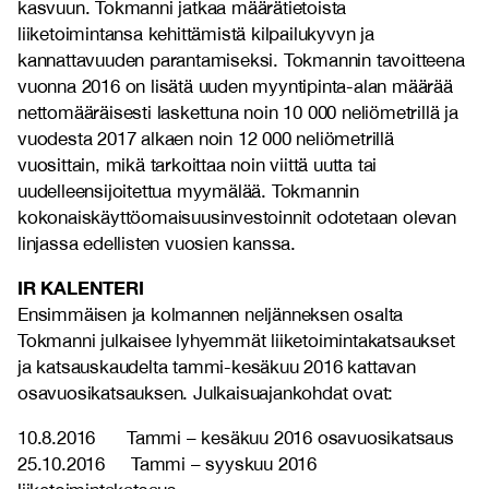
kasvuun. Tokmanni jatkaa määrätietoista
liiketoimintansa kehittämistä kilpailukyvyn ja
kannattavuuden parantamiseksi. Tokmannin tavoitteena
vuonna 2016 on lisätä uuden myyntipinta-alan määrää
nettomääräisesti laskettuna noin 10 000 neliömetrillä ja
vuodesta 2017 alkaen noin 12 000 neliömetrillä
vuosittain, mikä tarkoittaa noin viittä uutta tai
uudelleensijoitettua myymälää. Tokmannin
kokonaiskäyttöomaisuusinvestoinnit odotetaan olevan
linjassa edellisten vuosien kanssa.
IR KALENTERI
Ensimmäisen ja kolmannen neljänneksen osalta
Tokmanni julkaisee lyhyemmät liiketoimintakatsaukset
ja katsauskaudelta tammi-kesäkuu 2016 kattavan
osavuosikatsauksen. Julkaisuajankohdat ovat:
10.8.2016 Tammi – kesäkuu 2016 osavuosikatsaus
25.10.2016 Tammi – ­syyskuu 2016