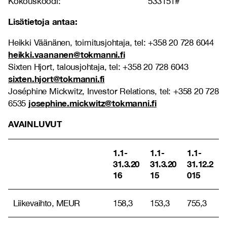
Kokouskoodi: 533151#
Lisätietoja antaa
:
Heikki Väänänen, toimitusjohtaja, tel: +358 20 728 6044
heikki.vaananen@tokmanni.fi
Sixten Hjort, talousjohtaja, tel: +358 20 728 6043
sixten.hjort@tokmanni.fi
Joséphine Mickwitz, Investor Relations, tel: +358 20 728
josephine.mickwitz@tokmanni.fi
6535
AVAINLUVUT
1.1-
1.1-
1.1-
31.3.20
31.3.20
31.12.2
16
15
015
Liikevaihto, MEUR
158,3
153,3
755,3