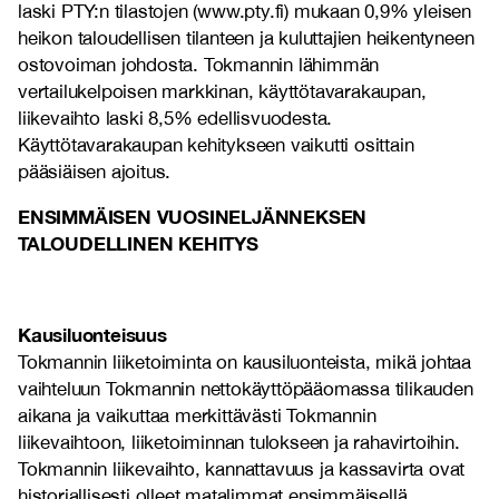
laski PTY:n tilastojen (www.pty.fi) mukaan 0,9% yleisen
heikon taloudellisen tilanteen ja kuluttajien heikentyneen
ostovoiman johdosta. Tokmannin lähimmän
vertailukelpoisen markkinan, käyttötavarakaupan,
liikevaihto laski 8,5% edellisvuodesta.
Käyttötavarakaupan kehitykseen vaikutti osittain
pääsiäisen ajoitus.
ENSIMMÄISEN VUOSINELJÄNNEKSEN
TALOUDELLINEN KEHITYS
Kausiluonteisuus
Tokmannin liiketoiminta on kausiluonteista, mikä johtaa
vaihteluun Tokmannin nettokäyttöpääomassa tilikauden
aikana ja vaikuttaa merkittävästi Tokmannin
liikevaihtoon, liiketoiminnan tulokseen ja rahavirtoihin.
Tokmannin liikevaihto, kannattavuus ja kassavirta ovat
historiallisesti olleet matalimmat ensimmäisellä