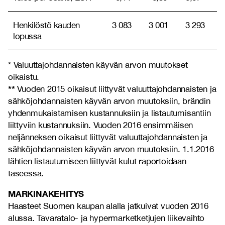
Henkilöstö kauden
3 083
3 001
3 293
lopussa
* Valuuttajohdannaisten käyvän arvon muutokset
oikaistu.
**
Vuoden 2015 oikaisut liittyvät valuuttajohdannaisten ja
sähköjohdannaisten käyvän arvon muutoksiin, brändin
yhdenmukaistamisen kustannuksiin ja listautumisantiin
liittyviin kustannuksiin. Vuoden 2016 ensimmäisen
neljänneksen oikaisut liittyvät valuuttajohdannaisten ja
sähköjohdannaisten käyvän arvon muutoksiin. 1.1.2016
lähtien listautumiseen liittyvät kulut raportoidaan
taseessa.
MARKINAKEHITYS
Haasteet Suomen kaupan alalla jatkuivat vuoden 2016
alussa. Tavaratalo- ja hypermarketketjujen liikevaihto