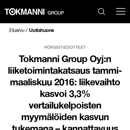
Siirry
sisältöön
Uutishuone
Etusivu
/
PÖRSSITIEDOTTEET
Tokmanni Group Oyj:n
liiketoimintakatsaus tammi-
maaliskuu 2016: liikevaihto
kasvoi 3,3%
vertailukelpoisten
myymälöiden kasvun
tukemana – kannattavuus