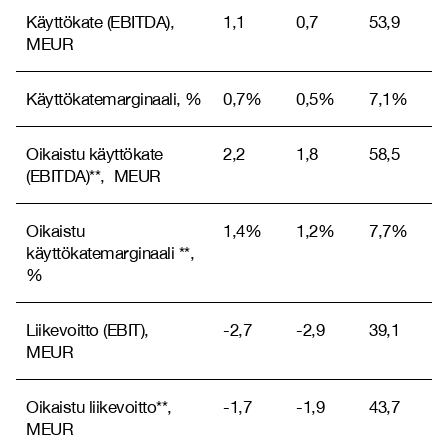
Käyttökate (EBITDA),
1,1
0,7
53,9
MEUR
Käyttökatemarginaali, %
0,7%
0,5%
7,1%
Oikaistu käyttökate
2,2
1,8
58,5
(EBITDA)**, MEUR
Oikaistu
1,4%
1,2%
7,7%
käyttökatemarginaali **,
%
Liikevoitto (EBIT),
-2,7
-2,9
39,1
MEUR
Oikaistu liikevoitto**,
-1,7
-1,9
43,7
MEUR