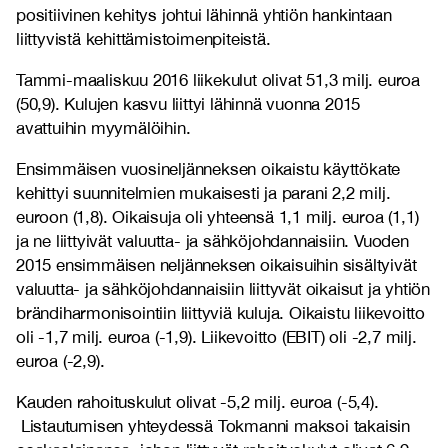
positiivinen kehitys johtui lähinnä yhtiön hankintaan
liittyvistä kehittämistoimenpiteistä.
Tammi-maaliskuu 2016 liikekulut olivat 51,3 milj. euroa
(50,9). Kulujen kasvu liittyi lähinnä vuonna 2015
avattuihin myymälöihin.
Ensimmäisen vuosineljänneksen oikaistu käyttökate
kehittyi suunnitelmien mukaisesti ja parani 2,2 milj.
euroon (1,8). Oikaisuja oli yhteensä 1,1 milj. euroa (1,1)
ja ne liittyivät valuutta- ja sähköjohdannaisiin. Vuoden
2015 ensimmäisen neljänneksen oikaisuihin sisältyivät
valuutta- ja sähköjohdannaisiin liittyvät oikaisut ja yhtiön
brändiharmonisointiin liittyviä kuluja. Oikaistu liikevoitto
oli -1,7 milj. euroa (-1,9). Liikevoitto (EBIT) oli -2,7 milj.
euroa (-2,9).
Kauden rahoituskulut olivat -5,2 milj. euroa (-5,4).
Listautumisen yhteydessä Tokmanni maksoi takaisin