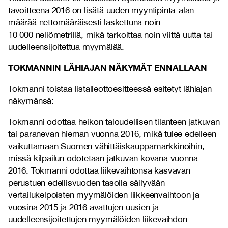
tavoitteena 2016 on lisätä uuden myyntipinta-alan
määrää nettomääräisesti laskettuna noin
10 000 neliömetrillä, mikä tarkoittaa noin viittä uutta tai
uudelleensijoitettua myymälää.
TOKMANNIN LÄHIAJAN NÄKYMÄT ENNALLAAN
Tokmanni toistaa listalleottoesitteessä esitetyt lähiajan
näkymänsä:
Tokmanni odottaa heikon taloudellisen tilanteen jatkuvan
tai paranevan hieman vuonna 2016, mikä tulee edelleen
vaikuttamaan Suomen vähittäiskauppamarkkinoihin,
missä kilpailun odotetaan jatkuvan kovana vuonna
2016. Tokmanni odottaa liikevaihtonsa kasvavan
perustuen edellisvuoden tasolla säilyvään
vertailukelpoisten myymälöiden liikkeenvaihtoon ja
vuosina 2015 ja 2016 avattujen uusien ja
uudelleensijoitettujen myymälöiden liikevaihdon