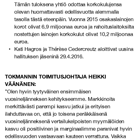
Tämän tuloksena yhtiö odottaa korkokulujensa
olevan huomattavasti edellisvuotta alemmalla
tasolla tästä eteenpäin. Vuonna 2015 osakaslainojen
korot olivat 6,9 miljoonaa euroa ja rahoituslaitoksilta
nostettujen lainojen korkokulut olivat 10,2 miljoonaa
euroa.
Kati Hagros ja Thérèse Cedercreutz aloittivat uusina
hallituksen jäseninä 29.4.2016.
TOKMANNIN TOIMITUSJOHTAJA HEIKKI
VÄÄNÄNEN:
”Olen hyvin tyytyväinen ensimmäisen
vuosineljänneksen kehitykseemme. Markkinoita
merkittävästi parempi kasvu jatkui ja erityisen
ilahduttavaa on, että jo toisena peräkkäisenä
vuosineljänneksenä vertailukelpoisten myymälöiden
kasvu oli positiivinen ja marginaalimme paranivat hyvin
edellisvuoden vastaavaan kauteen verrattuna. Vaikka