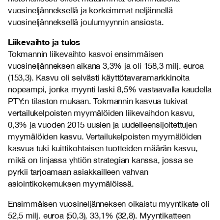
vuosineljänneksellä ja korkeimmat neljännellä
vuosineljänneksellä joulumyynnin ansiosta.
Liikevaihto ja tulos
Tokmannin liikevaihto kasvoi ensimmäisen
vuosineljänneksen aikana 3,3% ja oli 158,3 milj. euroa
(153,3). Kasvu oli selvästi käyttötavaramarkkinoita
nopeampi, jonka myynti laski 8,5% vastaavalla kaudella
PTY:n tilaston mukaan. Tokmannin kasvua tukivat
vertailukelpoisten myymälöiden liikevaihdon kasvu,
0,3% ja vuoden 2015 uusien ja uudelleensijoitettujen
myymälöiden kasvu. Vertailukelpoisten myymälöiden
kasvua tuki kuittikohtaisen tuotteiden määrän kasvu,
mikä on linjassa yhtiön strategian kanssa, jossa se
pyrkii tarjoamaan asiakkailleen vahvan
asiointikokemuksen myymälöissä.
Ensimmäisen vuosineljänneksen oikaistu myyntikate oli
52,5 milj. euroa (50,3), 33,1% (32,8). Myyntikatteen