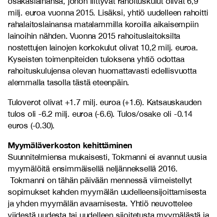
osakaslainansa, johon liittyvät rahoituskulut olivat 6,9
milj. euroa vuonna 2015. Lisäksi, yhtiö uudelleen rahoitti
rahalaitoslainansa matalammilla koroilla aikaisempiin
lainoihin nähden. Vuonna 2015 rahoituslaitoksilta
nostettujen lainojen korkokulut olivat 10,2 milj. euroa.
Kyseisten toimenpiteiden tuloksena yhtiö odottaa
rahoituskulujensa olevan huomattavasti edellisvuotta
alemmalla tasolla tästä eteenpäin.
Tuloverot olivat +1.7 milj. euroa (+1.6). Katsauskauden
tulos oli -6.2 milj. euroa (-6.6). Tulos/osake oli -0.14
euros (-0.30).
Myymäläverkoston kehittäminen
Suunnitelmiensa mukaisesti, Tokmanni ei avannut uusia
myymälöitä ensimmäisellä neljänneksellä 2016.
Tokmanni on tähän päivään mennessä viimeistellyt
sopimukset kahden myymälän uudelleensijoittamisesta
ja yhden myymälän avaamisesta. Yhtiö neuvottelee
viidestä uudesta tai uudelleen sijoitetusta myymälästä ja