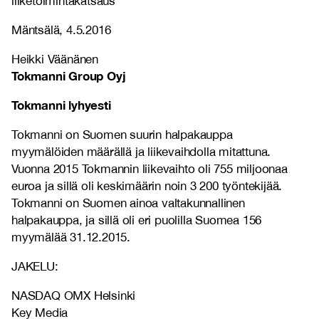
liiketoimintakatsaus
Mäntsälä, 4.5.2016
Heikki Väänänen
Tokmanni Group Oyj
Tokmanni lyhyesti
Tokmanni on Suomen suurin halpakauppa
myymälöiden määrällä ja liikevaihdolla mitattuna.
Vuonna 2015 Tokmannin liikevaihto oli 755 miljoonaa
euroa ja sillä oli keskimäärin noin 3 200 työntekijää.
Tokmanni on Suomen ainoa valtakunnallinen
halpakauppa, ja sillä oli eri puolilla Suomea 156
myymälää 31.12.2015.
JAKELU:
NASDAQ OMX Helsinki
Key Media