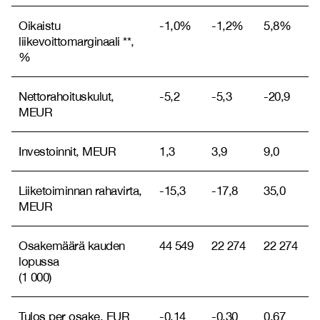
Oikaistu
-1,0%
-1,2%
5,8%
liikevoittomarginaali **,
%
Nettorahoituskulut,
-5,2
-5,3
-20,9
MEUR
Investoinnit, MEUR
1,3
3,9
9,0
Liiketoiminnan rahavirta,
-15,3
-17,8
35,0
MEUR
Osakemäärä kauden
44 549
22 274
22 274
lopussa
(1 000)
Tulos per osake, EUR
-0,14
-0,30
0,67