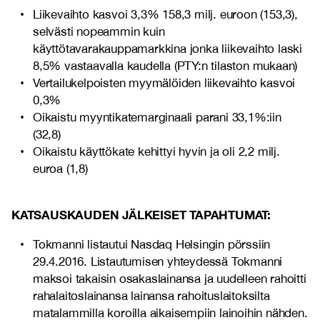
Liikevaihto kasvoi 3,3% 158,3 milj. euroon (153,3),
selvästi nopeammin kuin
käyttötavarakauppamarkkina jonka liikevaihto laski
8,5% vastaavalla kaudella (PTY:n tilaston mukaan)
Vertailukelpoisten myymälöiden liikevaihto kasvoi
0,3%
Oikaistu myyntikatemarginaali parani 33,1%:iin
(32,8)
Oikaistu käyttökate kehittyi hyvin ja oli 2,2 milj.
euroa (1,8)
KATSA
USKAUDEN JÄLKEISET TAPAHTUMAT:
Tokmanni listautui Nasdaq Helsingin pörssiin
29.4.2016. Listautumisen yhteydessä Tokmanni
maksoi takaisin osakaslainansa ja uudelleen rahoitti
rahalaitoslainansa lainansa rahoituslaitoksilta
matalammilla koroilla aikaisempiin lainoihin nähden.