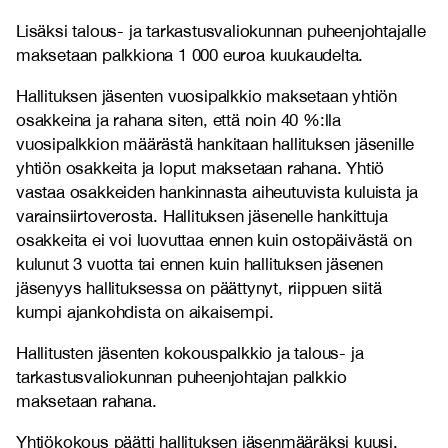
Lisäksi talous- ja tarkastusvaliokunnan puheenjohtajalle
maksetaan palkkiona 1 000 euroa kuukaudelta.
Hallituksen jäsenten vuosipalkkio maksetaan yhtiön
osakkeina ja rahana siten, että noin 40 %:lla
vuosipalkkion määrästä hankitaan hallituksen jäsenille
yhtiön osakkeita ja loput maksetaan rahana. Yhtiö
vastaa osakkeiden hankinnasta aiheutuvista kuluista ja
varainsiirtoverosta. Hallituksen jäsenelle hankittuja
osakkeita ei voi luovuttaa ennen kuin ostopäivästä on
kulunut 3 vuotta tai ennen kuin hallituksen jäsenen
jäsenyys hallituksessa on päättynyt, riippuen siitä
kumpi ajankohdista on aikaisempi.
Hallitusten jäsenten kokouspalkkio ja talous- ja
tarkastusvaliokunnan puheenjohtajan palkkio
maksetaan rahana.
Yhtiökokous päätti hallituksen jäsenmääräksi kuusi.