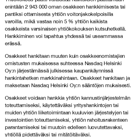
enintään 2 943 000 oman osakkeen hankkimisesta tai
pantiksi ottamisesta yhtiön voitonjakokelpoisilla
varoilla, mikä vastaa noin 5 % yhtiön kaikista
osakkeista varsinaisen yhtiökokouksen kutsuhetkellä.
Hankkiminen voi tapahtua yhdessä tai useammassa
erässä.
Osakkeet hankitaan muuten kuin osakkeenomistajien
omistusten mukaisessa suhteessa Nasdaq Helsinki
Oy:n järjestämässä julkisessa kaupankäynnissä
hankintahetken markkinahintaan. Osakkeet hankitaan ja
maksetaan Nasdaq Helsinki Oy:n sääntöjen mukaisesti.
Osakkeet voidaan hankkia yhtiön kannustinjärjestelmän
toteuttamiseksi, käytettäväksi yrityshankintojen tai
muiden yhtiön liiketoimintaan kuuluvien järjestelyjen tai
investointien toteuttamiseksi, yhtiön rahoitusrakenteen
parantamiseksi tai muutoin edelleen luovutettavaksi,
yhtiöllä pidettäväksi tai mitätöitäväksi.