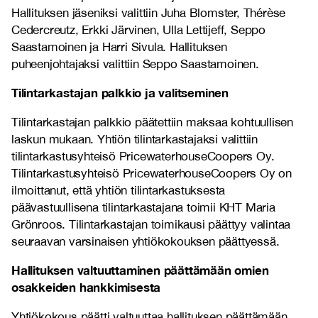
Hallituksen jäseniksi valittiin Juha Blomster, Thérèse
Cedercreutz, Erkki Järvinen, Ulla Lettijeff, Seppo
Saastamoinen ja Harri Sivula.
Hallituksen
puheenjohtajaksi valittiin Seppo Saastamoinen.
Tilintarkastajan palkkio ja valitseminen
Tilintarkastajan palkkio päätettiin maksaa kohtuullisen
laskun mukaan. Yhtiön tilintarkastajaksi valittiin
tilintarkastusyhteisö PricewaterhouseCoopers Oy.
Tilintarkastusyhteisö PricewaterhouseCoopers Oy on
ilmoittanut, että yhtiön tilintarkastuksesta
päävastuullisena tilintarkastajana toimii KHT Maria
Grönroos. Tilintarkastajan toimikausi päättyy valintaa
seuraavan varsinaisen yhtiökokouksen päättyessä.
Hallituksen valtuuttaminen päättämään omien
osakkeiden hankkimisesta
Yhtiökokous päätti valtuuttaa hallituksen päättämään