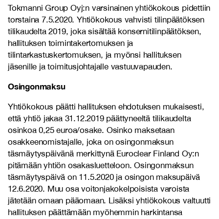
Tokmanni Group Oyj:n varsinainen yhtiökokous pidettiin
torstaina 7.5.2020. Yhtiökokous vahvisti tilinpäätöksen
tilikaudelta 2019, joka sisältää konsernitilinpäätöksen,
hallituksen toimintakertomuksen ja
tilintarkastuskertomuksen, ja myönsi hallituksen
jäsenille ja toimitusjohtajalle vastuuvapauden.
Osingonmaksu
Yhtiökokous päätti hallituksen ehdotuksen mukaisesti,
että yhtiö jakaa 31.12.2019 päättyneeltä tilikaudelta
osinkoa 0,25 euroa/osake. Osinko maksetaan
osakkeenomistajalle, joka on osingonmaksun
täsmäytyspäivänä merkittynä Euroclear Finland Oy:n
pitämään yhtiön osakasluetteloon. Osingonmaksun
täsmäytyspäivä on 11.5.2020 ja osingon maksupäivä
12.6.2020. Muu osa voitonjakokelpoisista varoista
jätetään omaan pääomaan.
Lisäksi yhtiökokous valtuutti
hallituksen päättämään myöhemmin harkintansa