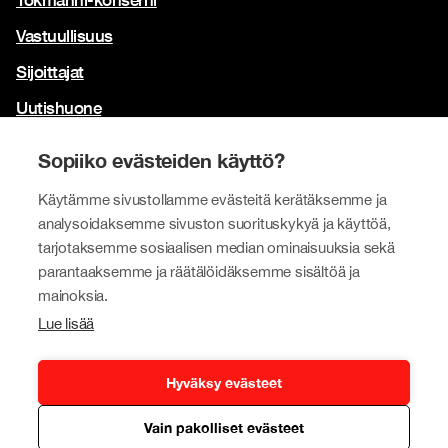
Vastuullisuus
Sijoittajat
Uutishuone
Yhteystiedot
Sopiiko evästeiden käyttö?
Brändimme
Käytämme sivustollamme evästeitä kerätäksemme ja
Tokmanni
analysoidaksemme sivuston suorituskykyä ja käyttöä,
tarjotaksemme sosiaalisen median ominaisuuksia sekä
SPAR Suomi
parantaaksemme ja räätälöidäksemme sisältöä ja
Click Shoes ja Shoe House
mainoksia.
Lue lisää
Dollarstore
Big Dollar
Hyväksy evästeet
Vain pakolliset evästeet