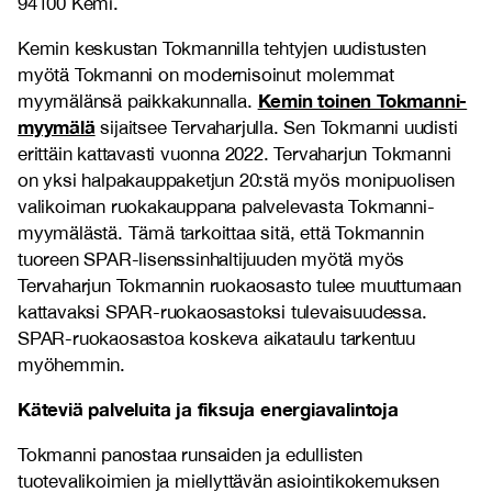
94100 Kemi.
Kemin keskustan Tokmannilla tehtyjen uudistusten
myötä Tokmanni on modernisoinut molemmat
Kemin toinen Tokmanni-
myymälänsä paikkakunnalla.
myymälä
sijaitsee Tervaharjulla. Sen Tokmanni uudisti
erittäin kattavasti vuonna 2022. Tervaharjun Tokmanni
on yksi halpakauppaketjun 20:stä myös monipuolisen
valikoiman ruokakauppana palvelevasta Tokmanni-
myymälästä. Tämä tarkoittaa sitä, että Tokmannin
tuoreen SPAR-lisenssinhaltijuuden myötä myös
Tervaharjun Tokmannin ruokaosasto tulee muuttumaan
kattavaksi SPAR-ruokaosastoksi tulevaisuudessa.
SPAR-ruokaosastoa koskeva aikataulu tarkentuu
myöhemmin.
Käteviä palveluita ja fiksuja energiavalintoja
Tokmanni panostaa runsaiden ja edullisten
tuotevalikoimien ja miellyttävän asiointikokemuksen