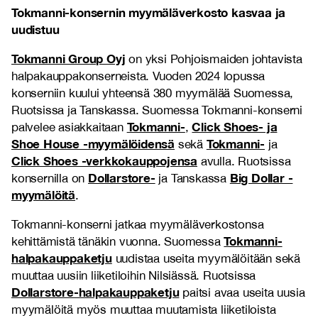
Tokmanni-konsernin myymäläverkosto kasvaa ja
uudistuu
Tokmanni Group Oyj
on yksi Pohjoismaiden johtavista
halpakauppakonserneista. Vuoden 2024 lopussa
konserniin kuului yhteensä 380 myymälää Suomessa,
Ruotsissa ja Tanskassa. Suomessa Tokmanni-konserni
Tokmanni-
Click Shoes- ja
palvelee asiakkaitaan
,
Shoe House -myymälöidensä
Tokmanni-
sekä
ja
Click Shoes -verkkokauppojensa
avulla. Ruotsissa
Dollarstore-
Big Dollar -
konsernilla on
ja Tanskassa
myymälöitä
.
Tokmanni-konserni jatkaa myymäläverkostonsa
Tokmanni-
kehittämistä tänäkin vuonna. Suomessa
halpakauppaketju
uudistaa useita myymälöitään sekä
muuttaa uusiin liiketiloihin Nilsiässä. Ruotsissa
Dollarstore-halpakauppaketju
paitsi avaa useita uusia
myymälöitä myös muuttaa muutamista liiketiloista