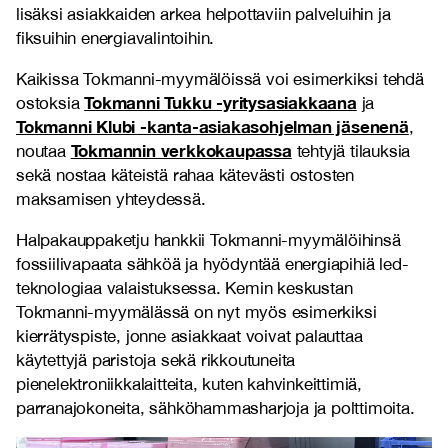
lisäksi asiakkaiden arkea helpottaviin palveluihin ja
fiksuihin energiavalintoihin.
Kaikissa Tokmanni-myymälöissä voi esimerkiksi tehdä
Tokmanni Tukku -yritysasiakkaana
ostoksia
ja
Tokmanni Klubi -kanta-asiakasohjelman jäsenenä
,
Tokmannin verkkokaupassa
noutaa
tehtyjä tilauksia
sekä nostaa käteistä rahaa kätevästi ostosten
maksamisen yhteydessä.
Halpakauppaketju hankkii Tokmanni-myymälöihinsä
fossiilivapaata sähköä ja hyödyntää energiapihiä led-
teknologiaa valaistuksessa. Kemin keskustan
Tokmanni-myymälässä on nyt myös esimerkiksi
kierrätyspiste, jonne asiakkaat voivat palauttaa
käytettyjä paristoja sekä rikkoutuneita
pienelektroniikkalaitteita, kuten kahvinkeittimiä,
parranajokoneita, sähköhammasharjoja ja polttimoita.