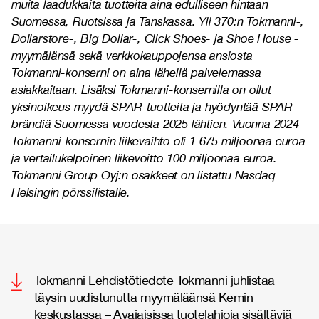
muita laadukkaita tuotteita aina edulliseen hintaan
Suomessa, Ruotsissa ja Tanskassa. Yli 370:n Tokmanni-,
Dollarstore-, Big Dollar-, Click Shoes- ja Shoe House -
myymälänsä sekä verkkokauppojensa ansiosta
Tokmanni-konserni on aina lähellä palvelemassa
asiakkaitaan. Lisäksi Tokmanni-konsernilla on ollut
yksinoikeus myydä SPAR-tuotteita ja hyödyntää SPAR-
brändiä Suomessa vuodesta 2025 lähtien. Vuonna 2024
Tokmanni-konsernin liikevaihto oli 1 675 miljoonaa euroa
ja vertailukelpoinen liikevoitto 100 miljoonaa euroa.
Tokmanni Group Oyj:n osakkeet on listattu Nasdaq
Helsingin pörssilistalle.
Tokmanni Lehdistötiedote Tokmanni juhlistaa
täysin uudistunutta myymäläänsä Kemin
keskustassa – Avajaisissa tuotelahjoja sisältäviä