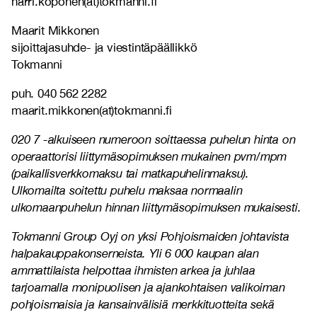
harri.koponen(at)tokmanni.fi
Maarit Mikkonen
sijoittajasuhde- ja viestintäpäällikkö
Tokmanni
puh. 040 562 2282
maarit.mikkonen(at)tokmanni.fi
020 7 -alkuiseen numeroon soittaessa puhelun hinta on
operaattorisi liittymäsopimuksen mukainen pvm/mpm
(paikallisverkkomaksu tai matkapuhelinmaksu).
Ulkomailta soitettu puhelu maksaa normaalin
ulkomaanpuhelun hinnan liittymäsopimuksen mukaisesti.
Tokmanni Group Oyj on yksi Pohjoismaiden johtavista
halpakauppakonserneista. Yli 6 000 kaupan alan
ammattilaista helpottaa ihmisten arkea ja juhlaa
tarjoamalla monipuolisen ja ajankohtaisen valikoiman
pohjoismaisia ja kansainvälisiä merkkituotteita sekä