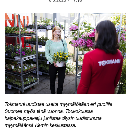
6.5.2025
17:16
Tokmanni uudistaa useita myymälöitään eri puolilla
Suomea myös tänä vuonna. Toukokuussa
halpakauppaketju juhlistaa täysin uudistunutta
myymäläänsä Kemin keskustassa.