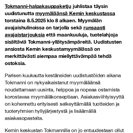
Tokmanni-halpakauppaketju
juhlistaa täysin
uudistunutta
myymäläänsä Kemin keskustassa
torstaina 8.5.2025 klo 8 alkaen. Myymälän
avajaishulinoissa on tarjolla sekä
runsaasti
avajaistarjouksia
että maankuuluja, tuotelahjoja
sisältäviä Tokmanni-yllätysämpäreitä. Uudistusten
ansiosta Kemin keskustamyymälässä on
merkittävästi aiempaa miellyttävämpää tehdä
ostoksia.
Parisen kuukautta kestäneiden uudistustöiden aikana
Tokmanni on nykyaikaistanut myymäläänsä
noudattamaan uusinta, helppoa ja nopeaa ostamista
korostavaa myymäläkonseptiaan. Asiakasviihtyisyyttä
on kohennettu erityisesti selkeyttämällä tuotteiden ja
tuoteryhmien hyllyjärjestystä ja lisäämällä
asiakasopasteita.
Kemin keskustan Tokmannilla on jo entuudestaan ollut