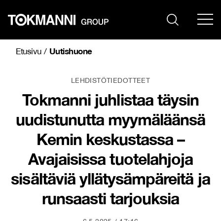
Siirry
sisältöön
Uutishuone
Etusivu
/
LEHDISTÖTIEDOTTEET
Tokmanni juhlistaa täysin
uudistunutta myymäläänsä
Kemin keskustassa –
Avajaisissa tuotelahjoja
sisältäviä yllätysämpäreitä ja
runsaasti tarjouksia