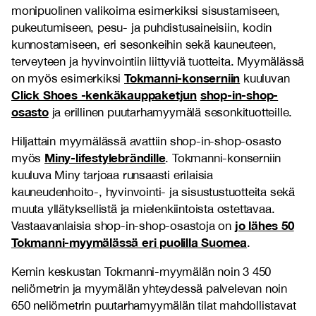
monipuolinen valikoima esimerkiksi sisustamiseen,
pukeutumiseen, pesu- ja puhdistusaineisiin, kodin
kunnostamiseen, eri sesonkeihin sekä kauneuteen,
terveyteen ja hyvinvointiin liittyviä tuotteita. Myymälässä
Tokmanni-konserniin
on myös esimerkiksi
kuuluvan
Click Shoes -kenkäkauppaketjun
shop-in-shop-
osasto
ja erillinen puutarhamyymälä sesonkituotteille.
Hiljattain myymälässä avattiin shop-in-shop-osasto
Miny-lifestylebrändille
myös
. Tokmanni-konserniin
kuuluva Miny tarjoaa runsaasti erilaisia
kauneudenhoito-, hyvinvointi- ja sisustustuotteita sekä
muuta yllätyksellistä ja mielenkiintoista ostettavaa.
jo lähes 50
Vastaavanlaisia shop-in-shop-osastoja on
Tokmanni-myymälässä eri puolilla Suomea
.
Kemin keskustan Tokmanni-myymälän noin 3 450
neliömetrin ja myymälän yhteydessä palvelevan noin
650 neliömetrin puutarhamyymälän tilat mahdollistavat