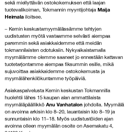
sekä miellyttävän ostokokemuksen että laajan
Maija
tuotevalikoiman, Tokmannin myyntijohtaja
Heimala
iloitsee.
– Kemin keskustamyymälässämme tehtyjen
uudistusten myötä vastaamme selvästi aiempaa
paremmin sekä asiakkaidemme että meidän
tokmannilaisten odotuksiin. Nykyaikaistamalla
myymälämme olemme saaneet jo ennestään kattavan
tuotetarjontamme aiempaa fiksummin esille, mikä
sujuvoittaa asiakkaidemme ostokokemusta ja
myymälähenkilökuntamme työpäiviä.
Asiakaspalvelusta Kemin keskustan Tokmannilla
huolehtii lähes 15 kaupan alan ammattilaista
Anu Vanhatalon
myymäläpäällikkö
johdolla. Myymälä
on avoinna arkisin klo 8–20, lauantaisin klo 8–19 ja
sunnuntaisin klo 11–18. Myös uudistustöiden ajan
avoinna olleen myymälän osoite on Asemakatu 4,