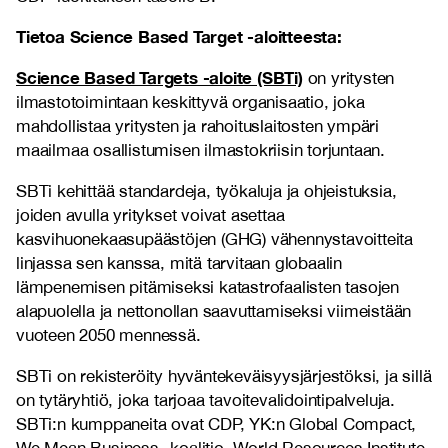
Tietoa Science Based Target -aloitteesta:
Science Based Targets -aloite (SBTi)
on yritysten
ilmastotoimintaan keskittyvä organisaatio, joka
mahdollistaa yritysten ja rahoituslaitosten ympäri
maailmaa osallistumisen ilmastokriisin torjuntaan.
SBTi kehittää standardeja, työkaluja ja ohjeistuksia,
joiden avulla yritykset voivat asettaa
kasvihuonekaasupäästöjen (GHG) vähennystavoitteita
linjassa sen kanssa, mitä tarvitaan globaalin
lämpenemisen pitämiseksi katastrofaalisten tasojen
alapuolella ja nettonollan saavuttamiseksi viimeistään
vuoteen 2050 mennessä.
SBTi on rekisteröity hyväntekeväisyysjärjestöksi, ja sillä
on tytäryhtiö, joka tarjoaa tavoitevalidointipalveluja.
SBTi:n kumppaneita ovat CDP, YK:n Global Compact,