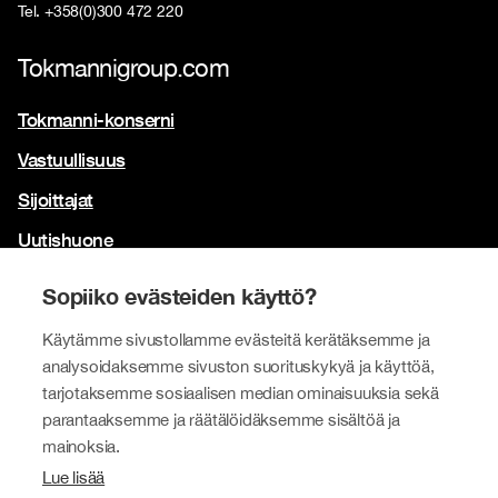
Tel. +358(0)300 472 220
Tokmannigroup.com
Tokmanni-konserni
Vastuullisuus
Sijoittajat
Uutishuone
Yhteystiedot
Sopiiko evästeiden käyttö?
Brändimme
Käytämme sivustollamme evästeitä kerätäksemme ja
Tokmanni
analysoidaksemme sivuston suorituskykyä ja käyttöä,
tarjotaksemme sosiaalisen median ominaisuuksia sekä
SPAR Suomi
parantaaksemme ja räätälöidäksemme sisältöä ja
Click Shoes ja Shoe House
mainoksia.
Lue lisää
Dollarstore