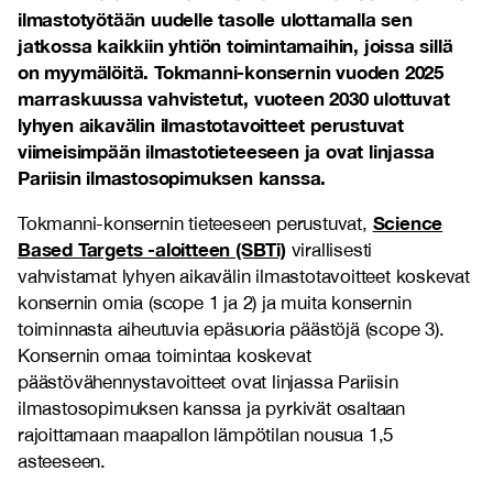
ilmastotyötään uudelle tasolle ulottamalla sen
jatkossa kaikkiin yhtiön toimintamaihin, joissa sillä
on myymälöitä. Tokmanni-konsernin vuoden 2025
marraskuussa vahvistetut, vuoteen 2030 ulottuvat
lyhyen aikavälin ilmastotavoitteet perustuvat
viimeisimpään ilmastotieteeseen ja ovat linjassa
Pariisin ilmastosopimuksen kanssa.
Science
Tokmanni-konsernin tieteeseen perustuvat,
Based Targets -aloitteen (SBTi)
virallisesti
vahvistamat lyhyen aikavälin ilmastotavoitteet koskevat
konsernin omia (scope 1 ja 2) ja muita konsernin
toiminnasta aiheutuvia epäsuoria päästöjä (scope 3).
Konsernin omaa toimintaa koskevat
päästövähennystavoitteet ovat linjassa Pariisin
ilmastosopimuksen kanssa ja pyrkivät osaltaan
rajoittamaan maapallon lämpötilan nousua 1,5
asteeseen.