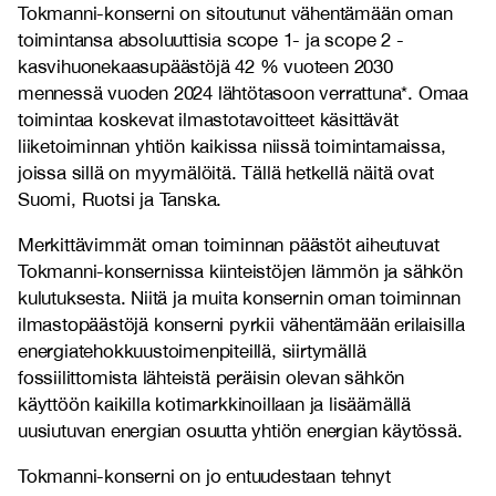
Tokmanni-konserni on sitoutunut vähentämään oman
toimintansa absoluuttisia scope 1- ja scope 2 -
kasvihuonekaasupäästöjä 42 % vuoteen 2030
mennessä vuoden 2024 lähtötasoon verrattuna*. Omaa
toimintaa koskevat ilmastotavoitteet käsittävät
liiketoiminnan yhtiön kaikissa niissä toimintamaissa,
joissa sillä on myymälöitä. Tällä hetkellä näitä ovat
Suomi, Ruotsi ja Tanska.
Merkittävimmät oman toiminnan päästöt aiheutuvat
Tokmanni-konsernissa kiinteistöjen lämmön ja sähkön
kulutuksesta. Niitä ja muita konsernin oman toiminnan
ilmastopäästöjä konserni pyrkii vähentämään erilaisilla
energiatehokkuustoimenpiteillä, siirtymällä
fossiilittomista lähteistä peräisin olevan sähkön
käyttöön kaikilla kotimarkkinoillaan ja lisäämällä
uusiutuvan energian osuutta yhtiön energian käytössä.
Tokmanni-konserni on jo entuudestaan tehnyt