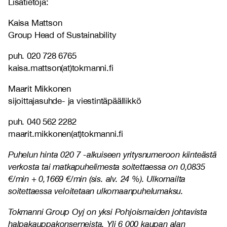
Lisätietoja:
Kaisa Mattson
Group Head of Sustainability
puh. 020 728 6765
kaisa.mattson(at)tokmanni.fi
Maarit Mikkonen
sijoittajasuhde- ja viestintäpäällikkö
puh. 040 562 2282
maarit.mikkonen(at)tokmanni.fi
Puhelun hinta 020 7 -alkuiseen yritysnumeroon kiinteästä
verkosta tai matkapuhelimesta soitettaessa on 0,0835
€/min + 0,1669 €/min (sis. alv. 24 %). Ulkomailta
soitettaessa veloitetaan ulkomaanpuhelumaksu.
Tokmanni Group Oyj on yksi Pohjoismaiden johtavista
halpakauppakonserneista. Yli 6 000 kaupan alan