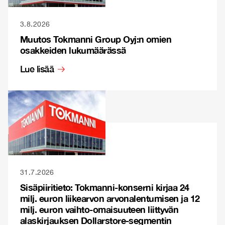
3.8.2026
Muutos Tokmanni Group Oyj:n omien
osakkeiden lukumäärässä
Lue lisää
31.7.2026
Sisäpiiritieto: Tokmanni-konserni kirjaa 24
milj. euron liikearvon arvonalentumisen ja 12
milj. euron vaihto-omaisuuteen liittyvän
alaskirjauksen Dollarstore-segmentin