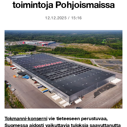
toimintoja Pohjoismaissa
12.12.2025
15:16
Tokmanni-konserni
vie tieteeseen perustuvaa,
Suomessa aidosti vaikuttavia tuloksia saavuttanutta