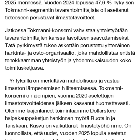
2025 mennessä. Vuoden 2024 lopussa 47,6 % nykyisen
Tokmanni-segmentin tavarantoimittajista oli asettanut
tieteeseen perustuvat ilmastotavoitteet.
Jatkossa Tokmanni-konserni vahvistaa yhteistyötään
tavarantoimittajien kanssa tavoitteen saavuttamiseksi.
Tätä pyrkimystä tukee äskettäin perustettu yhtenäinen
hankinta- ja osto-organisaatio, joka mahdollistaa entistä
tehokkaamman yhteistyön ja yhdenmukaisuuden koko
toimitusketjussa.
– Yrityksillä on merkittävä mahdollisuus ja vastuu
ilmaston lämpenemisen hillitsemisessä. Tokmanni-
konserni on aiempien, vuonna 2020 asetettujen
ilmastotavoitteidensa jälkeen kasvanut huomattavasti.
Olemme laajentaneet toimintaamme Dollarstore-
halpakauppaketjun hankinnan myötä Ruotsiin ja
Tanskaan. Kasvu on vaikuttanut ilmastotyöhömme. On
luonnollista, että uudet, vuoden 2025 lopulla asetetut