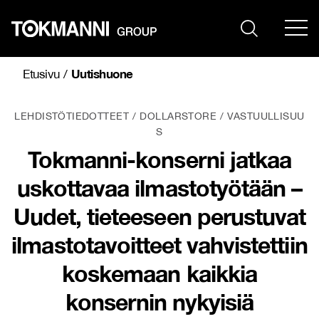
Siirry
sisältöön
Uutishuone
Etusivu
/
LEHDISTÖTIEDOTTEET
DOLLARSTORE
VASTUULLISUU
S
Tokmanni-konserni jatkaa
uskottavaa ilmastotyötään –
Uudet, tieteeseen perustuvat
ilmastotavoitteet vahvistettiin
koskemaan kaikkia
konsernin nykyisiä