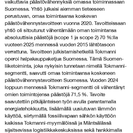
vaikuttavia päästövähennyksiä omassa toiminnassaan
Suomessa. Yhtiö julkaisi aiemman tieteeseen
perustuvan, omaa toimintaansa koskevan
päästövähennystavoitteen vuonna 2020. Tavoitteissaan
yhtiö oli sitoutunut vähentämään oman toimintansa
absoluuttisia päästöjä (scope 1 ja scope 2) 70 %:lla
vuoteen 2025 mennessä vuoden 2015 lähtötasoon
verrattuna. Tavoitteen julkistamishetkellä Tokmanni
operoi halpakauppaketjua Suomessa. Tämä Suomen-
liiketoiminta, joka nykyisin tunnetaan nimellä Tokmanni-
segmentti, saavutti omaa toimintaansa koskeneen
päästövähennystavoitteen Suomessa. Vuoden 2024
loppuun mennessä Tokmanni-segmentti oli vähentänyt
omien toimintojensa päästöjä 71,5 %. Tavoite
saavutettiin pitkäjänteisen työn avulla parantamalla
energiatehokkuutta, lisäämällä uusiutuvan lämmön
käyttöä, siirtymällä fossiilivapaan sähkön käyttöön
kaikissa Tokmanni-myymälöissä ja Mäntsälässä
sijaitsevissa logistiikkakeskuksissa sekä hankkimalla