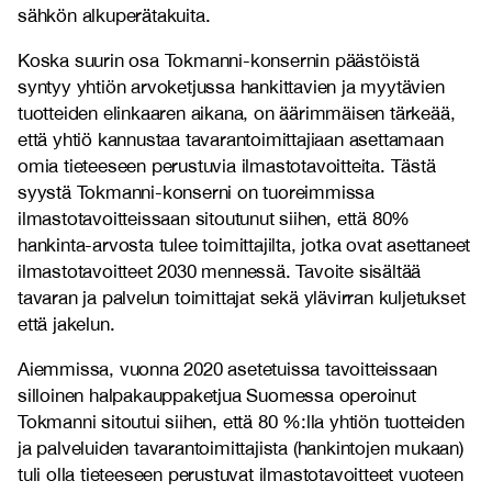
sähkön alkuperätakuita.
Koska suurin osa Tokmanni-konsernin päästöistä
syntyy yhtiön arvoketjussa hankittavien ja myytävien
tuotteiden elinkaaren aikana, on äärimmäisen tärkeää,
että yhtiö kannustaa tavarantoimittajiaan asettamaan
omia tieteeseen perustuvia ilmastotavoitteita. Tästä
syystä Tokmanni-konserni on tuoreimmissa
ilmastotavoitteissaan sitoutunut siihen, että 80%
hankinta-arvosta tulee toimittajilta, jotka ovat asettaneet
ilmastotavoitteet 2030 mennessä. Tavoite sisältää
tavaran ja palvelun toimittajat sekä ylävirran kuljetukset
että jakelun.
Aiemmissa, vuonna 2020 asetetuissa tavoitteissaan
silloinen halpakauppaketjua Suomessa operoinut
Tokmanni sitoutui siihen, että 80 %:lla yhtiön tuotteiden
ja palveluiden tavarantoimittajista (hankintojen mukaan)
tuli olla tieteeseen perustuvat ilmastotavoitteet vuoteen