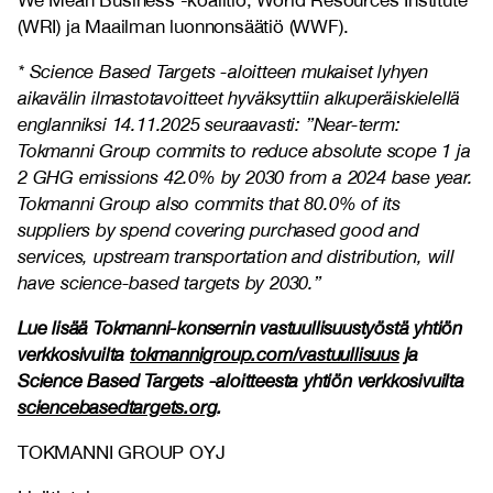
We Mean Business -koalitio, World Resources Institute
(WRI) ja Maailman luonnonsäätiö (WWF).
* Science Based Targets -aloitteen mukaiset lyhyen
aikavälin ilmastotavoitteet hyväksyttiin alkuperäiskielellä
englanniksi 14.11.2025 seuraavasti: ”Near-term:
Tokmanni Group commits to reduce absolute scope 1 ja
2 GHG emissions 42.0% by 2030 from a 2024 base year.
Tokmanni Group also commits that 80.0% of its
suppliers by spend covering purchased good and
services, upstream transportation and distribution, will
have science-based targets by 2030.”
Lue lisää Tokmanni-konsernin vastuullisuustyöstä yhtiön
verkkosivuilta
tokmannigroup.com/vastuullisuus
ja
Science Based Targets -aloitteesta yhtiön verkkosivuilta
sciencebasedtargets.org
.
TOKMANNI GROUP OYJ