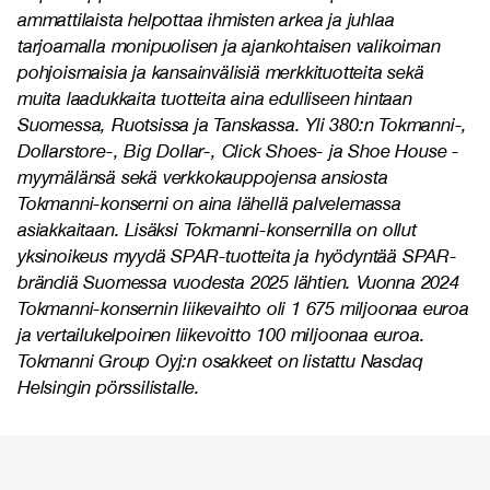
ammattilaista helpottaa ihmisten arkea ja juhlaa
tarjoamalla monipuolisen ja ajankohtaisen valikoiman
pohjoismaisia ja kansainvälisiä merkkituotteita sekä
muita laadukkaita tuotteita aina edulliseen hintaan
Suomessa, Ruotsissa ja Tanskassa. Yli 380:n Tokmanni-,
Dollarstore-, Big Dollar-, Click Shoes- ja Shoe House -
myymälänsä sekä verkkokauppojensa ansiosta
Tokmanni-konserni on aina lähellä palvelemassa
asiakkaitaan. Lisäksi Tokmanni-konsernilla on ollut
yksinoikeus myydä SPAR-tuotteita ja hyödyntää SPAR-
brändiä Suomessa vuodesta 2025 lähtien. Vuonna 2024
Tokmanni-konsernin liikevaihto oli 1 675 miljoonaa euroa
ja vertailukelpoinen liikevoitto 100 miljoonaa euroa.
Tokmanni Group Oyj:n osakkeet on listattu Nasdaq
Helsingin pörssilistalle.