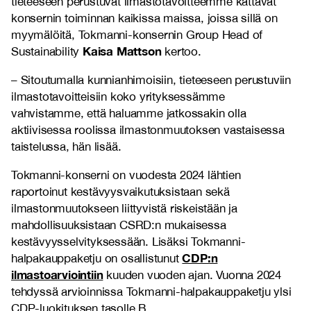
tieteeseen perustuvat ilmastotavoitteemme kattavat
konsernin toiminnan kaikissa maissa, joissa sillä on
myymälöitä, Tokmanni-konsernin Group Head of
Kaisa Mattson
Sustainability
kertoo.
– Sitoutumalla kunnianhimoisiin, tieteeseen perustuviin
ilmastotavoitteisiin koko yrityksessämme
vahvistamme, että haluamme jatkossakin olla
aktiivisessa roolissa ilmastonmuutoksen vastaisessa
taistelussa, hän lisää.
Tokmanni-konserni on vuodesta 2024 lähtien
raportoinut kestävyysvaikutuksistaan sekä
ilmastonmuutokseen liittyvistä riskeistään ja
mahdollisuuksistaan CSRD:n mukaisessa
kestävyysselvityksessään. Lisäksi Tokmanni-
CDP:n
halpakauppaketju on osallistunut
ilmastoarviointiin
kuuden vuoden ajan. Vuonna 2024
tehdyssä arvioinnissa Tokmanni-halpakauppaketju ylsi
CDP-luokituksen tasolle B.