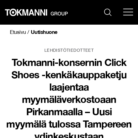
Siirry
sisältöön
Uutishuone
Etusivu
/
LEHDISTÖTIEDOTTEET
Tokmanni-konsernin Click
Shoes -kenkäkauppaketju
laajentaa
myymäläverkostoaan
Pirkanmaalla – Uusi
myymälä tulossa Tampereen
ydinkeskustaan