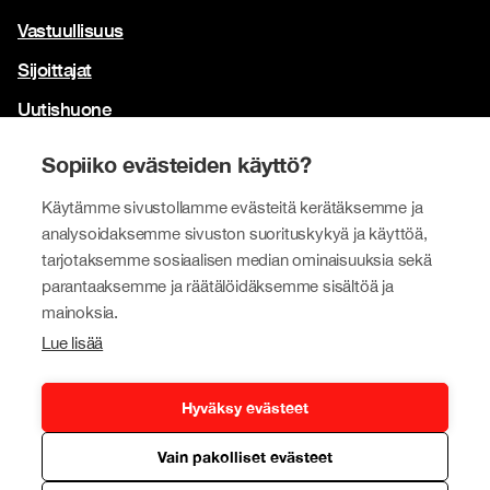
Vastuullisuus
Sijoittajat
Uutishuone
Yhteystiedot
Sopiiko evästeiden käyttö?
Brändimme
Käytämme sivustollamme evästeitä kerätäksemme ja
analysoidaksemme sivuston suorituskykyä ja käyttöä,
Tokmanni
tarjotaksemme sosiaalisen median ominaisuuksia sekä
SPAR Suomi
parantaaksemme ja räätälöidäksemme sisältöä ja
mainoksia.
Click Shoes ja Shoe House
Lue lisää
Dollarstore
Big Dollar
Hyväksy evästeet
Vain pakolliset evästeet