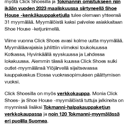
Tokmannin omistukseen niin
myötä Click Shoesilla ja
ikään vuoden 2023 maaliskuussa siirtyneellä Shoe
House -kenkäkauppaketjulla
tulee olemaan yhteensä
31 myymälää. Myymälöistä kaksi palvelee asiakkaitaan
Shoe House -ketjunimellä.
Viime vuonna Click Shoes avasi kolme uutta myymälää.
Myymäläavajaisia juhlittiin viimeksi toukokuussa
Kotkassa, Hyvinkäällä syyskuussa ja Lahdessa
lokakuussa. Aiemmin tässä kuussa Click Shoes sulki
outlet-myymälänsä Ylöjärvellä sijaitsevassa
kauppakeskus Elossa vuokrasopimuksen päättymisen
vuoksi.
verkkokauppa
Click Shoesilla on myös
. Monia Click
Shoes- ja Shoe House -myymälöistä tuttuja jalkineita on
Tokmanni-halpakauppaketjun
myynnissä lisäksi
verkkokaupassa
noin 120 Tokmanni-myymälässä
ja
eri puolilla Suomea
.