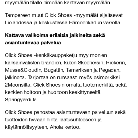
myymälän tilalle nimeään kantavan myymälän.
Tampereen muut Click Shoes -myymälät sijaitsevat
Lielahdessa ja keskustassa Hämeenkadun varrella.
Kattava valikoima erilaisia jalkineita sekä
asiantuntevaa palvelua
Click Shoes -kenkäkauppaketju myy monien
kansainvälisten brändien, kuten Skechersin, Riekerin,
Musse&Cloudin, Bugattin, Tamariksen ja Pegadan,
jalkineita. Tarjontaa on runsaasti myös esimerkiksi
2Moonsilta, Click Shoesin omalta tuotemerkiltä, sekä
kenkien hoitoon ja huoltoon keskittyneeltä
Springyardilta.
Click Shoes panostaa asiantuntevaan palveluun sekä
tuotteiden hyvään hinta-laatusuhteeseen ja
käytännöllisyyteen, Ahola kertoo.