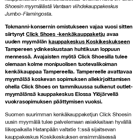
Shoesin myymälästä Vantaan viihdekauppakeskus
Jumbo-Flamingosta.
Tokmanni-konsernin omistukseen vajaa vuosi sitten
siirtynyt
Click Shoes -kenkäkauppaketju
avaa
uuden myymälän
kauppakeskus Koskikeskukseen
Tampereen ydinkeskustaan huhtikuun loppuun
mennessä. Avajaisten myötä Click Shoesilla tulee
olemaan kolme monipuolisen tuotevalikoiman
kenkäkauppaa Tampereella. Tampereelle avattavaa
myymälää koskevan sopimuksen allekirjoittamisen
ohella Click Shoes on tammikuussa sulkenut outlet-
myymälänsä kauppakeskus Elossa Ylöjärvellä
vuokrasopimuksen päättymisen vuoksi.
Suomen suurimman kenkäkauppaketjun Click Shoesin
uusin myymälä tulee palvelemaan asiakkaitaan hyvällä
liikepaikalla Hatanpään valtatie 1:ssä sijaitsevan
kauppakeskus Koskikeskuksen ensimmäisessä