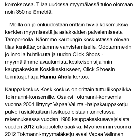
kerroksessa. Tilaa uudessa myymälässä tulee olemaan
noin 350 neliömetriä.
– Meillä on jo entuudestaan erittäin hyviä kokemuksia
kenkien myymisestä ja asiakkaiden palvelemisesta
Tampereella. Näemme kaupungin keskustassa olevan
tilaa kenkätarjontamme vahvistamiselle. Odotammekin
jo innolla huhtikuuta ja uuden Click Shoes -
myymälämme avautumista keskeisen sijainnin
kauppakeskus Koskikeskukseen, Click Shoesin
Hanna Ahola
toimitusjohtaja
kertoo.
Kauppakeskus Koskikeskus on erittäin tuttu liikepaikka
Tokmanni-konsernille. Osaksi Tokmanni-konsernia
vuonna 2004 liittynyt Vapaa Valinta -halpakauppaketju
palveli asiakkaitaan lasikupoleistaan tunnetussa
rakennuksessa vuoden 1988 kauppakeskusavajaisista
vuoden 2012 alkupuolelle saakka. Myöhemmin vuonna
2012 Tokmanni-myymäläketju avasi Vapaa Valinnan