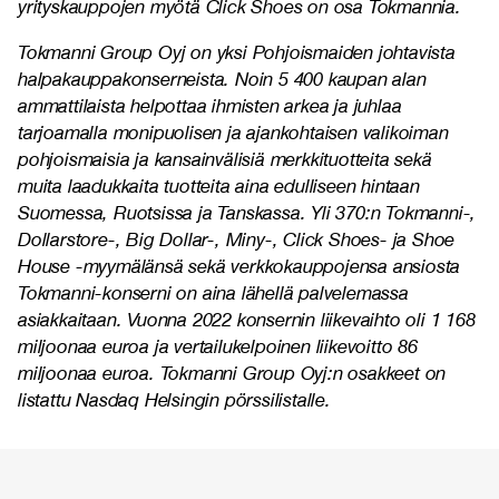
yrityskauppojen myötä Click Shoes on osa Tokmannia.
Tokmanni Group Oyj on yksi Pohjoismaiden johtavista
halpakauppakonserneista. Noin 5 400 kaupan alan
ammattilaista helpottaa ihmisten arkea ja juhlaa
tarjoamalla monipuolisen ja ajankohtaisen valikoiman
pohjoismaisia ja kansainvälisiä merkkituotteita sekä
muita laadukkaita tuotteita aina edulliseen hintaan
Suomessa, Ruotsissa ja Tanskassa. Yli 370:n Tokmanni-,
Dollarstore-, Big Dollar-, Miny-, Click Shoes- ja Shoe
House -myymälänsä sekä verkkokauppojensa ansiosta
Tokmanni-konserni on aina lähellä palvelemassa
asiakkaitaan. Vuonna 2022 konsernin liikevaihto oli 1 168
miljoonaa euroa ja vertailukelpoinen liikevoitto 86
miljoonaa euroa. Tokmanni Group Oyj:n osakkeet on
listattu Nasdaq Helsingin pörssilistalle.