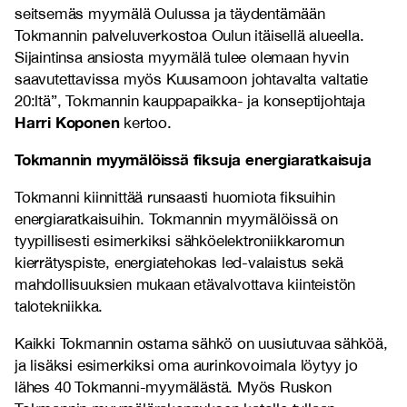
seitsemäs myymälä Oulussa ja täydentämään
Tokmannin palveluverkostoa Oulun itäisellä alueella.
Sijaintinsa ansiosta myymälä tulee olemaan hyvin
saavutettavissa myös Kuusamoon johtavalta valtatie
20:ltä”, Tokmannin kauppapaikka- ja konseptijohtaja
Harri Koponen
kertoo.
Tokmannin myymälöissä fiksuja energiaratkaisuja
Tokmanni kiinnittää runsaasti huomiota fiksuihin
energiaratkaisuihin. Tokmannin myymälöissä on
tyypillisesti esimerkiksi sähköelektroniikkaromun
kierrätyspiste, energiatehokas led-valaistus sekä
mahdollisuuksien mukaan etävalvottava kiinteistön
talotekniikka.
Kaikki Tokmannin ostama sähkö on uusiutuvaa sähköä,
ja lisäksi esimerkiksi oma aurinkovoimala löytyy jo
lähes 40 Tokmanni-myymälästä. Myös Ruskon