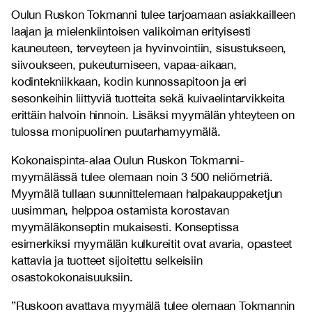
Oulun Ruskon Tokmanni tulee tarjoamaan asiakkailleen
laajan ja mielenkiintoisen valikoiman erityisesti
kauneuteen, terveyteen ja hyvinvointiin, sisustukseen,
siivoukseen, pukeutumiseen, vapaa-aikaan,
kodintekniikkaan, kodin kunnossapitoon ja eri
sesonkeihin liittyviä tuotteita sekä kuivaelintarvikkeita
erittäin halvoin hinnoin. Lisäksi myymälän yhteyteen on
tulossa monipuolinen puutarhamyymälä.
Kokonaispinta-alaa Oulun Ruskon Tokmanni-
myymälässä tulee olemaan noin 3 500 neliömetriä.
Myymälä tullaan suunnittelemaan halpakauppaketjun
uusimman, helppoa ostamista korostavan
myymäläkonseptin mukaisesti. Konseptissa
esimerkiksi myymälän kulkureitit ovat avaria, opasteet
kattavia ja tuotteet sijoitettu selkeisiin
osastokokonaisuuksiin.
”Ruskoon avattava myymälä tulee olemaan Tokmannin