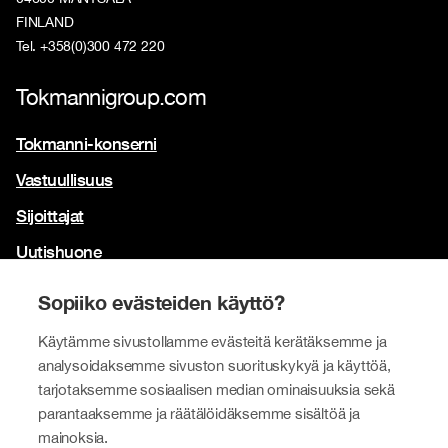
FINLAND
Tel. +358(0)300 472 220
Tokmannigroup.com
Tokmanni-konserni
Vastuullisuus
Sijoittajat
Uutishuone
Yhteystiedot
Sopiiko evästeiden käyttö?
Brändimme
Käytämme sivustollamme evästeitä kerätäksemme ja
Tokmanni
analysoidaksemme sivuston suorituskykyä ja käyttöä,
tarjotaksemme sosiaalisen median ominaisuuksia sekä
SPAR Suomi
parantaaksemme ja räätälöidäksemme sisältöä ja
Click Shoes ja Shoe House
mainoksia.