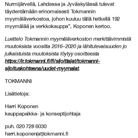
Nurmijärvellä, Lahdessa ja Jyväskylässä tulevat
täydentämään erinomaisesti Tokmannin
myymäläverkostoa, johon kuuluu tällä hetkellä 192
myymälää ja verkkokauppa”,
Koponen kertoo.
Luettelo Tokmannin myymäläverkoston merkittävimmistä
muutoksista vuosilta 2016–2020
ja lähitulevaisuuden jo
julkaistuista muutoksista löytyy osoitteesta
https://ir.tokmanni.fi/fi/sijoittajat/tokmanni-
sijoituskohteena/uudet-myymalat
.
TOKMANNI
Lisätietoja:
Harri Koponen
kauppapaikka- ja konseptijohtaja
puh. 020 728 6030
harri.koponen(at)tokmanni.fi