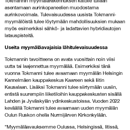
Tokmannin myymälärakennuksen katolle tullaan
asentamaan aurinkopaneelien muodostama
aurinkovoimala. Tulevaisuudessa uusista Tokmanni-
myymälöistä tulee löytymään mahdollisuuksien mukaan
myös esimerkiksi sähkö- ja ladattavien hybridiautojen
latauspisteitä.
Useita myymäläavajaisia lähitulevaisuudessa
Tokmannin tavoitteena on avata vuosittain noin viisi
uutta tai laajennettua myymälää. Esimerkiksi tänä
vuonna Tokmanni tulee avaamaan myymälän Helsingin
Kannelmäen kauppakeskus Kaareen sekä Iiitin
Kausalaan. Lisäksi Tokmanni tulee siirtymään uusiin,
entistä suurempiin liiketiloihin kauppakeskusten sisällä
Lahden ja Jyväskylän ydinkeskustoissa.
Vuoden 2022
keväällä Tokmanni tulee avaamaan uuden myymälän
Oulun Ruskon ohella Nurmijärven Kirkonkylään.
“Myymäläavauksemme Oulussa, Helsingissä, Iitissä,