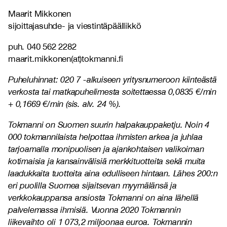
Maarit Mikkonen
sijoittajasuhde- ja viestintäpäällikkö
puh. 040 562 2282
maarit.mikkonen(at)tokmanni.fi
Puheluhinnat: 020 7 -alkuiseen yritysnumeroon kiinteästä
verkosta tai matkapuhelimesta soitettaessa 0,0835 €/min
+ 0,1669 €/min (sis. alv. 24 %).
Tokmanni on Suomen suurin halpakauppaketju. Noin 4
000 tokmannilaista helpottaa ihmisten arkea ja juhlaa
tarjoamalla monipuolisen ja ajankohtaisen valikoiman
kotimaisia ja kansainvälisiä merkkituotteita sekä muita
laadukkaita tuotteita aina edulliseen hintaan. Lähes 200:n
eri puolilla Suomea sijaitsevan myymälänsä ja
verkkokauppansa ansiosta Tokmanni on aina lähellä
palvelemassa ihmisiä. Vuonna 2020 Tokmannin
liikevaihto oli 1 073,2 miljoonaa euroa. Tokmannin