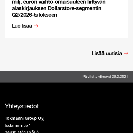
milj. euron vaihto-omaisuuteen liittyvän
alaskirjauksen Dollarstore-segmentin
Q2/2026-tulokseen
Lue lisää
Lisää uutisia
Päivitetty viimeksi 25.2.2021
Yhteystiedot
Tokmanni Group Oyj
Isolammintie 1
04600 MÄNTSÄLÄ