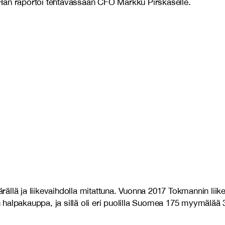
 Hän raportoi tehtävässään CFO Markku Pirskaselle.
ja liikevaihdolla mitattuna. Vuonna 2017 Tokmannin liikevai
halpakauppa, ja sillä oli eri puolilla Suomea 175 myymälää 