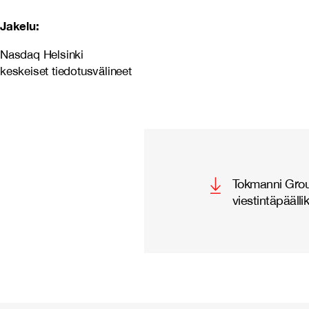
Jakelu:
Nasdaq Helsinki
keskeiset tiedotusvälineet
Tokmanni Group
viestintäpäälli