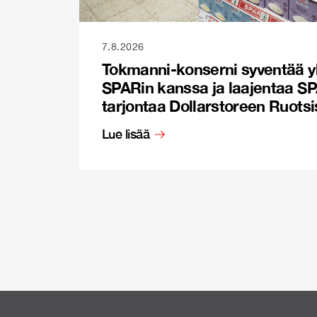
7.8.2026
Tokmanni-konserni syventää y
SPARin kanssa ja laajentaa S
tarjontaa Dollarstoreen Ruots
Lue lisää