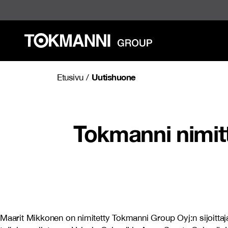
Siirry
sisältöön
Uutishuone
Etusivu
/
Tokmanni nimitt
Maarit Mikkonen on nimitetty Tokmanni Group Oyj:n sijoittaja