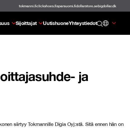
tokmanni.fi
clickshoes.fi
sparsuomi.fi
dollarstore.se
bigdollar.dk
isuus
Sijoittajat
Uutishuone
Yhteystiedot
oittajasuhde- ja
konen siirtyy Tokmannille Digia Oyj:stä. Sitä ennen hän on