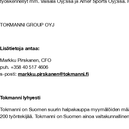
työskennellyt mm. Vaisala Oyj:ssä ja Amer Sports Oyj:ssä.
TOKMANNI GROUP OYJ
Lisätietoja antaa:
Markku Pirskanen, CFO
puh. +358 40 517 4606
markku.pirskanen@tokmanni.fi
s-posti:
Tokmanni lyhyesti
Tokmanni on Suomen suurin halpakauppa myymälöiden määrällä 
200 työntekijää. Tokmanni on Suomen ainoa valtakunnallinen 