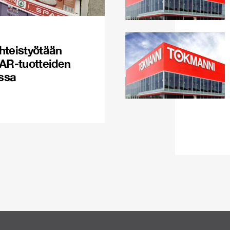
hteistyötään
PAR-tuotteiden
issa