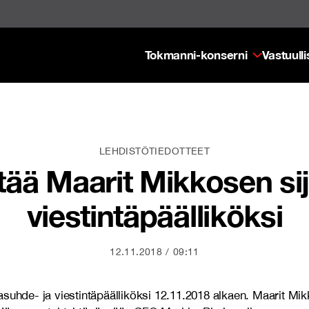
Tokmanni-konserni
Vastuull
LEHDISTÖTIEDOTTEET
ää Maarit Mikkosen sij
viestintäpäälliköksi
12.11.2018
09:11
suhde- ja viestintäpäälliköksi 12.11.2018 alkaen. Maarit Mik