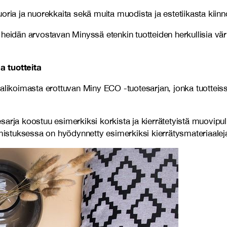
oria ja nuorekkaita sekä muita muodista ja estetiikasta kiinn
heidän arvostavan Minyssä etenkin tuotteiden herkullisia vär
a tuotteita
alikoimasta erottuvan Miny ECO -tuotesarjan, jonka tuotteiss
arja koostuu esimerkiksi korkista ja kierrätetyistä muovipul
lmistuksessa on hyödynnetty esimerkiksi kierrätysmateriaalej