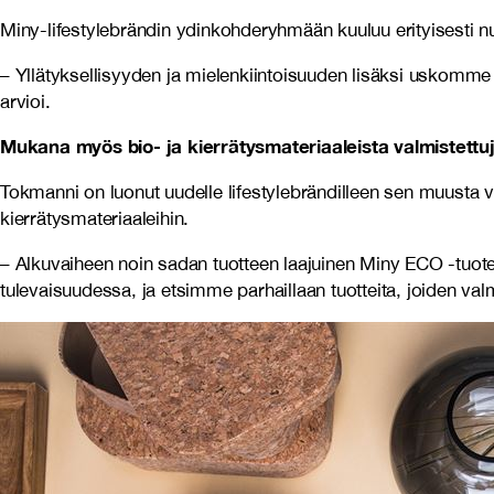
Miny-lifestylebrändin ydinkohderyhmään kuuluu erityisesti nu
– Yllätyksellisyyden ja mielenkiintoisuuden lisäksi uskomme 
arvioi.
Mukana myös bio- ja kierrätysmateriaaleista valmistettuj
Tokmanni on luonut uudelle lifestylebrändilleen sen muusta v
kierrätysmateriaaleihin.
– Alkuvaiheen noin sadan tuotteen laajuinen Miny ECO -tuotes
tulevaisuudessa, ja etsimme parhaillaan tuotteita, joiden va