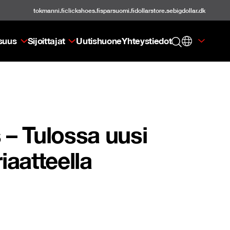
tokmanni.fi
clickshoes.fi
sparsuomi.fi
dollarstore.se
bigdollar.dk
isuus
Sijoittajat
Uutishuone
Yhteystiedot
 – Tulossa uusi
iaatteella