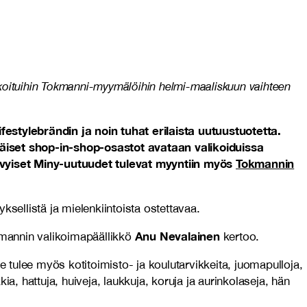
likoituihin Tokmanni-myymälöihin helmi-maaliskuun vaihteen
stylebrändin ja noin tuhat erilaista uutuustuotetta.
äiset shop-in-shop-osastot avataan valikoiduissa
vyiset Miny-uutuudet tulevat myyntiin myös
Tokmannin
yksellistä ja mielenkiintoista ostettavaa.
Anu Nevalainen
okmannin valikoimapäällikkö
kertoo.
e tulee myös kotitoimisto- ja koulutarvikkeita, juomapulloja,
ia, hattuja, huiveja, laukkuja, koruja ja aurinkolaseja
, hän