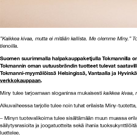
”Kaikkea kivaa, mutta ei mitään kallista. Me olemme Miny.” To
tienoilla.
Suomen suurimmalla halpakauppaketjulla Tokmannilla on jä
Tokmannin oman uutuusbrändin tuotteet tulevat saatavill
Tokmanni-myymälöissä Helsingissä, Vantaalla ja Hyvink
verkkokauppaan
.
Miny tulee tarjoamaan sloganinsa mukaisesti
kaikkea kivaa, 
Alkuvaiheessa tarjolle tulee noin tuhat erilaista Miny-tuot
– Minyn tuotevalikoima tulee sisältämään muun muassa erilaisi
säilytysrasioita ja joogatuotteita sekä ihania tuoksukynttilöi
luettelee.