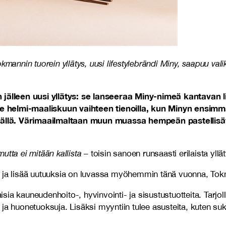
kmannin tuorein yllätys, uusi lifestylebrändi Miny, saapuu va
lleen uusi yllätys: se lanseeraa Miny-nimeä kantavan life
e helmi-maaliskuun vaihteen tienoilla, kun Minyn ensimm
äällä. Värimaailmaltaan muun muassa hempeän pastellisä
mutta ei mitään kallista
– toisin sanoen runsaasti erilaista yllät
etta, ja lisää uutuuksia on luvassa myöhemmin tänä vuonna, T
a kauneudenhoito-, hyvinvointi- ja sisustustuotteita. Tarjoll
tä ja huonetuoksuja.
Lisäksi myyntiin tulee asusteita, kuten sukk