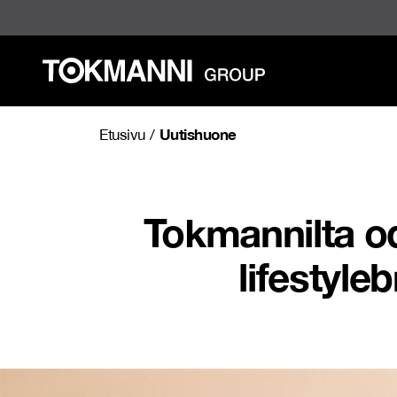
Siirry
sisältöön
Uutishuone
Etusivu
/
Tokmannilta od
lifestyle