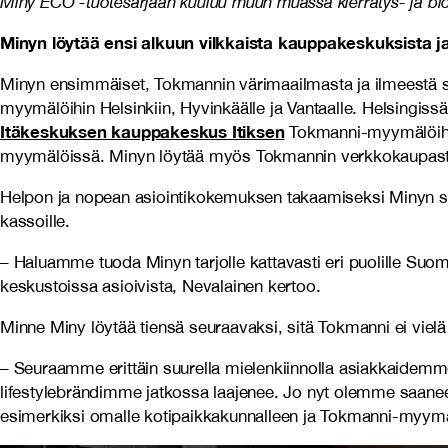
Miny ECO -tuotesarjaan kuuluu muun muassa kierrätys- ja biomat
Minyn löytää ensi alkuun vilkkaista kauppakeskuksista j
Minyn ensimmäiset, Tokmannin värimaailmasta ja ilmeestä se
myymälöihin Helsinkiin, Hyvinkäälle ja Vantaalle. Helsingissä
Itäkeskuksen kauppakeskus Itiksen
Tokmanni-myymälöihin
myymälöissä. Minyn löytää myös Tokmannin verkkokaupast
Helpon ja nopean asiointikokemuksen takaamiseksi Minyn sho
kassoille.
– Haluamme tuoda Minyn tarjolle kattavasti eri puolille Suo
keskustoissa asioivista, Nevalainen kertoo.
Minne Miny löytää tiensä seuraavaksi, sitä Tokmanni ei vielä 
– Seuraamme erittäin suurella mielenkiinnolla asiakkaidemme
lifestylebrändimme jatkossa laajenee. Jo nyt olemme saaneet r
esimerkiksi omalle kotipaikkakunnalleen ja Tokmanni-myymä