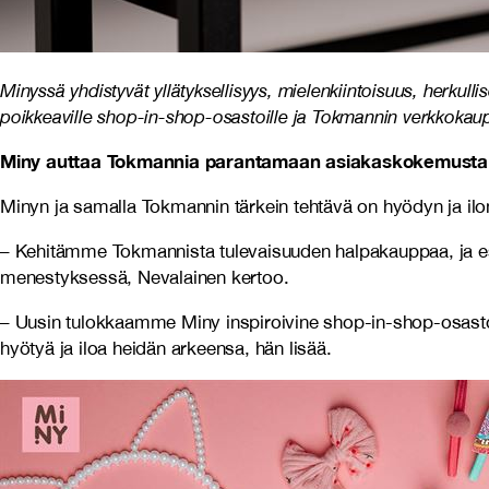
Minyssä yhdistyvät yllätyksellisyys, mielenkiintoisuus, herkul
poikkeaville shop-in-shop-osastoille ja Tokmannin verkkokau
Miny auttaa Tokmannia parantamaan asiakaskokemusta
Minyn ja samalla Tokmannin tärkein tehtävä on hyödyn ja ilon
– Kehitämme Tokmannista tulevaisuuden halpakauppaa, ja esi
menestyksessä, Nevalainen kertoo.
– Uusin tulokkaamme Miny inspiroivine shop-in-shop-osastoi
hyötyä ja iloa heidän arkeensa, hän lisää.