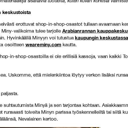
eriaaleja sisältäviä tuotteita, kuten kuvan korkista valmistett
a keskustoista
lvästi erottuvat shop-in-shop-osastot tullaan avaamaan kesk
Arabianrannan kauppakesku
 Miny-valikoima tulee tarjolle
kaupungin keskustass
. Hyvinkäällä Minyyn voi tutustua
weareminy.com
a osoitteen
kautta.
p-in-shop-osastoilla ei ole erillisiä kassoja, vaan kaikki
mea. Uskomme, että mielenkiintoa löytyy verkon lisäksi runsa
paljasta.
 suhtautumista Minyä ja sen tarjontaa kohtaan. Asiakkaamme 
unsaasti toiveita Minyn parissa työskennelleiltä tai siitä kuu
läänsä, Nevalainen kertoo.