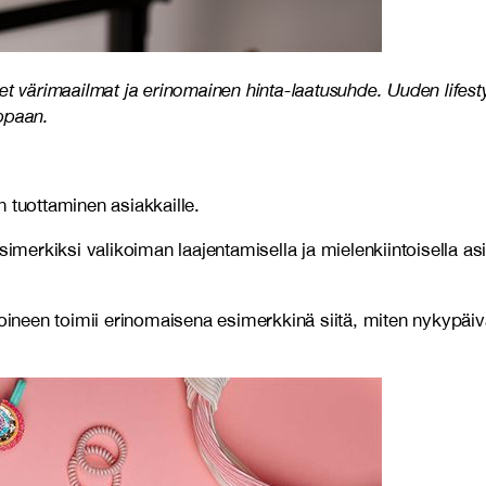
liset värimaailmat ja erinomainen hinta-laatusuhde. Uuden lifes
ppaan.
 tuottaminen asiakkaille.
merkiksi valikoiman laajentamisella ja mielenkiintoisella a
neen toimii erinomaisena esimerkkinä siitä, miten nykypäivä