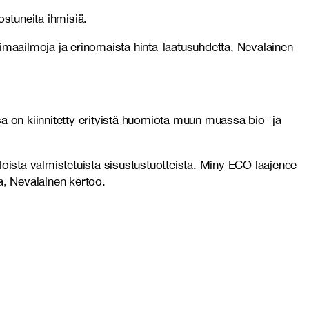
ostuneita ihmisiä.
imaailmoja ja erinomaista hinta-laatusuhdetta, Nevalainen
a on kiinnitetty erityistä huomiota muun muassa bio- ja
loista valmistetuista sisustustuotteista. Miny ECO laajenee
a, Nevalainen kertoo.