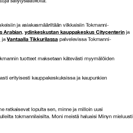
uja säilytyslaatikoita.
eisiin ja asiakasmääriltään vilkkaisiin Tokmanni-
s Arabian
ydinkeskustan kauppakeskus Citycenterin
,
ja
a
Vantaalla Tikkurilassa
ja
palvelevissa Tokmanni-
 Tokmannin tuotteet maksetaan kätevästi myymälöiden
asti erityisesti kauppakeskuksissa ja kaupunkien
ratkaisevat lopulta sen, minne ja milloin uusi
lleilta tokmannilaisilta. Moni meistä haluaisi Minyn mieluusti