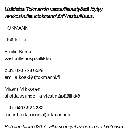
Lisätietoa Tokmannin vastuullisuustyöstä löytyy
verkkosivuilta
ir.tokmanni.fi/fi/vastuullisuus
.
TOKMANNI
Lisätietoja:
Emilia Koski
vastuullisuuspäällikkö
puh. 020 728 6529
emilia.koski(at)tokmanni.fi
Maarit Mikkonen
sijoittajasuhde- ja viestintäpäällikkö
puh. 040 562 2282
maarit.mikkonen(at)tokmanni.fi
Puhelun hinta 020 7 -alkuiseen yritysnumeroon kiinteästä