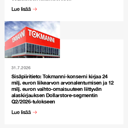
Lue lisää
31.7.2026
Sisäpiiritieto: Tokmanni-konserni kirjaa 24
milj. euron liikearvon arvonalentumisen ja 12
milj. euron vaihto-omaisuuteen liittyvän
alaskirjauksen Dollarstore-segmentin
Q2/2026-tulokseen
Lue lisää