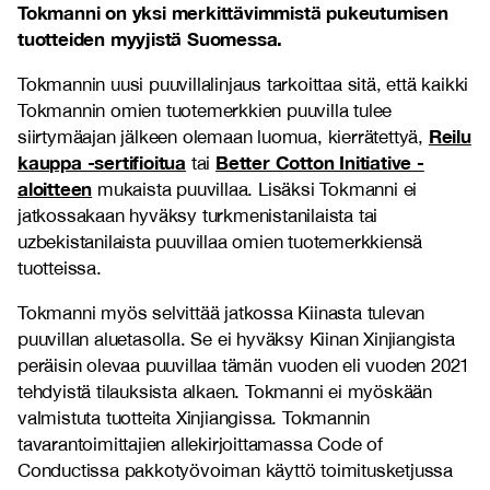
Tokmanni on yksi merkittävimmistä pukeutumisen
tuotteiden myyjistä Suomessa.
Tokmannin uusi puuvillalinjaus tarkoittaa sitä, että kaikki
Tokmannin omien tuotemerkkien puuvilla tulee
Reilu
siirtymäajan jälkeen olemaan luomua, kierrätettyä,
kauppa -sertifioitua
Better Cotton Initiative -
tai
aloitteen
mukaista puuvillaa. Lisäksi Tokmanni ei
jatkossakaan hyväksy turkmenistanilaista tai
uzbekistanilaista puuvillaa omien tuotemerkkiensä
tuotteissa.
Tokmanni myös selvittää jatkossa Kiinasta tulevan
puuvillan aluetasolla. Se ei hyväksy Kiinan Xinjiangista
peräisin olevaa puuvillaa tämän vuoden eli vuoden 2021
tehdyistä tilauksista alkaen. Tokmanni ei myöskään
valmistuta tuotteita Xinjiangissa. Tokmannin
tavarantoimittajien allekirjoittamassa Code of
Conductissa pakkotyövoiman käyttö toimitusketjussa