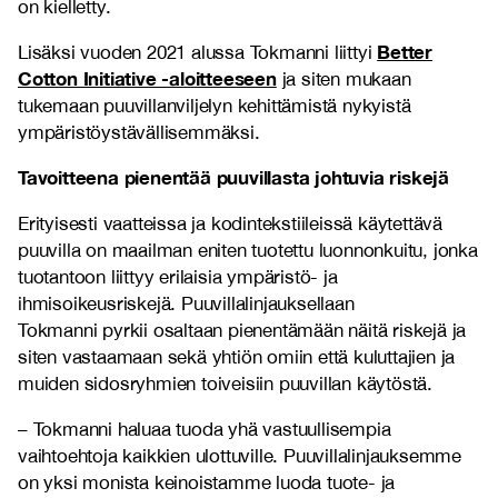
on kielletty.
Better
Lisäksi vuoden 2021 alussa Tokmanni liittyi
Cotton Initiative -aloitteeseen
ja siten mukaan
tukemaan puuvillanviljelyn kehittämistä nykyistä
ympäristöystävällisemmäksi.
Tavoitteena pienentää puuvillasta johtuvia riskejä
Erityisesti vaatteissa ja kodintekstiileissä käytettävä
puuvilla on maailman eniten tuotettu luonnonkuitu, jonka
tuotantoon liittyy erilaisia ympäristö- ja
ihmisoikeusriskejä. Puuvillalinjauksellaan
Tokmanni pyrkii osaltaan pienentämään näitä riskejä ja
siten vastaamaan sekä yhtiön omiin että kuluttajien ja
muiden sidosryhmien toiveisiin puuvillan käytöstä.
– Tokmanni haluaa tuoda yhä vastuullisempia
vaihtoehtoja kaikkien ulottuville. Puuvillalinjauksemme
on yksi monista keinoistamme luoda tuote- ja