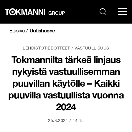
Siirry
sisältöön
Uutishuone
Etusivu
/
LEHDISTÖTIEDOTTEET
VASTUULLISUUS
Tokmannilta tärkeä linjaus
nykyistä vastuullisemman
puuvillan käytölle – Kaikki
puuvilla vastuullista vuonna
2024
25.3.2021
14:15