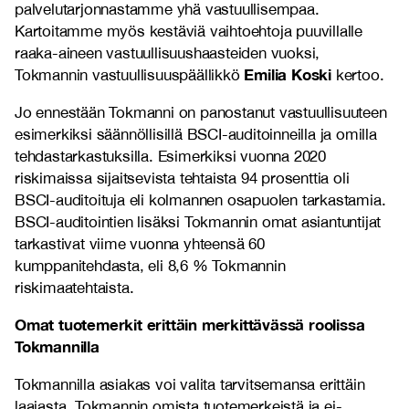
palvelutarjonnastamme yhä vastuullisempaa.
Kartoitamme myös kestäviä vaihtoehtoja puuvillalle
raaka-aineen vastuullisuushaasteiden vuoksi,
Emilia Koski
Tokmannin vastuullisuuspäällikkö
kertoo.
Jo ennestään Tokmanni on panostanut vastuullisuuteen
esimerkiksi säännöllisillä BSCI-auditoinneilla ja omilla
tehdastarkastuksilla. Esimerkiksi vuonna 2020
riskimaissa sijaitsevista tehtaista 94 prosenttia oli
BSCI-auditoituja eli kolmannen osapuolen tarkastamia.
BSCI-auditointien lisäksi Tokmannin omat asiantuntijat
tarkastivat viime vuonna yhteensä 60
kumppanitehdasta, eli 8,6 % Tokmannin
riskimaatehtaista.
Omat tuotemerkit erittäin merkittävässä roolissa
Tokmannilla
T
okmannilla asiakas voi valita tarvitsemansa erittäin
laajasta, Tokmannin omista tuotemerkeistä ja ei-