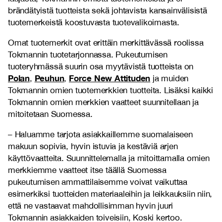
brändätyistä tuotteista sekä johtavista kansainvälisistä
tuotemerkeistä koostuvasta tuotevalikoimasta.
Omat tuotemerkit ovat erittäin merkittävässä roolissa
Tokmannin tuotetarjonnassa. Pukeutumisen
tuoteryhmässä suurin osa myytävistä tuotteista on
Polan
Peuhun
Force New Attituden
,
,
ja muiden
Tokmannin omien tuotemerkkien tuotteita. Lisäksi kaikki
Tokmannin omien merkkien vaatteet suunnitellaan ja
mitoitetaan Suomessa.
– Haluamme tarjota asiakkaillemme suomalaiseen
makuun sopivia, hyvin istuvia ja kestäviä arjen
käyttövaatteita. Suunnittelemalla ja mitoittamalla omien
merkkiemme vaatteet itse täällä Suomessa
pukeutumisen ammattilaisemme voivat vaikuttaa
esimerkiksi tuotteiden materiaaleihin ja leikkauksiin niin,
että ne vastaavat mahdollisimman hyvin juuri
Tokmannin asiakkaiden toiveisiin, Koski kertoo.