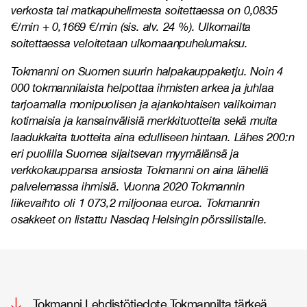
verkosta tai matkapuhelimesta soitettaessa on 0,0835
€/min + 0,1669 €/min (sis. alv. 24 %). Ulkomailta
soitettaessa veloitetaan ulkomaanpuhelumaksu.
Tokmanni on Suomen suurin halpakauppaketju. Noin 4
000 tokmannilaista helpottaa ihmisten arkea ja juhlaa
tarjoamalla monipuolisen ja ajankohtaisen valikoiman
kotimaisia ja kansainvälisiä merkkituotteita sekä muita
laadukkaita tuotteita aina edulliseen hintaan. Lähes 200:n
eri puolilla Suomea sijaitsevan myymälänsä ja
verkkokauppansa ansiosta Tokmanni on aina lähellä
palvelemassa ihmisiä. Vuonna 2020 Tokmannin
liikevaihto oli 1 073,2 miljoonaa euroa. Tokmannin
osakkeet on listattu Nasdaq Helsingin pörssilistalle.
Tokmanni Lehdistötiedote Tokmannilta tärkeä