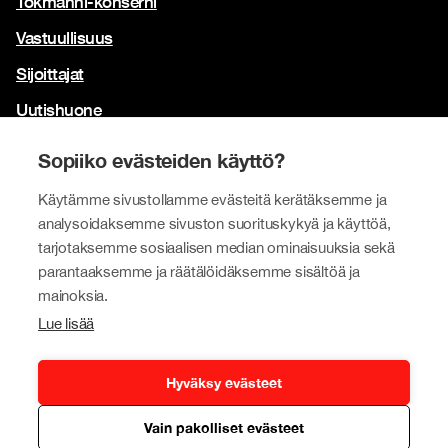
Tokmanni-konserni
Vastuullisuus
Sijoittajat
Uutishuone
Yhteystiedot
Sopiiko evästeiden käyttö?
Brändimme
Käytämme sivustollamme evästeitä kerätäksemme ja
Tokmanni
analysoidaksemme sivuston suorituskykyä ja käyttöä,
tarjotaksemme sosiaalisen median ominaisuuksia sekä
SPAR Suomi
parantaaksemme ja räätälöidäksemme sisältöä ja
Click Shoes ja Shoe House
mainoksia.
Lue lisää
Dollarstore
Big Dollar
Hyväksy evästeet
Vain pakolliset evästeet