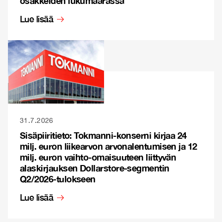
osakkeiden lukumäärässä
Lue lisää
31.7.2026
Sisäpiiritieto: Tokmanni-konserni kirjaa 24
milj. euron liikearvon arvonalentumisen ja 12
milj. euron vaihto-omaisuuteen liittyvän
alaskirjauksen Dollarstore-segmentin
Q2/2026-tulokseen
Lue lisää