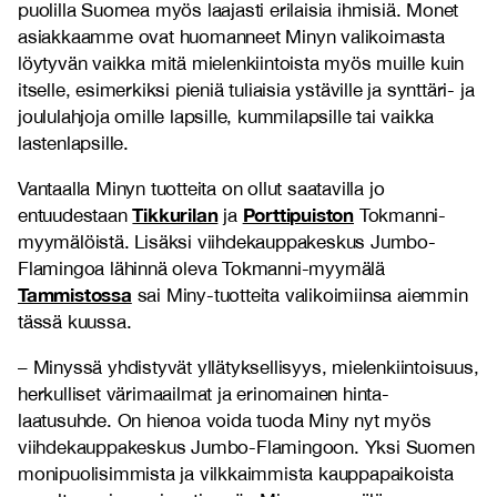
puolilla Suomea myös laajasti erilaisia ihmisiä. Monet
asiakkaamme ovat huomanneet Minyn valikoimasta
löytyvän vaikka mitä mielenkiintoista myös muille kuin
itselle, esimerkiksi pieniä tuliaisia ystäville ja synttäri- ja
joululahjoja omille lapsille, kummilapsille tai vaikka
lastenlapsille.
Vantaalla Minyn tuotteita on ollut saatavilla jo
Tikkurilan
Porttipuiston
entuudestaan
ja
Tokmanni-
myymälöistä. Lisäksi viihdekauppakeskus Jumbo-
Flamingoa lähinnä oleva Tokmanni-myymälä
Tammistossa
sai Miny-tuotteita valikoimiinsa aiemmin
tässä kuussa.
– Minyssä yhdistyvät yllätyksellisyys, mielenkiintoisuus,
herkulliset värimaailmat ja erinomainen hinta-
laatusuhde. On hienoa voida tuoda Miny nyt myös
viihdekauppakeskus Jumbo-Flamingoon. Yksi Suomen
monipuolisimmista ja vilkkaimmista kauppapaikoista