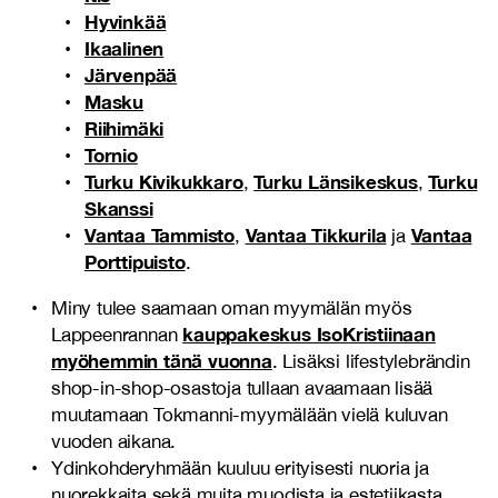
Hyvinkää
Ikaalinen
Järvenpää
Masku
Riihimäki
Tornio
Turku Kivikukkaro
Turku Länsikeskus
Turku
,
,
Skanssi
Vantaa Tammisto
Vantaa Tikkurila
Vantaa
,
ja
Porttipuisto
.
Miny tulee saamaan oman myymälän myös
kauppakeskus IsoKristiinaan
Lappeenrannan
myöhemmin tänä vuonna
. Lisäksi lifestylebrändin
shop-in-shop-osastoja tullaan avaamaan lisää
muutamaan Tokmanni-myymälään vielä kuluvan
vuoden aikana.
Ydinkohderyhmään kuuluu erityisesti nuoria ja
nuorekkaita sekä muita muodista ja estetiikasta