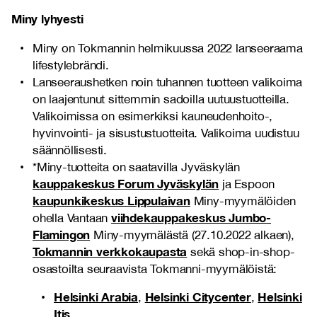
Miny lyhyesti
Miny on Tokmannin helmikuussa 2022 lanseeraama
lifestylebrändi.
Lanseeraushetken noin tuhannen tuotteen valikoima
on laajentunut sittemmin sadoilla uutuustuotteilla.
Valikoimissa on esimerkiksi kauneudenhoito-,
hyvinvointi- ja sisustustuotteita. Valikoima uudistuu
säännöllisesti.
*Miny-tuotteita on saatavilla Jyväskylän
kauppakeskus Forum Jyväskylän
ja Espoon
kaupunkikeskus Lippulaivan
Miny-myymälöiden
viihdekauppakeskus Jumbo-
ohella Vantaan
Flamingon
Miny-myymälästä (27.10.2022 alkaen),
Tokmannin verkkokaupasta
sekä shop-in-shop-
osastoilta seuraavista Tokmanni-myymälöistä:
Helsinki Arabia
Helsinki Citycenter
Helsinki
,
,
Itis