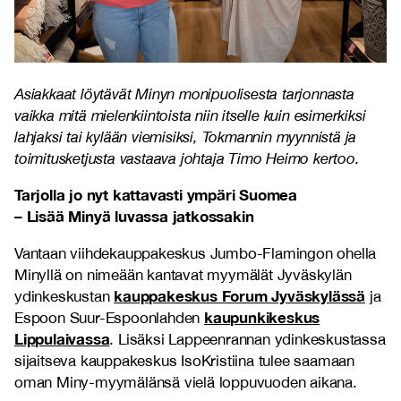
Asiakkaat löytävät Minyn monipuolisesta tarjonnasta
vaikka mitä mielenkiintoista niin itselle kuin esimerkiksi
lahjaksi tai kylään viemisiksi, Tokmannin myynnistä ja
toimitusketjusta vastaava johtaja Timo Heimo kertoo.
Tarjolla jo nyt kattavasti ympäri Suomea
– Lisää Minyä luvassa jatkossakin
Vantaan viihdekauppakeskus Jumbo-Flamingon ohella
Minyllä on nimeään kantavat myymälät Jyväskylän
kauppakeskus Forum Jyväskylässä
ydinkeskustan
ja
kaupunkikeskus
Espoon Suur-Espoonlahden
Lippulaivassa
. Lisäksi Lappeenrannan ydinkeskustassa
sijaitseva kauppakeskus IsoKristiina tulee saamaan
oman Miny-myymälänsä vielä loppuvuoden aikana.