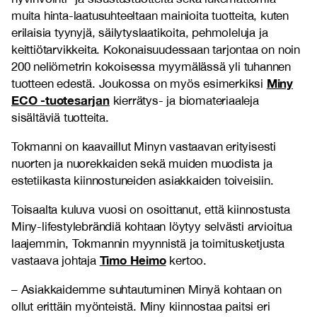
muita hinta-laatusuhteeltaan mainioita tuotteita, kuten
erilaisia tyynyjä, säilytyslaatikoita, pehmoleluja ja
keittiötarvikkeita. Kokonaisuudessaan tarjontaa on noin
200 neliömetrin kokoisessa myymälässä yli tuhannen
Miny
tuotteen edestä. Joukossa on myös esimerkiksi
ECO -tuotesarjan
kierrätys- ja biomateriaaleja
sisältäviä tuotteita.
Tokmanni on kaavaillut Minyn vastaavan erityisesti
nuorten ja nuorekkaiden sekä muiden muodista ja
estetiikasta kiinnostuneiden asiakkaiden toiveisiin.
Toisaalta kuluva vuosi on osoittanut, että kiinnostusta
Miny-lifestylebrändiä kohtaan löytyy selvästi arvioitua
laajemmin, Tokmannin myynnistä ja toimitusketjusta
Timo Heimo
vastaava johtaja
kertoo.
– Asiakkaidemme suhtautuminen Minyä kohtaan on
ollut erittäin myönteistä. Miny kiinnostaa paitsi eri