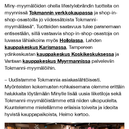
Miny-myymälöiden ohella lifestylebrändin tuotteita on
Tokmannin verkkokaupassa
myynnissä
ja shop-in-
shop-osastoilla jo viidessätoista Tokmanni-
myymälässä*. Tuotteiden saatavuus tulee paranemaan
entisestään, sillä vastaavia shop-in-shop-osastoja on
Hollolassa
luvassa lähiaikoina myös
, Lahden
kauppakeskus Karismassa
, Tampereen
kauppakeskus Koskikeskuksessa
ydinkeskustan
ja
kauppakeskus Myyrmannissa
Vantaan
palveleviin
Tokmanni-myymälöihin.
– Uudistamme Tokmannia asiakaslähtöisesti.
Myönteisten kokemusten rohkaisemana olemme erittäin
halukkaita löytämään Minylle lisää uusia liiketiloja sekä
Tokmanni-myymälöistämme että niiden ulkopuolelta.
Kuuntelemme mielellämme erilaisia toiveita ja ideoita
hyvistä kauppapaikoista, Heimo kertoo.