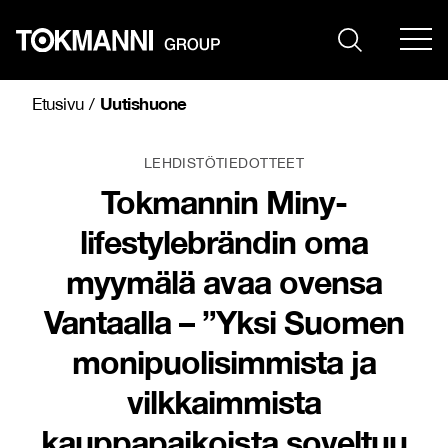
Siirry
sisältöön
Uutishuone
Etusivu
/
LEHDISTÖTIEDOTTEET
Tokmannin Miny-
lifestylebrändin oma
myymälä avaa ovensa
Vantaalla – ”Yksi Suomen
monipuolisimmista ja
vilkkaimmista
kauppapaikoista soveltuu