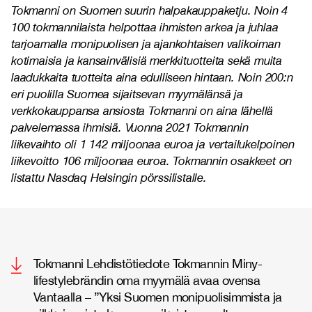
Tokmanni on Suomen suurin halpakauppaketju. Noin 4
100 tokmannilaista helpottaa ihmisten arkea ja juhlaa
tarjoamalla monipuolisen ja ajankohtaisen valikoiman
kotimaisia ja kansainvälisiä merkkituotteita sekä muita
laadukkaita tuotteita aina edulliseen hintaan. Noin 200:n
eri puolilla Suomea sijaitsevan myymälänsä ja
verkkokauppansa ansiosta Tokmanni on aina lähellä
palvelemassa ihmisiä. Vuonna 2021 Tokmannin
liikevaihto oli 1 142 miljoonaa euroa ja vertailukelpoinen
liikevoitto 106 miljoonaa euroa. Tokmannin osakkeet on
listattu Nasdaq Helsingin pörssilistalle.
Tokmanni Lehdistötiedote Tokmannin Miny-
lifestylebrändin oma myymälä avaa ovensa
Vantaalla – ”Yksi Suomen monipuolisimmista ja