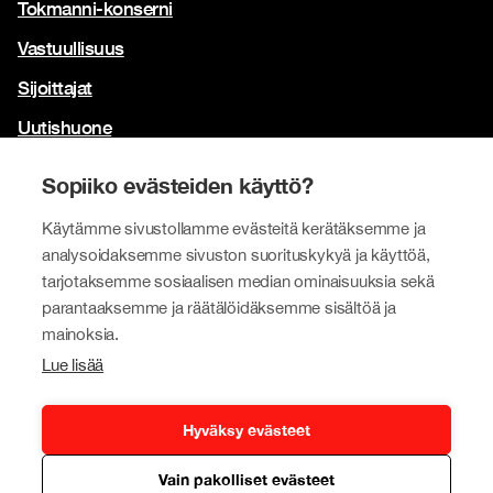
Tokmanni-konserni
Vastuullisuus
Sijoittajat
Uutishuone
Yhteystiedot
Sopiiko evästeiden käyttö?
Brändimme
Käytämme sivustollamme evästeitä kerätäksemme ja
Tokmanni
analysoidaksemme sivuston suorituskykyä ja käyttöä,
tarjotaksemme sosiaalisen median ominaisuuksia sekä
SPAR Suomi
parantaaksemme ja räätälöidäksemme sisältöä ja
Click Shoes ja Shoe House
mainoksia.
Lue lisää
Dollarstore
Big Dollar
Hyväksy evästeet
Vain pakolliset evästeet