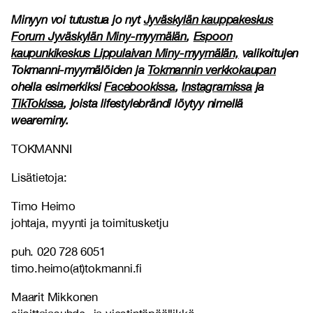
Minyyn voi tutustua jo nyt
Jyväskylän kauppakeskus
Forum Jyväskylän Miny-myymälän
,
Espoon
kaupunkikeskus Lippulaivan Miny-myymälän,
valikoitujen
Tokmanni-myymälöiden ja
Tokmannin verkkokaupan
ohella esimerkiksi
Facebookissa
,
Instagramissa
ja
TikTokissa
, joista lifestylebrändi löytyy nimellä
weareminy.
TOKMANNI
Lisätietoja:
Timo Heimo
johtaja, myynti ja toimitusketju
puh. 020 728 6051
timo.heimo(at)tokmanni.fi
Maarit Mikkonen