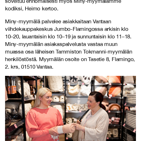
soveltuu erinomaisesti myös Miny-myymälämme
kodiksi, Heimo kertoo.
Miny-myymälä palvelee asiakkaitaan Vantaan
viihdekauppakeskus Jumbo-Flamingossa arkisin klo
10–20, lauantaisin klo 10–19 ja sunnuntaisin klo 11–18.
Miny-myymälän asiakaspalvelusta vastaa muun
muassa osa läheisen Tammiston Tokmanni-myymälän
henkilöstöstä. Myymälän osoite on Tasetie 8, Flamingo,
2. krs, 01510 Vantaa.