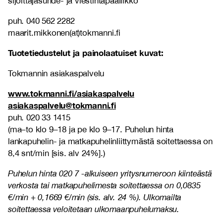
sijoittajasuhde- ja viestintäpäällikkö
puh. 040 562 2282
maarit.mikkonen(at)tokmanni.fi
Tuotetiedustelut ja painolaatuiset kuvat:
Tokmannin asiakaspalvelu
www.tokmanni.fi/asiakaspalvelu
asiakaspalvelu@tokmanni.fi
puh. 020 33 1415
(ma–to klo 9–18 ja pe klo 9–17. Puhelun hinta
lankapuhelin- ja matkapuhelinliittymästä soitettaessa on
8,4 snt/min [sis. alv 24%].)
Puhelun hinta 020 7 -alkuiseen yritysnumeroon kiinteästä
verkosta tai matkapuhelimesta soitettaessa on 0,0835
€/min + 0,1669 €/min (sis. alv. 24 %). Ulkomailta
soitettaessa veloitetaan ulkomaanpuhelumaksu.