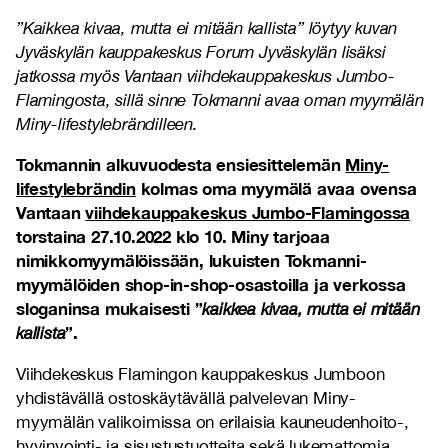
”Kaikkea kivaa, mutta ei mitään kallista” löytyy kuvan
Jyväskylän kauppakeskus Forum Jyväskylän lisäksi
jatkossa myös Vantaan viihdekauppakeskus Jumbo-
Flamingosta, sillä sinne Tokmanni avaa oman myymälän
Miny-lifestylebrändilleen.
Tokmannin alkuvuodesta ensiesittelemän
Miny-
lifestylebrändin
kolmas oma myymälä avaa ovensa
Vantaan
viihdekauppakeskus Jumbo-Flamingossa
torstaina 27.10.2022 klo 10. Miny tarjoaa
nimikkomyymälöissään, lukuisten Tokmanni-
myymälöiden shop-in-shop-osastoilla ja verkossa
sloganinsa mukaisesti ”
kaikkea kivaa, mutta ei mitään
”.
kallista
Viihdekeskus Flamingon kauppakeskus Jumboon
yhdistävällä ostoskäytävällä palvelevan Miny-
myymälän valikoimissa on erilaisia kauneudenhoito-,
hyvinvointi- ja sisustustuotteita sekä lukemattomia