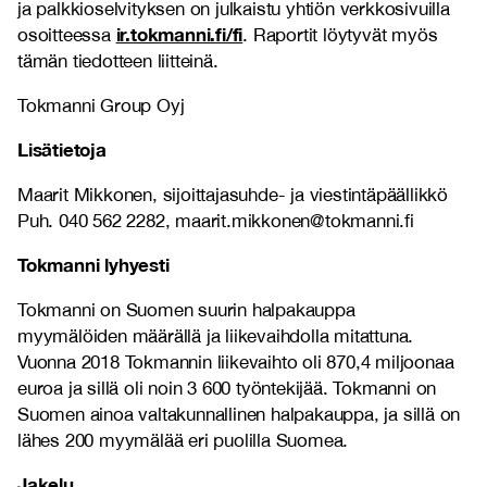
ja palkkioselvityksen on julkaistu yhtiön verkkosivuilla
ir.tokmanni.fi/fi
osoitteessa
. Raportit löytyvät myös
tämän tiedotteen liitteinä.
Tokmanni Group Oyj
Lisätietoja
Maarit Mikkonen, sijoittajasuhde- ja viestintäpäällikkö
Puh. 040 562 2282, maarit.mikkonen@tokmanni.fi
Tokmanni lyhyesti
Tokmanni on Suomen suurin halpakauppa
myymälöiden määrällä ja liikevaihdolla mitattuna.
Vuonna 2018 Tokmannin liikevaihto oli 870,4 miljoonaa
euroa ja sillä oli noin 3 600 työntekijää. Tokmanni on
Suomen ainoa valtakunnallinen halpakauppa, ja sillä on
lähes 200 myymälää eri puolilla Suomea.
Jakelu