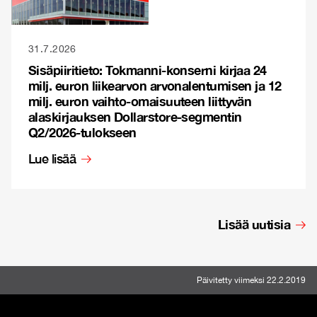
31.7.2026
Sisäpiiritieto: Tokmanni-konserni kirjaa 24
milj. euron liikearvon arvonalentumisen ja 12
milj. euron vaihto-omaisuuteen liittyvän
alaskirjauksen Dollarstore-segmentin
Q2/2026-tulokseen
Lue lisää
Lisää uutisia
Päivitetty viimeksi 22.2.2019