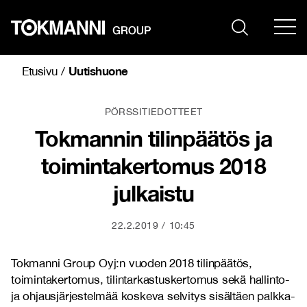
Siirry
sisältöön
Uutishuone
Etusivu
/
PÖRSSITIEDOTTEET
Tokmannin tilinpäätös ja
toimintakertomus 2018
julkaistu
22.2.2019
10:45
Tokmanni Group Oyj:n vuoden 2018 tilinpäätös,
toimintakertomus, tilintarkastuskertomus sekä hallinto-
ja ohjausjärjestelmää koskeva selvitys sisältäen palkka-