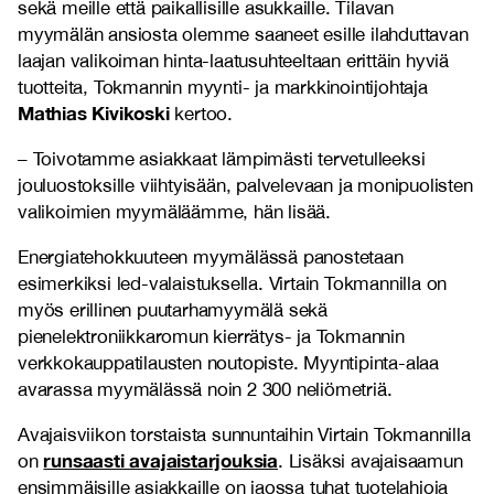
sekä meille että paikallisille asukkaille. Tilavan
myymälän ansiosta olemme saaneet esille ilahduttavan
laajan valikoiman hinta-laatusuhteeltaan erittäin hyviä
tuotteita, Tokmannin myynti- ja markkinointijohtaja
Mathias Kivikoski
kertoo.
– Toivotamme asiakkaat lämpimästi tervetulleeksi
jouluostoksille viihtyisään, palvelevaan ja monipuolisten
valikoimien myymäläämme, hän lisää.
Energiatehokkuuteen myymälässä panostetaan
esimerkiksi led-valaistuksella. Virtain Tokmannilla on
myös erillinen puutarhamyymälä sekä
pienelektroniikkaromun kierrätys- ja Tokmannin
verkkokauppatilausten noutopiste. Myyntipinta-alaa
avarassa myymälässä noin 2 300 neliömetriä.
Avajaisviikon torstaista sunnuntaihin Virtain Tokmannilla
runsaasti avajaistarjouksia
on
. Lisäksi avajaisaamun
ensimmäisille asiakkaille on jaossa tuhat tuotelahjoja