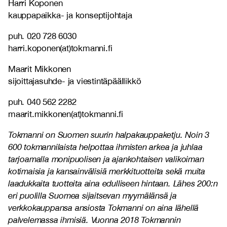
Harri Koponen
kauppapaikka- ja konseptijohtaja
puh. 020 728 6030
harri.koponen(at)tokmanni.fi
Maarit Mikkonen
sijoittajasuhde- ja viestintäpäällikkö
puh. 040 562 2282
maarit.mikkonen(at)tokmanni.fi
Tokmanni on Suomen suurin halpakauppaketju. Noin 3
600 tokmannilaista helpottaa ihmisten arkea ja juhlaa
tarjoamalla monipuolisen ja ajankohtaisen valikoiman
kotimaisia ja kansainvälisiä merkkituotteita sekä muita
laadukkaita tuotteita aina edulliseen hintaan. Lähes 200:n
eri puolilla Suomea sijaitsevan myymälänsä ja
verkkokauppansa ansiosta Tokmanni on aina lähellä
palvelemassa ihmisiä. Vuonna 2018 Tokmannin