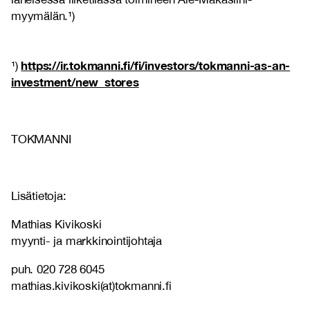
myymälän.¹)
https://ir.tokmanni.fi/fi/investors/tokmanni-as-an-
¹)
investment/new_stores
TOKMANNI
Lisätietoja:
Mathias Kivikoski
myynti- ja markkinointijohtaja
puh. 020 728 6045
mathias.kivikoski(at)tokmanni.fi