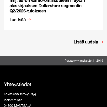
milj. euron vaihto-omaisuuteen liittyvän
alaskirjauksen Dollarstore-segmentin
Q2/2026-tulokseen
Lue lisää
Lisää uutisia
Päivitetty viimeksi 25.11.2019
Yhteystiedot
Tokmanni Group Oyj
Isolammintie 1
04600 MÄNTSÄLÄ