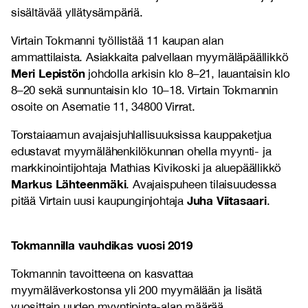
sisältävää yllätysämpäriä.
Virtain Tokmanni työllistää 11 kaupan alan
ammattilaista. Asiakkaita palvellaan myymäläpäällikkö
Meri Lepistön
johdolla arkisin klo 8–21, lauantaisin klo
8–20 sekä sunnuntaisin klo 10–18. Virtain Tokmannin
osoite on Asematie 11, 34800 Virrat.
Torstaiaamun avajaisjuhlallisuuksissa kauppaketjua
edustavat myymälähenkilökunnan ohella myynti- ja
markkinointijohtaja Mathias Kivikoski ja aluepäällikkö
Markus Lähteenmäki
. Avajaispuheen tilaisuudessa
Juha Viitasaari
pitää Virtain uusi kaupunginjohtaja
.
Tokmannilla vauhdikas vuosi 2019
Tokmannin tavoitteena on kasvattaa
myymäläverkostonsa yli 200 myymälään ja lisätä
vuosittain uuden myyntipinta-alan määrää