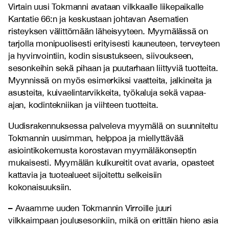
Virtain uusi Tokmanni avataan vilkkaalle liikepaikalle
Kantatie 66:n ja keskustaan johtavan Asematien
risteyksen välittömään läheisyyteen. Myymälässä on
tarjolla monipuolisesti erityisesti kauneuteen, terveyteen
ja hyvinvointiin, kodin sisustukseen, siivoukseen,
sesonkeihin sekä pihaan ja puutarhaan liittyviä tuotteita.
Myynnissä on myös esimerkiksi vaatteita, jalkineita ja
asusteita, kuivaelintarvikkeita, työkaluja sekä vapaa-
ajan, kodintekniikan ja viihteen tuotteita.
Uudisrakennuksessa palveleva myymälä on suunniteltu
Tokmannin uusimman, helppoa ja miellyttävää
asiointikokemusta korostavan myymäläkonseptin
mukaisesti. Myymälän kulkureitit ovat avaria, opasteet
kattavia ja tuotealueet sijoitettu selkeisiin
kokonaisuuksiin.
–
Avaamme uuden Tokmannin Virroille juuri
vilkkaimpaan joulusesonkiin, mikä on erittäin hieno asia