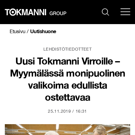
Siirry
sisältöön
Uutishuone
Etusivu
/
LEHDISTÖTIEDOTTEET
Uusi Tokmanni Virroille –
Myymälässä monipuolinen
valikoima edullista
ostettavaa
25.11.2019
16:31