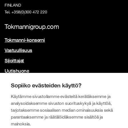
FINLAND
Tel. +358(0)300 472 220
Tokmannigroup.com
Tokmanni-konserni
Vastuullisuus
Sijoittajat
Uutishuone
Yhteystiedot
Sopiiko evästeiden käyttö?
Brändimme
Käytämme sivustollamme evästeitä kerätäksemme ja
Tokmanni
analysoidaksemme sivuston suorituskykyä ja käyttöä,
tarjotaksemme sosiaalisen median ominaisuuksia sekä
SPAR Suomi
parantaaksemme ja räätälöidäksemme sisältöä ja
Click Shoes ja Shoe House
mainoksia.