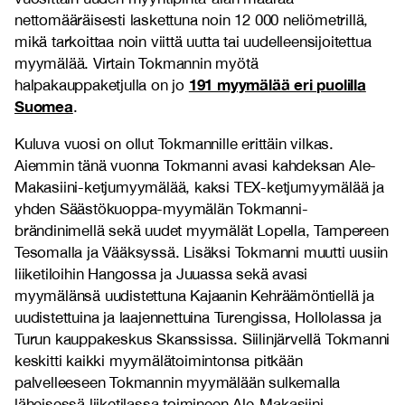
nettomääräisesti laskettuna noin 12 000 neliömetrillä,
mikä tarkoittaa noin viittä uutta tai uudelleensijoitettua
myymälää. Virtain Tokmannin myötä
191 myymälää eri puolilla
halpakauppaketjulla on jo
Suomea
.
Kuluva vuosi on ollut Tokmannille erittäin vilkas.
Aiemmin tänä vuonna Tokmanni avasi kahdeksan Ale-
Makasiini-ketjumyymälää, kaksi TEX-ketjumyymälää ja
yhden Säästökuoppa-myymälän Tokmanni-
brändinimellä sekä uudet myymälät Lopella, Tampereen
Tesomalla ja Vääksyssä. Lisäksi Tokmanni muutti uusiin
liiketiloihin Hangossa ja Juuassa sekä avasi
myymälänsä uudistettuna Kajaanin Kehräämöntiellä ja
uudistettuina ja laajennettuina Turengissa, Hollolassa ja
Turun kauppakeskus Skanssissa. Siilinjärvellä Tokmanni
keskitti kaikki myymälätoimintonsa pitkään
palvelleeseen Tokmannin myymälään sulkemalla
läheisessä liiketilassa toimineen Ale-Makasiini-