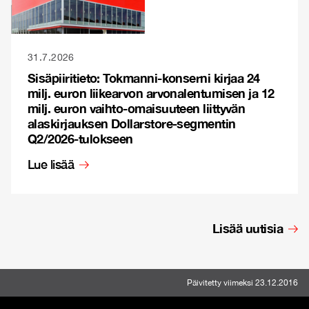
31.7.2026
Sisäpiiritieto: Tokmanni-konserni kirjaa 24
milj. euron liikearvon arvonalentumisen ja 12
milj. euron vaihto-omaisuuteen liittyvän
alaskirjauksen Dollarstore-segmentin
Q2/2026-tulokseen
Lue lisää
Lisää uutisia
Päivitetty viimeksi 23.12.2016