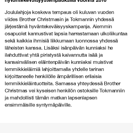
Joululahjoja koskeva tempaus oli kuluvan vuoden
viides Brother Christmasin ja Tokmannin yhdessä
järjestämä hyväntekeväisyyskampanja. Aiemmin
osapuolet kannustivat lapsia harrastamaan ulkoliikuntaa
sekä kaikkia ihmisiä liikkumaan luonnossa yhdessä
läheisten kanssa. Lisäksi isänpäivän kunniaksi he
ilahduttivat yhtä piristystä kaivannutta isää ja
kansainvälisen eläintenpäivän kunniaksi muistivat
lemmikkieläimiä lahjoittamalla yhdelle tarinan
kirjoittaneelle henkilölle ämpärillisen erilaisia
lemmikkieläintuotteita. Samassa yhteydessä Brother
Christmas vei kyseisen henkilön ostoksille Tokmanniin
ja mahdollisti tämän matkan lapsenlapsen
ensimmäisille syntymäpäiville.