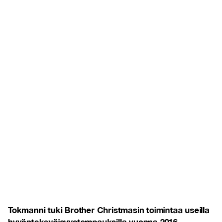
Tokmanni tuki Brother Christmasin toimintaa useilla
hyväntekeväisyystempauksilla vuonna 2016