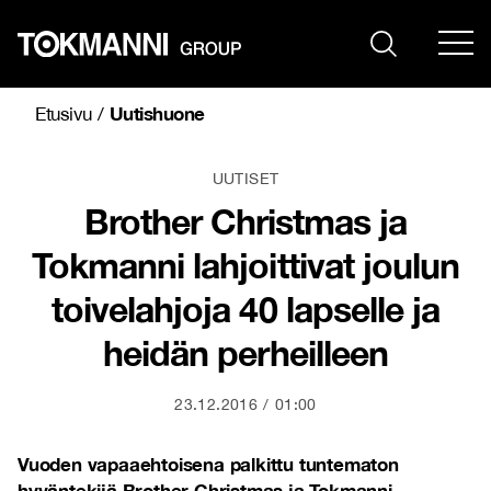
Siirry
sisältöön
Uutishuone
Etusivu
/
UUTISET
Brother Christmas ja
Tokmanni lahjoittivat joulun
toivelahjoja 40 lapselle ja
heidän perheilleen
23.12.2016
01:00
Vuoden vapaaehtoisena palkittu tuntematon
hyväntekijä
Brother Christmas
ja
Tokmanni