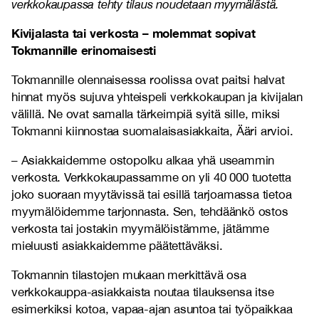
verkkokaupassa tehty tilaus noudetaan myymälästä.
Kivijalasta tai verkosta – molemmat sopivat
Tokmannille erinomaisesti
Tokmannille olennaisessa roolissa ovat paitsi halvat
hinnat myös sujuva yhteispeli verkkokaupan ja kivijalan
välillä. Ne ovat samalla tärkeimpiä syitä sille, miksi
Tokmanni kiinnostaa suomalaisasiakkaita, Ääri arvioi.
– Asiakkaidemme ostopolku alkaa yhä useammin
verkosta. Verkkokaupassamme on yli 40 000 tuotetta
joko suoraan myytävissä tai esillä tarjoamassa tietoa
myymälöidemme tarjonnasta. Sen, tehdäänkö ostos
verkosta tai jostakin myymälöistämme, jätämme
mieluusti asiakkaidemme päätettäväksi.
Tokmannin tilastojen mukaan merkittävä osa
verkkokauppa-asiakkaista noutaa tilauksensa itse
esimerkiksi kotoa, vapaa-ajan asuntoa tai työpaikkaa