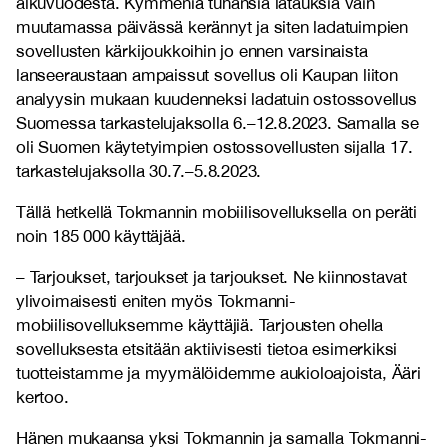
alkuvuodesta. Kymmeniä tuhansia latauksia vain
muutamassa päivässä kerännyt ja siten ladatuimpien
sovellusten kärkijoukkoihin jo ennen varsinaista
lanseeraustaan ampaissut sovellus oli Kaupan liiton
analyysin mukaan kuudenneksi ladatuin ostossovellus
Suomessa tarkastelujaksolla 6.–12.8.2023. Samalla se
oli Suomen käytetyimpien ostossovellusten sijalla 17.
tarkastelujaksolla 30.7.–5.8.2023.
Tällä hetkellä Tokmannin mobiilisovelluksella on peräti
noin 185 000 käyttäjää.
– Tarjoukset, tarjoukset ja tarjoukset. Ne kiinnostavat
ylivoimaisesti eniten myös Tokmanni-
mobiilisovelluksemme käyttäjiä. Tarjousten ohella
sovelluksesta etsitään aktiivisesti tietoa esimerkiksi
tuotteistamme ja myymälöidemme aukioloajoista, Ääri
kertoo.
Hänen mukaansa yksi Tokmannin ja samalla Tokmanni-