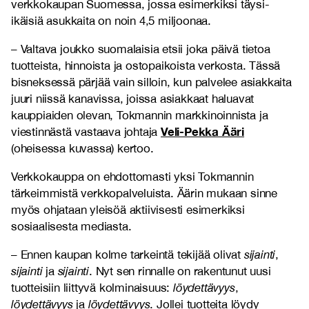
verkkokaupan Suomessa, jossa esimerkiksi täysi-
ikäisiä asukkaita on noin 4,5 miljoonaa.
– Valtava joukko suomalaisia etsii joka päivä tietoa
tuotteista, hinnoista ja ostopaikoista verkosta. Tässä
bisneksessä pärjää vain silloin, kun palvelee asiakkaita
juuri niissä kanavissa, joissa asiakkaat haluavat
kauppiaiden olevan, Tokmannin markkinoinnista ja
Veli-Pekka Ääri
viestinnästä vastaava johtaja
(oheisessa kuvassa) kertoo.
Verkkokauppa on ehdottomasti yksi Tokmannin
tärkeimmistä verkkopalveluista. Äärin mukaan sinne
myös ohjataan yleisöä aktiivisesti esimerkiksi
sosiaalisesta mediasta.
– Ennen kaupan kolme tarkeintä tekijää olivat
sijainti
,
sijainti
ja
sijainti
. Nyt sen rinnalle on rakentunut uusi
tuotteisiin liittyvä kolminaisuus:
löydettävyys
,
löydettävyys
ja
löydettävyys
. Jollei tuotteita löydy