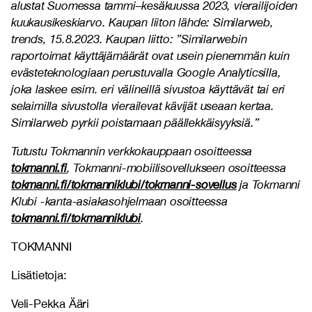
alustat Suomessa tammi–kesäkuussa 2023, vierailijoiden
kuukausikeskiarvo. Kaupan liiton lähde: Similarweb,
trends, 15.8.2023. Kaupan liitto: ”Similarwebin
raportoimat käyttäjämäärät ovat usein pienemmän kuin
evästeteknologiaan perustuvalla Google Analyticsilla,
joka laskee esim. eri välineillä sivustoa käyttävät tai eri
selaimilla sivustolla vierailevat kävijät useaan kertaa.
Similarweb pyrkii poistamaan päällekkäisyyksiä.”
Tutustu Tokmannin verkkokauppaan osoitteessa
tokmanni.fi
, Tokmanni-mobiilisovellukseen osoitteessa
tokmanni.fi/tokmanniklubi/tokmanni-sovellus
ja Tokmanni
Klubi -kanta-asiakasohjelmaan osoitteessa
tokmanni.fi/tokmanniklubi
.
TOKMANNI
Lisätietoja:
Veli-Pekka Ääri