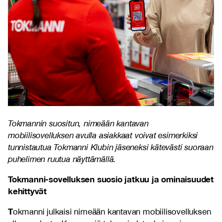
Tokmannin suositun, nimeään kantavan
mobiilisovelluksen avulla asiakkaat voivat esimerkiksi
tunnistautua Tokmanni Klubin jäseneksi kätevästi suoraan
puhelimen ruutua näyttämällä.
Tokmanni-sovelluksen suosio jatkuu ja ominaisuudet
kehittyvät
T
okmanni julkaisi nimeään kantavan mobiilisovelluksen