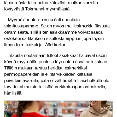
lähimmästä tai muuten kätevästi matkan varrelta
löytyvästä Tokmanni-myymälästä.
– Myymälänouto on selkeästi suosituin
toimitustapamme. Se on myös malliesimerkki fiksusta
ostamisesta, sillä siten asiakkaamme voivat saada
ostoksensa tilauksen sisällöstä riippuen jopa täysin
ilman toimituskuluja, Ääri kertoo.
– Tilausta noutamaan tulleet asiakkaat haluavat usein
käydä myymälän puolella täydentämässä ostoksiaan.
Tällöin mukaan tarttuu herkästi esimerkiksi
pehmopapereiden ja elintarvikkeiden kaltaisia
päivittäistavaroita, joita ei välttämättä tilaushetkellä ole
tarvittu tai muistettu lisätä verkkokaupan ostoskoriin,
hän lisää.