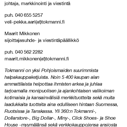
johtaja, markkinointi ja viestintä
puh. 040 655 5257
veli-pekka.aari(at)tokmanni.fi
Maarit Mikkonen
sijoittajasuhde- ja viestintäpäällikkö
puh. 040 562 2282
maarit.mikkonen(at)tokmanni.fi
Tokmanni on yksi Pohjoismaiden suurimmista
halpakauppaketjuista. Noin 5 400 kaupan alan
ammattilaista helpottaa ihmisten arkea ja juhlaa
tarjoamalla monipuolisen ja ajankohtaisen valikoiman
kotimaisia ja kansainvälisiä merkkituotteita sekä muita
laadukkaita tuotteita aina edulliseen hintaan Suomessa,
Ruotsissa ja Tanskassa. Yli 360:n Tokmanni-,
Dollarstore-, Big Dollar-, Miny-, Click Shoes- ja Shoe
House -myymälänsä sekä verkkokauppojensa ansiosta