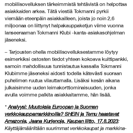
mobiilisovelluksen tärkeimmistä tehtävistä on helpottaa
asiakkaiden arkea. Tätä viestiä Tokmanni pyrkii
viemään eteenpäin asiakkailleen, joista jo noin 2,6
miljoonaa on liittynyt halpakauppaketjun viime vuonna
lanseeraaman Tokmanni Klubi -kanta-asiakasohjelman
jäseneksi.
– Tarjousten ohella mobiilisovelluksestamme löytyy
esimerkiksi ostosten tiedot yhteen kokoava kuittipankki,
samoin mahdollisuus tunnistautua kassalla Tokmanni
Klubimme jäseneksi aidosti todella kätevästi suoraan
puhelimen ruutua vilauttamalla. Lisäksi kesän aikana
julkaisimme uuden leimakorttiominaisuuden, jonka
avulla voimme palkita asiakkaitamme, hän lisää.
*
Analyysi: Muutoksia Euroopan ja Suomen
verkkokauppamarkkinoilla? SHEIN ja Temu haastavat
Amazonia, Jaana Kurjenoja, Kaupan liitto, 17.8.2023
:
Käyttäjämääriltään suurimmat verkkokaupat ja markkina-