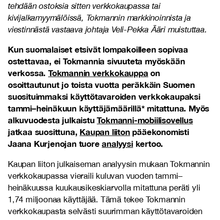
tehdään ostoksia sitten verkkokaupassa tai
kivijalkamyymälöissä, Tokmannin markkinoinnista ja
viestinnästä vastaava johtaja Veli-Pekka Ääri muistuttaa.
Kun suomalaiset etsivät lompakoilleen sopivaa
ostettavaa, ei Tokmannia sivuuteta myöskään
verkossa.
Tokmannin verkkokauppa
on
osoittautunut jo toista vuotta peräkkäin Suomen
suosituimmaksi käyttötavaroiden verkkokaupaksi
tammi–heinäkuun käyttäjämäärillä* mitattuna. Myös
alkuvuodesta julkaistu
Tokmanni-mobiilisovellus
jatkaa suosittuna,
Kaupan liiton
pääekonomisti
Jaana Kurjenojan tuore
analyysi
kertoo.
Kaupan liiton julkaiseman analyysin mukaan Tokmannin
verkkokaupassa vieraili kuluvan vuoden tammi–
heinäkuussa kuukausikeskiarvolla mitattuna peräti yli
1,74 miljoonaa käyttäjää. Tämä tekee Tokmannin
verkkokaupasta selvästi suurimman käyttötavaroiden