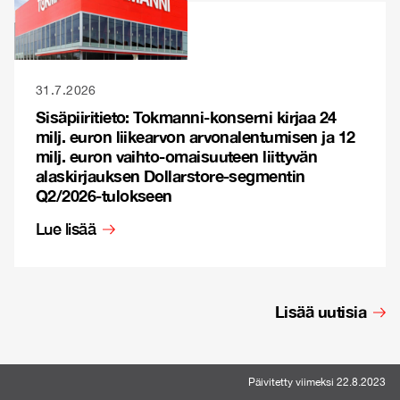
31.7.2026
Sisäpiiritieto: Tokmanni-konserni kirjaa 24
milj. euron liikearvon arvonalentumisen ja 12
milj. euron vaihto-omaisuuteen liittyvän
alaskirjauksen Dollarstore-segmentin
Q2/2026-tulokseen
Lue lisää
Lisää uutisia
Päivitetty viimeksi 22.8.2023