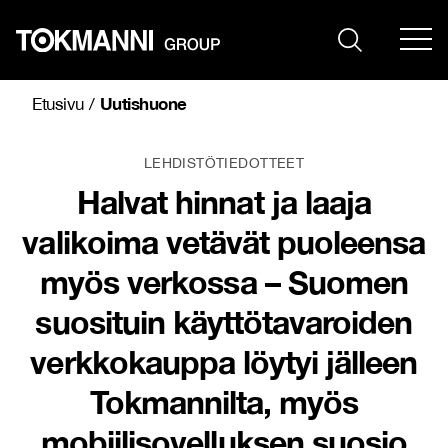
Siirry
sisältöön
Uutishuone
Etusivu
/
LEHDISTÖTIEDOTTEET
Halvat hinnat ja laaja
valikoima vetävät puoleensa
myös verkossa ­– Suomen
suosituin käyttötavaroiden
verkkokauppa löytyi jälleen
Tokmannilta, myös
mobiilisovelluksen suosio