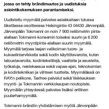
jossa on tehty brändimuutos ja uudistuksia
asiointikokemuksen parantamiseksi.
Uudistettu myymälä palvelee asiakkaitaan tutussa
liiketilassa osoitteessa Helsingintie 43 04430 Järvenpää.
Järvenpään Tokmanni on noin 7 900 neliömetrin pinta-
alallaan Tokmanni-konsernin toiseksi suurin ja 6 200
neliömetrin myyntipinta-alallaan suurin myymälä.
Myymälä tarjoaa laajan valikoiman tuore- ja
kuivaelintarvikkeita sekä kodin käyttötavaroita, kuten
taloustavaroita, kodintekstiilejä, vaatteita ja asusteita,
työkaluja, nestekaasua sekä vapaa-ajan, teknokemian
ja kodintekniikan ja viihteen tuotteita. Myymälässä on
RAY:n pelikone, Taxfree-palvelut sekä Veikkauksen
myynti- ja Tokmannin verkkokaupan noutopiste.
Myymälän yhteydessä palvelee lisäksi erillinen
puutarhamyymälä.
Tokmanni-brändiin yhdistämisen myötä Järvenpään