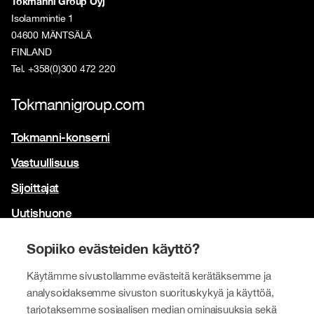
Tokmanni Group Oyj
Isolammintie 1
04600 MÄNTSÄLÄ
FINLAND
Tel. +358(0)300 472 220
Tokmannigroup.com
Tokmanni-konserni
Vastuullisuus
Sijoittajat
Uutishuone
Yhteystiedot
Sopiiko evästeiden käyttö?
Brändimme
Käytämme sivustollamme evästeitä kerätäksemme ja
analysoidaksemme sivuston suorituskykyä ja käyttöä,
Tokmanni
tarjotaksemme sosiaalisen median ominaisuuksia sekä