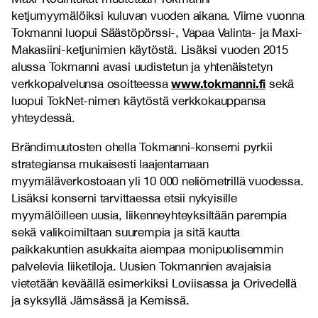
ketjumyymälöiksi kuluvan vuoden aikana. Viime vuonna
Tokmanni luopui Säästöpörssi-, Vapaa Valinta- ja Maxi-
Makasiini-ketjunimien käytöstä. Lisäksi vuoden 2015
alussa Tokmanni avasi uudistetun ja yhtenäistetyn
www.tokmanni.fi
verkkopalvelunsa osoitteessa
sekä
luopui TokNet-nimen käytöstä verkkokauppansa
yhteydessä.
Brändimuutosten ohella Tokmanni-konserni pyrkii
strategiansa mukaisesti laajentamaan
myymäläverkostoaan yli 10 000 neliömetrillä vuodessa.
Lisäksi konserni tarvittaessa etsii nykyisille
myymälöilleen uusia, liikenneyhteyksiltään parempia
sekä valikoimiltaan suurempia ja sitä kautta
paikkakuntien asukkaita aiempaa monipuolisemmin
palvelevia liiketiloja. Uusien Tokmannien avajaisia
vietetään keväällä esimerkiksi Loviisassa ja Orivedellä
ja syksyllä Jämsässä ja Kemissä.