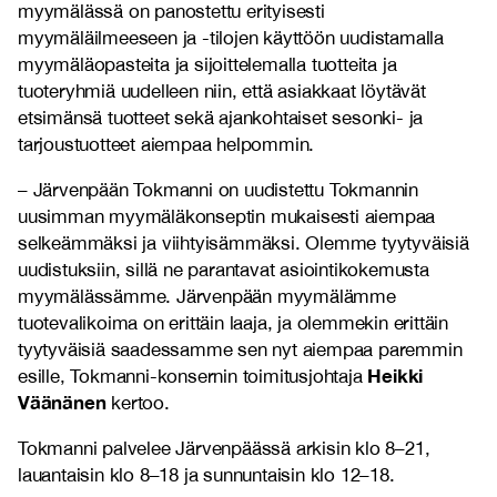
myymälässä on panostettu erityisesti
myymäläilmeeseen ja -tilojen käyttöön uudistamalla
myymäläopasteita ja sijoittelemalla tuotteita ja
tuoteryhmiä uudelleen niin, että asiakkaat löytävät
etsimänsä tuotteet sekä ajankohtaiset sesonki- ja
tarjoustuotteet aiempaa helpommin.
– Järvenpään Tokmanni on uudistettu Tokmannin
uusimman myymäläkonseptin mukaisesti aiempaa
selkeämmäksi ja viihtyisämmäksi. Olemme tyytyväisiä
uudistuksiin, sillä ne parantavat asiointikokemusta
myymälässämme. Järvenpään myymälämme
tuotevalikoima on erittäin laaja, ja olemmekin erittäin
tyytyväisiä saadessamme sen nyt aiempaa paremmin
Heikki
esille, Tokmanni-konsernin toimitusjohtaja
Väänänen
kertoo.
Tokmanni palvelee Järvenpäässä arkisin klo 8–21,
lauantaisin klo 8–18 ja sunnuntaisin klo 12–18.