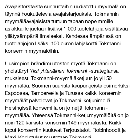
Avajaistorstaista sunnuntaihin uudistettu myymälä on
täynnä houkuttelevia avajaistarjouksia. Tokmannin
myymäläavajaisista tuttuun tapaan nopeimmille
asiakkaille jaetaan lisäksi 1 000 tuotelahjoja sisältävää
yllätysämpäriä ilmaiseksi. Kahdessa ämpärissä on
tuotelahjojen lisäksi 100 euron lahjakortti Tokmanni-
konsernin myymälöihin.
Uusimpien brändimuutosten myötä Tokmanni on
yhdistänyt
Yksi yhtenäinen Tokmanni
-strategiansa
mukaisesti Tokmanni-myymäläketjuun jo yli 50
myymälää. Suomen suurista kaupungeista esimerkiksi
Espoossa, Tampereella ja Turussa kaikki konsernin
myymälät palvelevat jo Tokmanni-ketjunimellä.
Helsingissä konsernilla on jo neljä Tokmanni-
myymälää. Yhteensä Tokmanni-ketjumyymälöitä on jo
noin 120 kaikista konsernin 149 myymälästä. Kaikki
loput konserniin kuuluvat Tarjoustalot, Robinhoodit ja
Maxi-Kodintukut muutetaan Tokmanni-