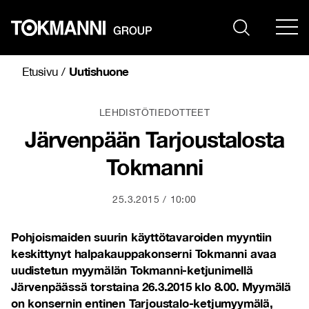
Siirry
sisältöön
Uutishuone
Etusivu
/
LEHDISTÖTIEDOTTEET
Järvenpään Tarjoustalosta
Tokmanni
25.3.2015
10:00
Pohjoismaiden suurin käyttötavaroiden myyntiin
keskittynyt halpakauppakonserni Tokmanni avaa
uudistetun myymälän Tokmanni-ketjunimellä
Järvenpäässä torstaina 26.3.2015 klo 8.00. Myymälä
on konsernin entinen Tarjoustalo-ketjumyymälä,