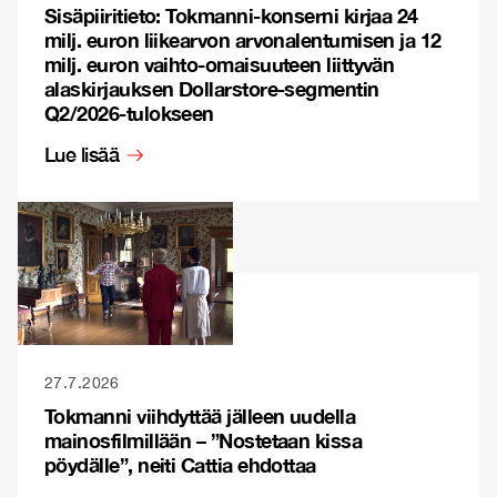
Sisäpiiritieto: Tokmanni-konserni kirjaa 24
milj. euron liikearvon arvonalentumisen ja 12
milj. euron vaihto-omaisuuteen liittyvän
alaskirjauksen Dollarstore-segmentin
Q2/2026-tulokseen
Lue lisää
27.7.2026
Tokmanni viihdyttää jälleen uudella
mainosfilmillään – ”Nostetaan kissa
pöydälle”, neiti Cattia ehdottaa