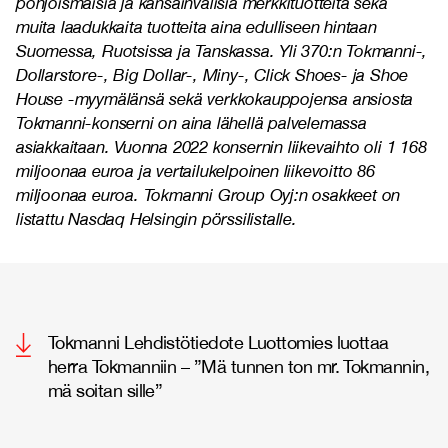
pohjoismaisia ja kansainvälisiä merkkituotteita sekä
muita laadukkaita tuotteita aina edulliseen hintaan
Suomessa, Ruotsissa ja Tanskassa. Yli 370:n Tokmanni-,
Dollarstore-, Big Dollar-, Miny-, Click Shoes- ja Shoe
House -myymälänsä sekä verkkokauppojensa ansiosta
Tokmanni-konserni on aina lähellä palvelemassa
asiakkaitaan. Vuonna 2022 konsernin liikevaihto oli 1 168
miljoonaa euroa ja vertailukelpoinen liikevoitto 86
miljoonaa euroa. Tokmanni Group Oyj:n osakkeet on
listattu Nasdaq Helsingin pörssilistalle.
Tokmanni Lehdistötiedote Luottomies luottaa
herra Tokmanniin – ”Mä tunnen ton mr. Tokmannin,
mä soitan sille”