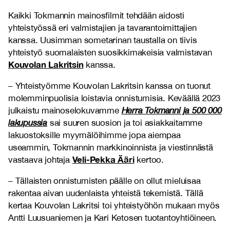
Kaikki Tokmannin mainosfilmit tehdään aidosti
yhteistyössä eri valmistajien ja tavarantoimittajien
kanssa. Uusimman sometarinan taustalla on tiivis
yhteistyö suomalaisten suosikkimakeisia valmistavan
Kouvolan Lakritsin
kanssa.
– Yhteistyömme Kouvolan Lakritsin kanssa on tuonut
molemminpuolisia loistavia onnistumisia. Keväällä 2023
julkaistu mainoselokuvamme
Herra Tokmanni ja 500 000
lakupussia
sai suuren suosion ja toi asiakkaitamme
lakuostoksille myymälöihimme jopa aiempaa
useammin, Tokmannin markkinoinnista ja viestinnästä
Veli-Pekka Ääri
vastaava johtaja
kertoo.
– Tällaisten onnistumisten päälle on ollut mieluisaa
rakentaa aivan uudenlaista yhteistä tekemistä. Tällä
kertaa Kouvolan Lakritsi toi yhteistyöhön mukaan myös
Antti Luusuaniemen ja Kari Ketosen tuotantoyhtiöineen.