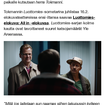
paikalle kutsutaan
herra Tokmanni
.
Tokmannin
Luottomies
-sometarina juhlistaa 16.2.
Luottomies-
elokuvateattereissa ensi-iltansa saavaa
elokuva: All in -elokuvaa
.
Luottomies
-sarjan kolme
kautta ovat tavoittaneet suuret katsojamäärät Yle
Areenassa.
”Mitä jos laitetaan sun naamas siihen lakupussin kylkeen