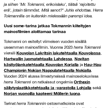
ja siihen ’Mr. Tokmanni, erikoislaku', tiätsä 'rajoitettu
erä', jotain tämmöst. Mitä sanot?" Juhis ehdottaa. Herra
Tokmannilla on kuitenkin mielessään parempi idea.
Uusi some-tarina jatkaa Tokmannin kiiteltyjen
mainosfilmien aloittamaa tarinaa
Tokmanni on esitellyt viimeisen vuoden sisällä
useamman mainosfilmin. Vuonna 2023
herra Tokmanni
Kouvolan Lakritsin lakutehtaalla Kouvolassa
vieraili
,
Hartwallin juomatehtaalla Lahdessa
Novitan
,
käsityölankatehtaalla Kouvolan Korialla
Hau-Hau
ja
Championin Nokian Nappulatehtaalla Nokialla
.
Vuoden 2024 alussa ilmestyneissä mainoselokuvissa
Orthexin
herra Tokmanni
on ratkaissut ongelmia
säilytyslaatikkotehtaalla ja -varastolla Lohjalla
sekä
Norjan vuonoilla kapteeni Möllerin luona
.
Tarinat
herra Tokmannin
ostosmatkoista ovat