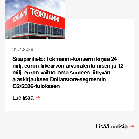
31.7.2026
Sisäpiiritieto: Tokmanni-konserni kirjaa 24
milj. euron liikearvon arvonalentumisen ja 12
milj. euron vaihto-omaisuuteen liittyvän
alaskirjauksen Dollarstore-segmentin
Q2/2026-tulokseen
Lue lisää
Lisää uutisia