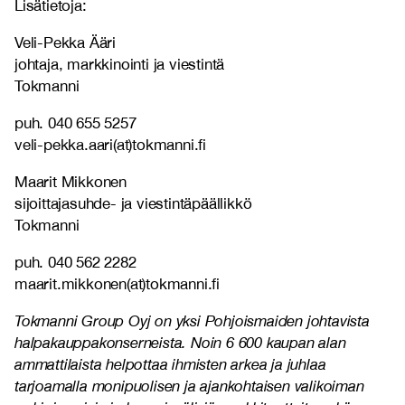
Lisätietoja:
Veli-Pekka Ääri
johtaja, markkinointi ja viestintä
Tokmanni
puh. 040 655 5257
veli-pekka.aari(at)tokmanni.fi
Maarit Mikkonen
sijoittajasuhde- ja viestintäpäällikkö
Tokmanni
puh. 040 562 2282
maarit.mikkonen(at)tokmanni.fi
Tokmanni Group Oyj on yksi Pohjoismaiden johtavista
halpakauppakonserneista. Noin 6 600 kaupan alan
ammattilaista helpottaa ihmisten arkea ja juhlaa
tarjoamalla monipuolisen ja ajankohtaisen valikoiman