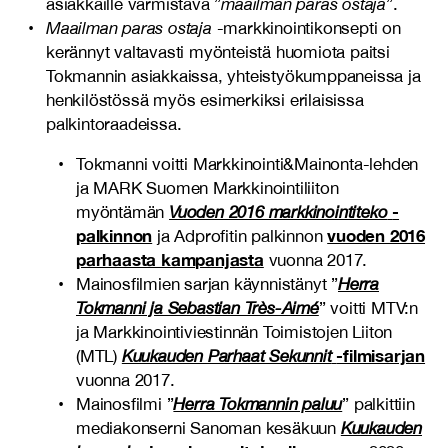
asiakkaille varmistava ”
maailman paras ostaja
”.
Maailman paras ostaja
-markkinointikonsepti on
kerännyt valtavasti myönteistä huomiota paitsi
Tokmannin asiakkaissa, yhteistyökumppaneissa ja
henkilöstössä myös esimerkiksi erilaisissa
palkintoraadeissa.
Tokmanni voitti Markkinointi&Mainonta-lehden
ja MARK Suomen Markkinointiliiton
-
myöntämän
Vuoden 2016 markkinointiteko
palkinnon
vuoden 2016
ja Adprofitin palkinnon
parhaasta kampanjasta
vuonna 2017.
Mainosfilmien sarjan käynnistänyt ”
Herra
Tokmanni ja Sebastian Très-Aimé
” voitti MTV:n
ja Markkinointiviestinnän Toimistojen Liiton
-filmisarjan
(MTL)
Kuukauden Parhaat Sekunnit
vuonna 2017.
Mainosfilmi ”
Herra Tokmannin paluu
” palkittiin
mediakonserni Sanoman kesäkuun
Kuukauden