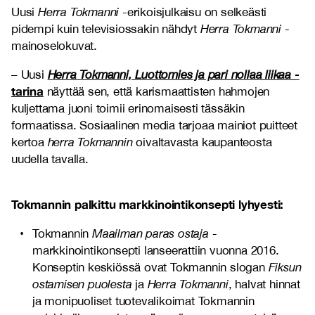
Uusi
Herra Tokmanni
-erikoisjulkaisu on selkeästi
pidempi kuin televisiossakin nähdyt
Herra Tokmanni
-
mainoselokuvat.
-
– Uusi
Herra Tokmanni, Luottomies ja pari nollaa liikaa
tarina
näyttää sen, että karismaattisten hahmojen
kuljettama juoni toimii erinomaisesti tässäkin
formaatissa. Sosiaalinen media tarjoaa mainiot puitteet
kertoa
herra Tokmannin
oivaltavasta kaupanteosta
uudella tavalla.
Tokmannin palkittu markkinointikonsepti lyhyesti:
Tokmannin
Maailman paras ostaja
-
markkinointikonsepti lanseerattiin vuonna 2016.
Konseptin keskiössä ovat Tokmannin slogan
Fiksun
ostamisen puolesta
ja
Herra Tokmanni
, halvat hinnat
ja monipuoliset tuotevalikoimat Tokmannin