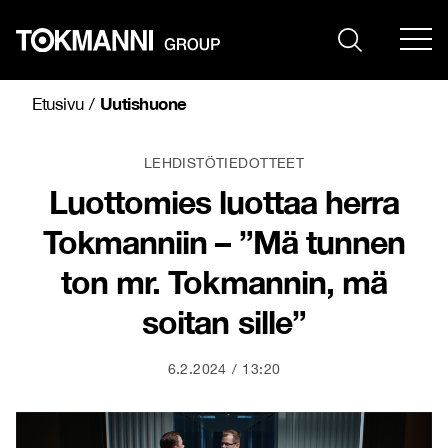
Siirry
sisältöön
Uutishuone
Etusivu
/
LEHDISTÖTIEDOTTEET
Luottomies luottaa herra
Tokmanniin – ”Mä tunnen
ton mr. Tokmannin, mä
soitan sille”
6.2.2024
13:20