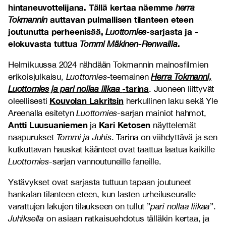
hintaneuvottelijana. Tällä kertaa näemme
herra
auttavan pulmallisen tilanteen eteen
Tokmannin
joutunutta perheenisää,
-sarjasta ja -
Luottomies
elokuvasta tuttua
.
Tommi Mäkinen-Renwallia
Helmikuussa 2024 nähdään Tokmannin mainosfilmien
erikoisjulkaisu,
Luottomies
-teemainen
Herra Tokmanni,
-tarina
Luottomies ja pari nollaa liikaa
. Juoneen liittyvät
Kouvolan Lakritsin
oleellisesti
herkullinen laku sekä Yle
Areenalla esitetyn
Luottomies
-sarjan mainiot hahmot,
Antti Luusuaniemen
Kari Ketosen
ja
näyttelemät
naapurukset
Tommi ja Juhis
. Tarina on viihdyttävä ja sen
kutkuttavan hauskat käänteet ovat taattua laatua kaikille
Luottomies
-sarjan vannoutuneille faneille.
Ystävykset ovat sarjasta tuttuun tapaan joutuneet
hankalan tilanteen eteen, kun lasten urheiluseuralle
varattujen lakujen tilaukseen on tullut ”
pari nollaa liikaa
”.
Juhiksella
on asiaan ratkaisuehdotus tälläkin kertaa, ja