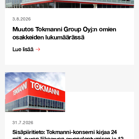
3.8.2026
Muutos Tokmanni Group Oyj:n omien
osakkeiden lukumäärässä
Lue lisää
31.7.2026
Sisäpiiritieto: Tokmanni-konserni kirjaa 24
milj. euron liikearvon arvonalentumisen ja 12