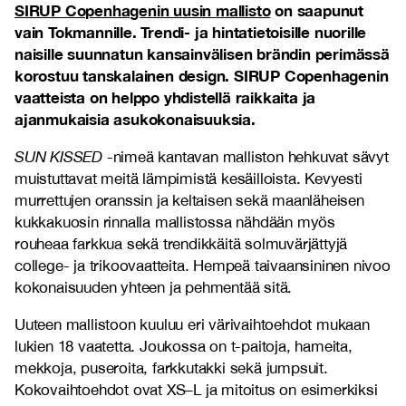
SIRUP Copenhagenin uusin mallisto
on saapunut
vain Tokmannille. Trendi- ja hintatietoisille nuorille
naisille suunnatun kansainvälisen brändin perimässä
korostuu tanskalainen design. SIRUP Copenhagenin
vaatteista on helppo yhdistellä raikkaita ja
ajanmukaisia asukokonaisuuksia.
SUN KISSED
-nimeä kantavan malliston hehkuvat sävyt
muistuttavat meitä lämpimistä kesäilloista. Kevyesti
murrettujen oranssin ja keltaisen sekä maanläheisen
kukkakuosin rinnalla mallistossa nähdään myös
rouheaa farkkua sekä trendikkäitä solmuvärjättyjä
college- ja trikoovaatteita. Hempeä taivaansininen nivoo
kokonaisuuden yhteen ja pehmentää sitä.
Uuteen mallistoon kuuluu eri värivaihtoehdot mukaan
lukien 18 vaatetta. Joukossa on t-paitoja, hameita,
mekkoja, puseroita, farkkutakki sekä jumpsuit.
Kokovaihtoehdot ovat XS–L ja mitoitus on esimerkiksi