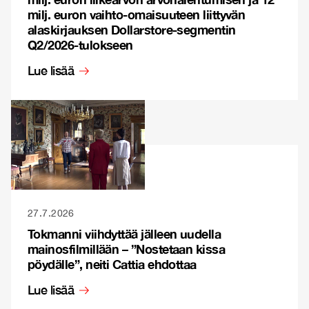
milj. euron vaihto-omaisuuteen liittyvän
alaskirjauksen Dollarstore-segmentin
Q2/2026-tulokseen
Lue lisää
27.7.2026
Tokmanni viihdyttää jälleen uudella
mainosfilmillään – ”Nostetaan kissa
pöydälle”, neiti Cattia ehdottaa
Lue lisää