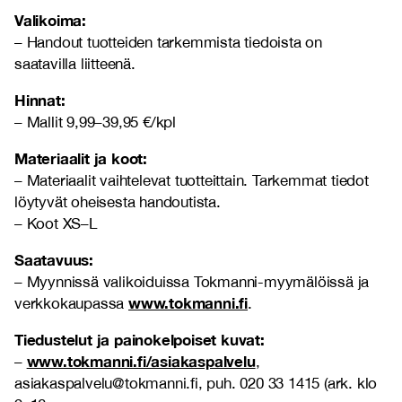
Valikoima:
– Handout tuotteiden tarkemmista tiedoista on
saatavilla liitteenä.
Hinnat:
– Mallit 9,99–39,95 €/kpl
Materiaalit ja koot:
– Materiaalit vaihtelevat tuotteittain. Tarkemmat tiedot
löytyvät oheisesta handoutista.
– Koot XS–L
Saatavuus:
– Myynnissä valikoiduissa Tokmanni-myymälöissä ja
www.tokmanni.fi
verkkokaupassa
.
Tiedustelut ja painokelpoiset kuvat:
www.tokmanni.fi/asiakaspalvelu
–
,
asiakaspalvelu@tokmanni.fi, puh. 020 33 1415 (ark. klo