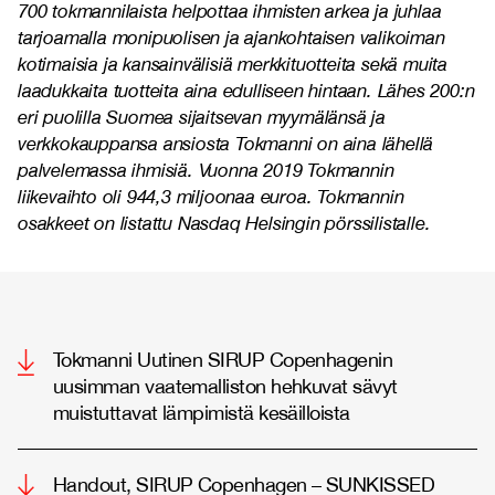
700 tokmannilaista helpottaa ihmisten arkea ja juhlaa
tarjoamalla monipuolisen ja ajankohtaisen valikoiman
kotimaisia ja kansainvälisiä merkkituotteita sekä muita
laadukkaita tuotteita aina edulliseen hintaan. Lähes 200:n
eri puolilla Suomea sijaitsevan myymälänsä ja
verkkokauppansa ansiosta Tokmanni on aina lähellä
palvelemassa ihmisiä. Vuonna 2019 Tokmannin
liikevaihto oli 944,3 miljoonaa euroa. Tokmannin
osakkeet on listattu Nasdaq Helsingin pörssilistalle.
Tokmanni Uutinen SIRUP Copenhagenin
uusimman vaatemalliston hehkuvat sävyt
muistuttavat lämpimistä kesäilloista
Handout, SIRUP Copenhagen – SUNKISSED