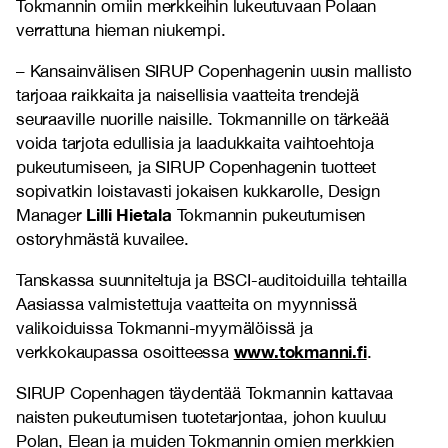
Tokmannin omiin merkkeihin lukeutuvaan Polaan
verrattuna hieman niukempi.
– Kansainvälisen SIRUP Copenhagenin uusin mallisto
tarjoaa raikkaita ja naisellisia vaatteita trendejä
seuraaville nuorille naisille. Tokmannille on tärkeää
voida tarjota edullisia ja laadukkaita vaihtoehtoja
pukeutumiseen, ja SIRUP Copenhagenin tuotteet
sopivatkin loistavasti jokaisen kukkarolle, Design
Lilli Hietala
Manager
Tokmannin pukeutumisen
ostoryhmästä kuvailee.
Tanskassa suunniteltuja ja BSCI-auditoiduilla tehtailla
Aasiassa valmistettuja vaatteita on myynnissä
valikoiduissa Tokmanni-myymälöissä ja
www.tokmanni.fi
verkkokaupassa osoitteessa
.
SIRUP Copenhagen täydentää Tokmannin kattavaa
naisten pukeutumisen tuotetarjontaa, johon kuuluu
Polan, Elean ja muiden Tokmannin omien merkkien