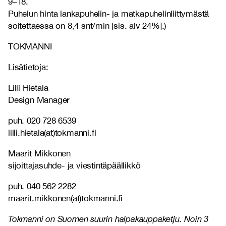
9–18.
Puhelun hinta lankapuhelin- ja matkapuhelinliittymästä
soitettaessa on 8,4 snt/min [sis. alv 24%].)
TOKMANNI
Lisätietoja:
Lilli Hietala
Design Manager
puh. 020 728 6539
lilli.hietala(at)tokmanni.fi
Maarit Mikkonen
sijoittajasuhde- ja viestintäpäällikkö
puh. 040 562 2282
maarit.mikkonen(at)tokmanni.fi
Tokmanni on Suomen suurin halpakauppaketju. Noin 3