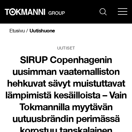
Siirry
sisältöön
Uutishuone
Etusivu
/
UUTISET
SIRUP Copenhagenin
uusimman vaatemalliston
hehkuvat sävyt muistuttavat
lämpimistä kesäilloista – Vain
Tokmannilla myytävän
uutuusbrändin perimässä
korostuu tanskalainen