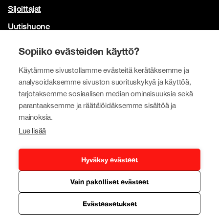
Sijoittajat
Uutishuone
Yhteystiedot
Sopiiko evästeiden käyttö?
Brändimme
Käytämme sivustollamme evästeitä kerätäksemme ja
analysoidaksemme sivuston suorituskykyä ja käyttöä,
Tokmanni
tarjotaksemme sosiaalisen median ominaisuuksia sekä
SPAR Suomi
parantaaksemme ja räätälöidäksemme sisältöä ja
mainoksia.
Click Shoes ja Shoe House
Lue lisää
Dollarstore
Big Dollar
Hyväksy evästeet
Vain pakolliset evästeet
Tietosuojapolitiikka
© Tokmanni Group Corporation 2026
Evästeasetukset