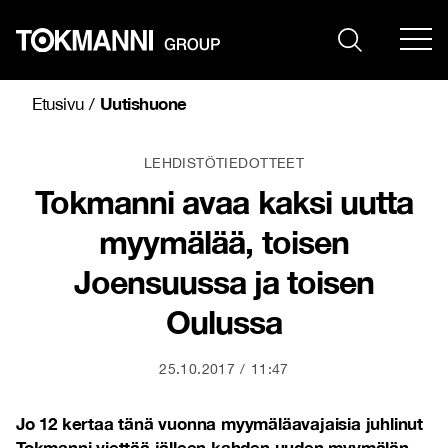
Siirry
sisältöön
Uutishuone
Etusivu
/
LEHDISTÖTIEDOTTEET
Tokmanni avaa kaksi uutta
myymälää, toisen
Joensuussa ja toisen
Oulussa
25.10.2017
11:47
Jo 12 kertaa tänä vuonna myymäläavajaisia juhlinut
Tokmanni viettää jälleen kahden uuden myymälän