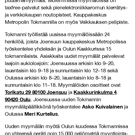
puutarhamyymälä. Molemmissa myymälöissä on
taxfree-palvelut sekä pienelektroniikkaromun kierrätys-
ja verkkokaupan noutopisteet. Kauppakeskus
Metropolin Tokmannilla on myös Veikkauksen pelipiste.
Tokmanni työllistää uusissa myymälöissään 24
henkilöä, joista Joensuun kauppakeskus Metropolissa
työskentelee yhdeksän ja Oulun Kaakkurissa 15
tokmannilaista. Asiakkaita uudet myymälät palvelevat
laajoin aukioloajoin: Joensuussa arkisin klo 9–20,
lauantaisin klo 9–18 ja sunnuntaisin klo 12–18 sekä
Oulussa arkisin klo 8–20, lauantaisin klo 8–18 ja
sunnuntaisin klo 11–18. Myymälöiden osoitteet ovat
Torikatu 29 80100 Joensuu
Kaakkurinkulma 4
ja
90420 Oulu
. Joensuussa uuden Tokmannin
Asko Kuivalainen
myymäläpäällikkönä työskentelee
ja
Meri Kurtelius
Oulussa
.
Uuden myymälän myötä Oulun kuudessa Tokmannissa
on yhteensä peräti noin 15 000 neliömetriä myyntipinta-