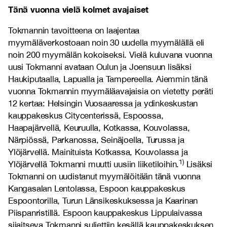
Tänä vuonna vielä kolmet avajaiset
Tokmannin tavoitteena on laajentaa
myymäläverkostoaan noin 30 uudella myymälällä eli
noin 200 myymälän kokoiseksi. Vielä kuluvana vuonna
uusi Tokmanni avataan Oulun ja Joensuun lisäksi
Haukiputaalla, Lapualla ja Tampereella. Aiemmin tänä
vuonna Tokmannin myymäläavajaisia on vietetty peräti
12 kertaa: Helsingin Vuosaaressa ja ydinkeskustan
kauppakeskus Citycenterissä, Espoossa,
Haapajärvellä, Keuruulla, Kotkassa, Kouvolassa,
Närpiössä, Parkanossa, Seinäjoella, Turussa ja
Ylöjärvellä. Mainituista Kotkassa, Kouvolassa ja
1)
Ylöjärvellä Tokmanni muutti uusiin liiketiloihin.
Lisäksi
Tokmanni on uudistanut myymälöitään tänä vuonna
Kangasalan Lentolassa, Espoon kauppakeskus
Espoontorilla, Turun Länsikeskuksessa ja Kaarinan
Piispanristillä. Espoon kauppakeskus Lippulaivassa
sijaitseva Tokmanni suljettiin kesällä kauppakeskuksen