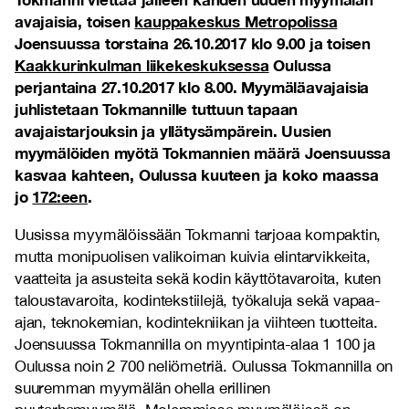
avajaisia, toisen
kauppakeskus Metropolissa
Joensuussa torstaina 26.10.2017 klo 9.00 ja toisen
Kaakkurinkulman liikekeskuksessa
Oulussa
perjantaina 27.10.2017 klo 8.00. Myymäläavajaisia
juhlistetaan Tokmannille tuttuun tapaan
avajaistarjouksin ja yllätysämpärein. Uusien
myymälöiden myötä Tokmannien määrä Joensuussa
kasvaa kahteen, Oulussa kuuteen ja koko maassa
jo
172:een
.
Uusissa myymälöissään Tokmanni tarjoaa kompaktin,
mutta monipuolisen valikoiman kuivia elintarvikkeita,
vaatteita ja asusteita sekä kodin käyttötavaroita, kuten
taloustavaroita, kodintekstiilejä, työkaluja sekä vapaa-
ajan, teknokemian, kodintekniikan ja viihteen tuotteita.
Joensuussa Tokmannilla on myyntipinta-alaa 1 100 ja
Oulussa noin 2 700 neliömetriä. Oulussa Tokmannilla on
suuremman myymälän ohella erillinen