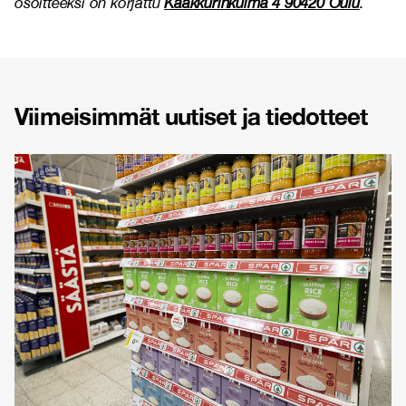
osoitteeksi on korjattu
Kaakkurinkulma 4 90420 Oulu
.
Viimeisimmät uutiset ja tiedotteet