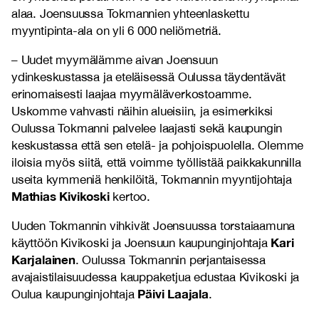
alaa. Joensuussa Tokmannien yhteenlaskettu
myyntipinta-ala on yli 6 000 neliömetriä.
– Uudet myymälämme aivan Joensuun
ydinkeskustassa ja eteläisessä Oulussa täydentävät
erinomaisesti laajaa myymäläverkostoamme.
Uskomme vahvasti näihin alueisiin, ja esimerkiksi
Oulussa Tokmanni palvelee laajasti sekä kaupungin
keskustassa että sen etelä- ja pohjoispuolella. Olemme
iloisia myös siitä, että voimme työllistää paikkakunnilla
useita kymmeniä henkilöitä, Tokmannin myyntijohtaja
Mathias Kivikoski
kertoo.
Uuden Tokmannin vihkivät Joensuussa torstaiaamuna
Kari
käyttöön Kivikoski ja Joensuun kaupunginjohtaja
Karjalainen
. Oulussa Tokmannin perjantaisessa
avajaistilaisuudessa kauppaketjua edustaa Kivikoski ja
Päivi Laajala
Oulua kaupunginjohtaja
.