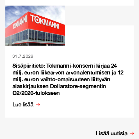
31.7.2026
Sisäpiiritieto: Tokmanni-konserni kirjaa 24
milj. euron liikearvon arvonalentumisen ja 12
milj. euron vaihto-omaisuuteen liittyvän
alaskirjauksen Dollarstore-segmentin
Q2/2026-tulokseen
Lue lisää
Lisää uutisia